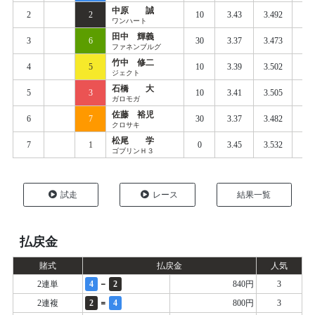
中原 誠
2
2
10
3.43
3.492
0.
ワンハート
田中 輝義
3
6
30
3.37
3.473
0.
ファネンブルグ
竹中 修二
4
5
10
3.39
3.502
0.
ジェクト
石橋 大
5
3
10
3.41
3.505
0.
ガロモガ
佐藤 裕児
6
7
30
3.37
3.482
0.
クロサキ
松尾 学
7
1
0
3.45
3.532
0.
ゴブリンＨ３
試走
レース
結果一覧
払戻金
賭式
払戻金
人気
-
2連単
4
2
840円
3
=
2連複
2
4
800円
3