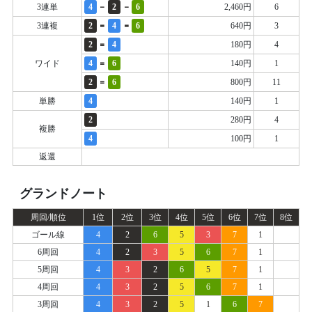
-
-
3連単
4
2
6
2,460円
6
=
=
3連複
2
4
6
640円
3
=
2
4
180円
4
=
ワイド
4
6
140円
1
=
2
6
800円
11
単勝
4
140円
1
2
280円
4
複勝
4
100円
1
返還
グランドノート
周回/順位
1位
2位
3位
4位
5位
6位
7位
8位
ゴール線
4
2
6
5
3
7
1
6周回
4
2
3
5
6
7
1
5周回
4
3
2
6
5
7
1
4周回
4
3
2
5
6
7
1
3周回
4
3
2
5
1
6
7