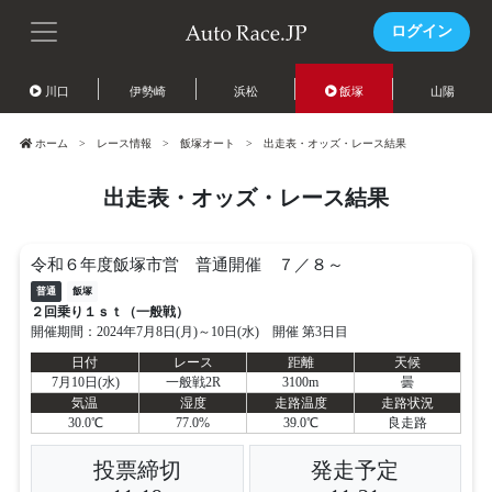
ログイン
川口
伊勢崎
浜松
飯塚
山陽
ホーム
レース情報
飯塚オート
出走表・オッズ・レース結果
出走表・オッズ・レース結果
令和６年度飯塚市営 普通開催 ７／８～
普通
飯塚
２回乗り１ｓｔ（一般戦）
開催期間：2024年7月8日(月)～10日(水) 開催 第3日目
日付
レース
距離
天候
7月10日(水)
一般戦2R
3100m
曇
気温
湿度
走路温度
走路状況
30.0℃
77.0%
39.0℃
良走路
投票締切
発走予定