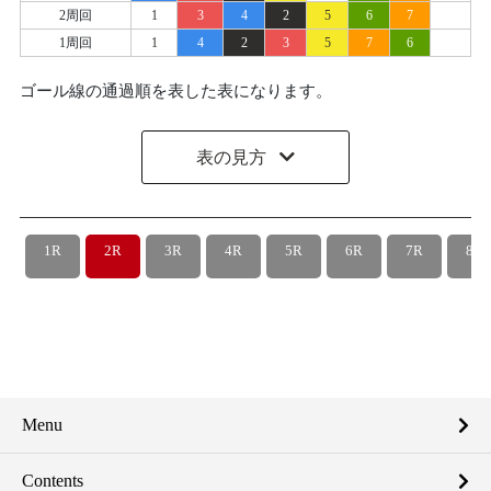
2周回
1
3
4
2
5
6
7
1周回
1
4
2
3
5
7
6
ゴール線の通過順を表した表になります。
表の見方
1R
2R
3R
4R
5R
6R
7R
8R
Menu
Contents