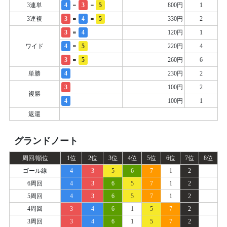
-
-
3連単
4
3
5
800円
1
=
=
3連複
3
4
5
330円
2
=
3
4
120円
1
=
ワイド
4
5
220円
4
=
3
5
260円
6
単勝
4
230円
2
3
100円
2
複勝
4
100円
1
返還
グランドノート
周回/順位
1位
2位
3位
4位
5位
6位
7位
8位
ゴール線
4
3
5
6
7
1
2
6周回
4
3
6
5
7
1
2
5周回
4
3
6
5
7
1
2
4周回
3
4
6
1
5
7
2
3周回
3
4
6
1
5
7
2