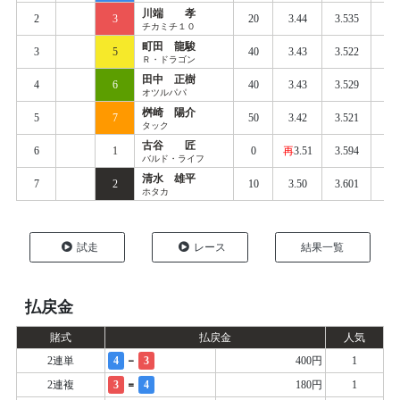
川端 孝
2
3
20
3.44
3.535
0.
チカミチ１０
町田 龍駿
3
5
40
3.43
3.522
0.
Ｒ・ドラゴン
田中 正樹
4
6
40
3.43
3.529
0.
オツルパパ
桝崎 陽介
5
7
50
3.42
3.521
0.
タック
古谷 匠
6
1
0
再
3.51
3.594
0.
バルド・ライフ
清水 雄平
7
2
10
3.50
3.601
0.
ホタカ
試走
レース
結果一覧
払戻金
賭式
払戻金
人気
-
2連単
4
3
400円
1
=
2連複
3
4
180円
1