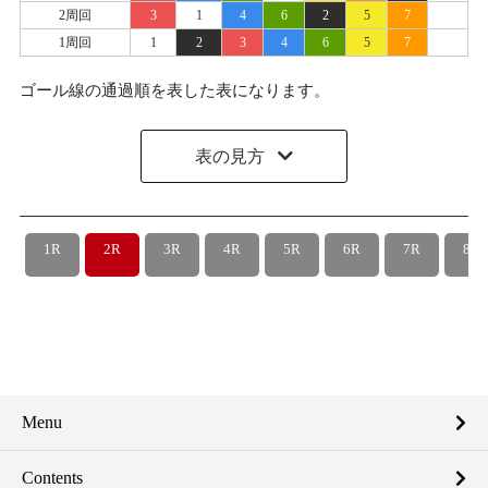
2周回
3
1
4
6
2
5
7
1周回
1
2
3
4
6
5
7
ゴール線の通過順を表した表になります。
表の見方
1R
2R
3R
4R
5R
6R
7R
8R
Menu
Contents