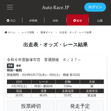
ログイン
川口
伊勢崎
浜松
飯塚
山陽
ホーム
レース情報
飯塚オート
出走表・オッズ・レース結果
出走表・オッズ・レース結果
令和６年度飯塚市営 普通開催 ６／２７～
普通
飯塚
特別一般戦
開催期間：2024年6月27日(木)～29日(土) 開催 第3日目
日付
レース
距離
天候
6月29日(土)
特別一般戦9R
3100m
曇
気温
湿度
走路温度
走路状況
28.0℃
80.0%
35.0℃
斑走路
投票締切
発走予定