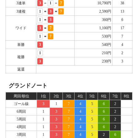
-
-
3連単
3
1
7
10,790円
38
=
=
3連複
1
3
7
2,590円
13
=
1
3
360円
6
=
ワイド
3
7
1,100円
17
=
1
7
530円
7
単勝
3
540円
4
1
210円
2
複勝
3
230円
3
返還
グランドノート
周回/順位
1位
2位
3位
4位
5位
6位
7位
8位
ゴール線
3
1
7
4
5
6
2
6周回
1
3
7
4
5
6
2
5周回
1
3
7
4
5
6
2
4周回
1
3
7
4
5
6
2
3周回
1
3
7
4
5
2
6