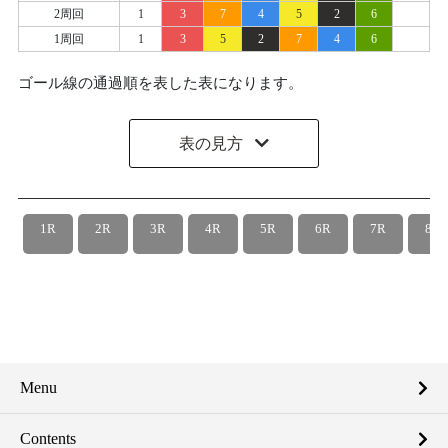
2周回
1
3
7
4
5
2
6
1周回
1
3
5
2
7
4
6
ゴール線の通過順を表した表になります。
表の見方
1R
2R
3R
4R
5R
6R
7R
8R
Menu
Contents