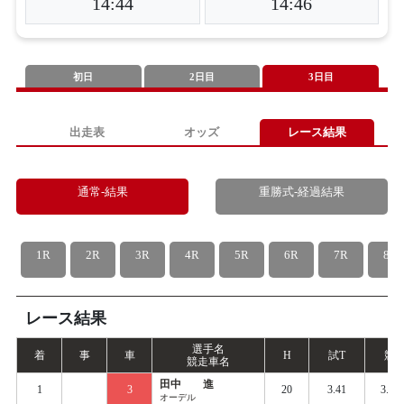
14:44
14:46
初日
2日目
3日目
出走表
オッズ
レース結果
通常-結果
重勝式-経過結果
1R
2R
3R
4R
5R
6R
7R
8R
レース結果
選手名
着
事
車
H
試
T
競
T
競走車名
田中 進
1
3
20
3.41
3.43
オーデル