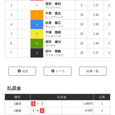
室田 泰利
2
1
0
3.37
3.46
アンビシャス
中尾 貴志
3
7
20
3.40
3.44
レッドマジック
松尾 隆広
4
4
20
3.38
3.44
デュエル・１７
平塚 雅樹
5
5
20
3.38
3.45
リンカーベル
柴田 健治
6
6
20
3.39
3.46
ヨーデル
田中 輝義
7
2
20
3.37
3.46
ファネンブルグ
試走
レース
結果一覧
払戻金
賭式
払戻金
人気
-
2連単
3
1
1,490円
5
=
2連複
1
3
670円
3