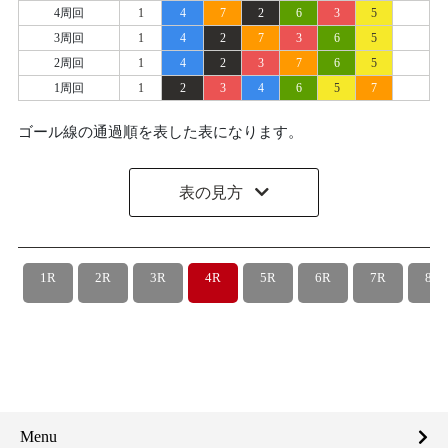
4周回
1
4
7
2
6
3
5
3周回
1
4
2
7
3
6
5
2周回
1
4
2
3
7
6
5
1周回
1
2
3
4
6
5
7
ゴール線の通過順を表した表になります。
表の見方
1R
2R
3R
4R
5R
6R
7R
8R
Menu