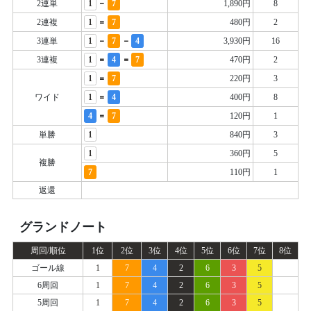
-
2連単
1
7
1,890円
8
=
2連複
1
7
480円
2
-
-
3連単
1
7
4
3,930円
16
=
=
3連複
1
4
7
470円
2
=
1
7
220円
3
=
ワイド
1
4
400円
8
=
4
7
120円
1
単勝
1
840円
3
1
360円
5
複勝
7
110円
1
返還
グランドノート
周回/順位
1位
2位
3位
4位
5位
6位
7位
8位
ゴール線
1
7
4
2
6
3
5
6周回
1
7
4
2
6
3
5
5周回
1
7
4
2
6
3
5