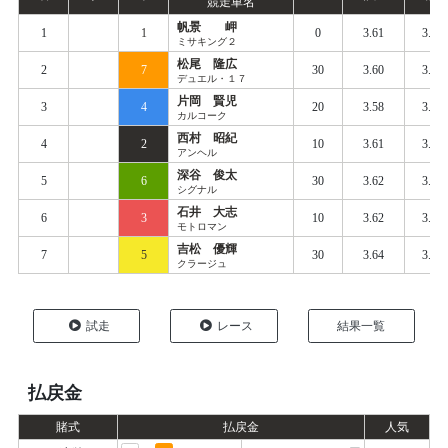
競走車名
帆景 岬
1
1
0
3.61
3.65
ミサキング２
松尾 隆広
2
7
30
3.60
3.64
デュエル・１７
片岡 賢児
3
4
20
3.58
3.67
カルコーク
西村 昭紀
4
2
10
3.61
3.68
アンヘル
深谷 俊太
5
6
30
3.62
3.67
シグナル
石井 大志
6
3
10
3.62
3.71
モトロマン
吉松 優輝
7
5
30
3.64
3.69
クラージュ
試走
レース
結果一覧
払戻金
賭式
払戻金
人気