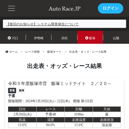
ログイン
【復旧のお知らせ】システム障害発生について
川口
伊勢崎
浜松
飯塚
山陽
ホーム
レース情報
飯塚オート
出走表・オッズ・レース結果
出走表・オッズ・レース結果
令和５年度飯塚市営 飯塚ミッドナイト ２／２０～
普通
飯塚
予選
開催期間：2024年2月20日(火)～22日(木) 開催 第1日目
日付
レース
距離
天候
2月20日(火)
予選4R
3100m
曇
気温
湿度
走路温度
走路状況
13.0℃
94.0%
15.0℃
湿走路