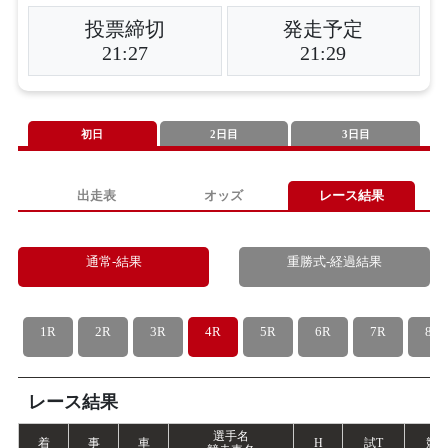
投票締切
発走予定
21:27
21:29
初日
2日目
3日目
出走表
オッズ
レース結果
通常-結果
重勝式-経過結果
1R
2R
3R
4R
5R
6R
7R
8R
レース結果
選手名
着
事
車
H
試
T
競
T