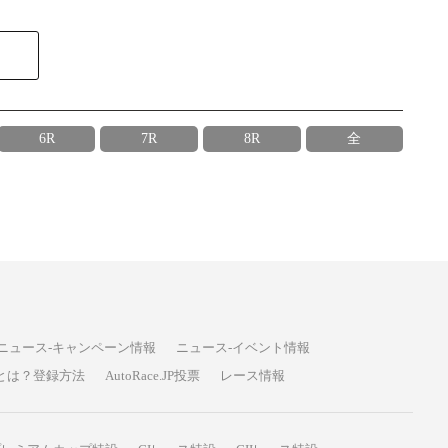
6R
7R
8R
全
ニュース-キャンペーン情報
ニュース-イベント情報
P投票とは？登録方法
AutoRace.JP投票
レース情報