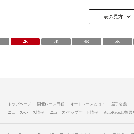
表の見方
2R
3R
4R
5R
u
トップページ
開催レース日程
オートレースとは？
選手名鑑
ニュース-レース情報
ニュース-アップデート情報
AutoRace.J