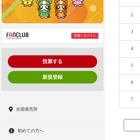
2
3
投票へログイン
4
投票する
5
新規登録
6
7
全国発売所
初めての方へ