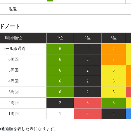
返還
ドノート
周回/順位
1位
2位
3位
ゴール線
通過
6
2
7
6周回
6
2
7
5周回
6
2
5
4周回
6
2
5
3周回
6
2
5
2周回
2
3
6
1周回
1
3
2
の通過順を表した表になります。