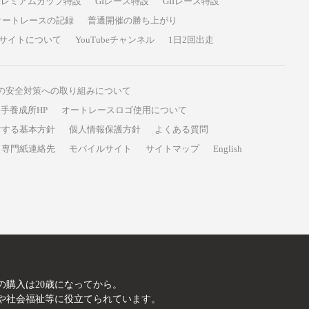
プレミアムカップ特設
GIレース特設
GIIレース特設
オートレースの記録
普通開催の勝ち上がり
サイトについて
YouTubeチャンネル
1日2回出走
の安全対策への取り組みについて
手養成所HP
オートレースロゴ使用について
対する基本方針
個人情報保護方針
よくある質問
専門紙連絡先
モバイルサイト
サイトマップ
English
A
の購入は20歳になってから。
や社会福祉等に役立てられています。