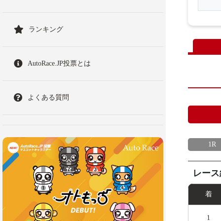
ランキング
AutoRace.JP投票とは
よくある質問
1R
レース
着
1