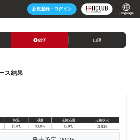
新規登録・
ログイン
飯塚
山陽
ース結果
気温
湿度
走路温度
走路状況
13.0℃
93.0%
15.0℃
湿走路
発走予定
20:35