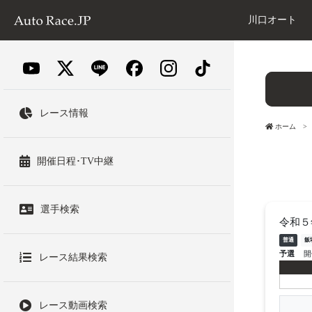
川口オート
レース情報
ホーム
開催日程･TV中継
選手検索
令和５
普通
飯
予選
開
レース結果検索
レース動画検索