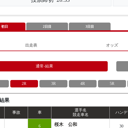
初日
2日目
3日目
出走表
オッズ
通常-結果
2R
3R
4R
5R
結果
選手名
事
故
車
ハンデ
競走車名
桜木 公和
6
30