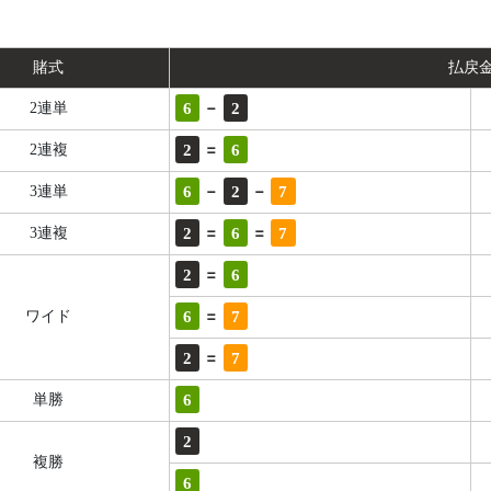
賭式
払戻
-
6
2
2連単
=
2
6
2連複
-
-
6
2
7
3連単
=
=
2
6
7
3連複
=
2
6
=
6
7
ワイド
=
2
7
6
単勝
2
複勝
6