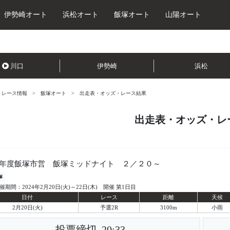
伊勢崎オート
浜松オート
飯塚オート
山陽オート
川口
伊勢崎
浜松
レース情報
飯塚オート
出走表・オッズ・レース結果
出走表・オッズ・レ
年度飯塚市営 飯塚ミッドナイト ２／２０～
塚
催期間：2024年2月20日(火)～22日(木) 開催 第1日目
日付
レース
距離
天候
2月20日(火)
予選2R
3100m
小雨
投票締切
20:33