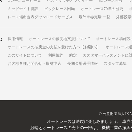
s
Gレースムービー集
ベストマッチオブザイヤー
SGレース特設
ミッドナイト特設
ビックレース回顧
オートレース70年の歴史
レース場出走表ダウンロードサービス
場外車券売場 一覧
外部投票
t
採用情報
オートレースの被災地支援について
オートレース場施設
オートレースの払戻金の支払を受けた方へ【お願い】
オートレース選
このサイトについて
利用規約
約定
カスタマーハラスメントに
お客様各種お問合せ・取材申込
長期欠場選手情報
スタッフ募集
© 公益財団法人JK
オートレースは適度に楽しみましょう。
車券
競輪とオートレースの売上の一部は、
機械工業の振興