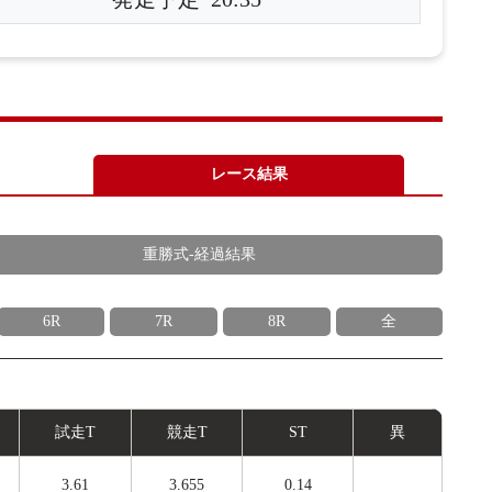
レース結果
重勝式-経過結果
6R
7R
8R
全
試
走
T
競
走
T
ST
異
3.61
3.655
0.14