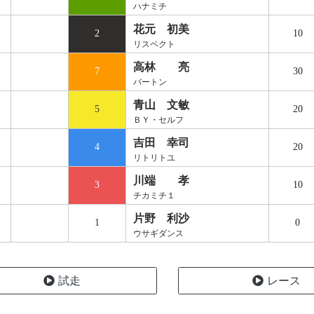
ハナミチ
花元 初美
2
10
リスペクト
高林 亮
7
30
バートン
青山 文敏
5
20
ＢＹ・セルフ
吉田 幸司
4
20
リトリトユ
川端 孝
3
10
チカミチ１
片野 利沙
1
0
ウサギダンス
試走
レース