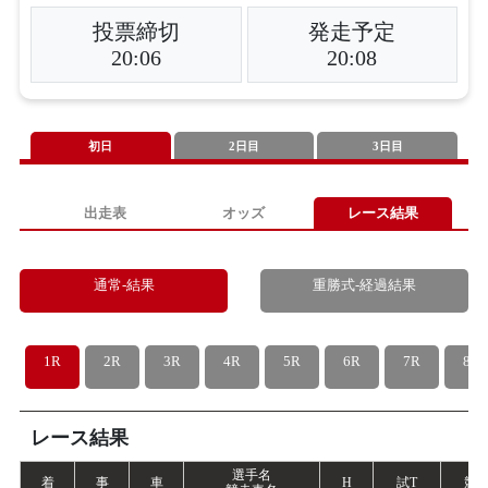
投票締切
発走予定
20:06
20:08
初日
2日目
3日目
出走表
オッズ
レース結果
通常-結果
重勝式-経過結果
1R
2R
3R
4R
5R
6R
7R
8R
レース結果
選手名
着
事
車
H
試
T
競
T