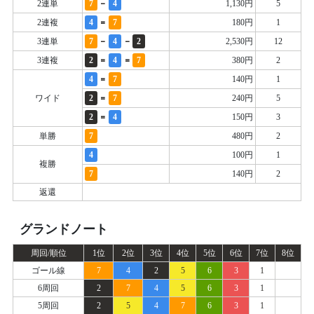
-
2連単
7
4
1,130円
5
=
2連複
4
7
180円
1
-
-
3連単
7
4
2
2,530円
12
=
=
3連複
2
4
7
380円
2
=
4
7
140円
1
=
ワイド
2
7
240円
5
=
2
4
150円
3
単勝
7
480円
2
4
100円
1
複勝
7
140円
2
返還
グランドノート
周回/順位
1位
2位
3位
4位
5位
6位
7位
8位
ゴール線
7
4
2
5
6
3
1
6周回
2
7
4
5
6
3
1
5周回
2
5
4
7
6
3
1