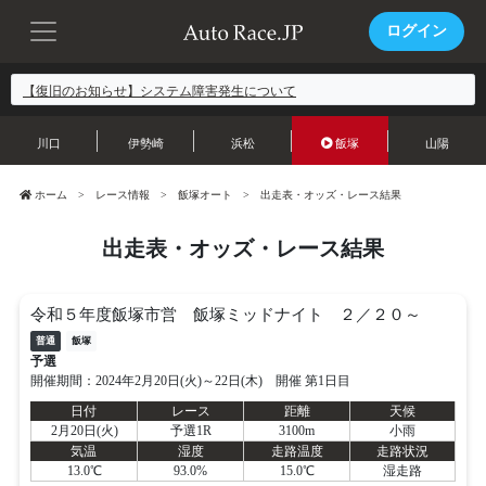
ログイン
【復旧のお知らせ】システム障害発生について
川口
伊勢崎
浜松
飯塚
山陽
ホーム
レース情報
飯塚オート
出走表・オッズ・レース結果
出走表・オッズ・レース結果
令和５年度飯塚市営 飯塚ミッドナイト ２／２０～
普通
飯塚
予選
開催期間：2024年2月20日(火)～22日(木) 開催 第1日目
日付
レース
距離
天候
2月20日(火)
予選1R
3100m
小雨
気温
湿度
走路温度
走路状況
13.0℃
93.0%
15.0℃
湿走路