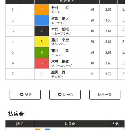
競走車名
丹村 司
1
7
30
3.61
3.65
セオス
占部 健太
2
4
20
3.55
3.67
Ｓ・ライズ
本門 延唯
3
2
10
3.61
3.68
スタープラチナ
藤川 幸宏
4
5
30
3.61
3.66
ＭＳハマー
藤川 竜
5
6
30
3.61
3.66
バルハラ
木村 悦教
6
3
10
3.63
3.71
クリームソーダ
縫田 雅一
7
1
0
3.72
3.83
チェヨン
試走
レース
結果一覧
払戻金
賭式
払戻金
人気