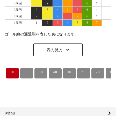
4周回
5
2
4
7
3
6
1
3周回
2
5
4
7
3
6
1
2周回
2
5
4
3
7
6
1
1周回
1
2
3
4
5
6
7
ゴール線の通過順を表した表になります。
表の見方
1R
2R
3R
4R
5R
6R
7R
8R
Menu