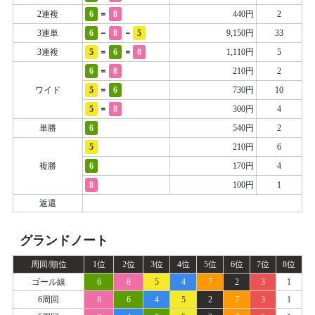
=
2連複
6
8
440円
2
-
-
3連単
6
8
5
9,150円
33
=
=
3連複
5
6
8
1,110円
5
=
6
8
210円
2
=
ワイド
5
6
730円
10
=
5
8
300円
4
単勝
6
540円
2
5
210円
6
複勝
6
170円
4
8
100円
1
返還
グランドノート
周回/順位
1位
2位
3位
4位
5位
6位
7位
8位
ゴール線
6
8
5
4
7
2
3
1
6周回
8
6
4
5
2
7
3
1