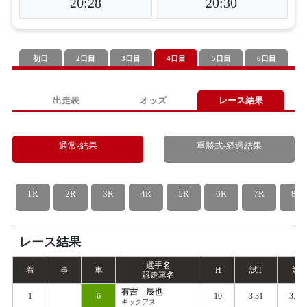
20:28
20:30
初日
2日目
3日目
4日目
5日目
6日目
出走表
オッズ
レース結果
通常-結果
重勝式-経過結果
1R
2R
3R
4R
5R
6R
7R
8R
レース結果
選手名
着
事
車
H
試
T
競
T
競走車名
有吉 辰也
1
6
10
3.31
3.38
キックアス