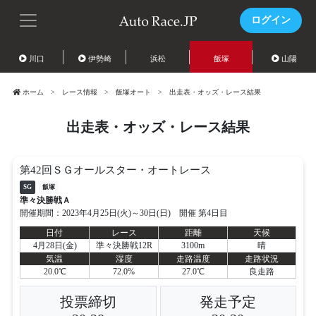
ログイン
川口
伊勢崎
浜松
飯塚
山陽
ホーム
レース情報
飯塚オート
出走表・オッズ・レース結果
出走表・オッズ・レース結果
第42回ＳＧオールスター・オートレース
SG
飯塚
準々決勝戦Ａ
開催期間：2023年4月25日(火)～30日(日) 開催 第4日目
日付
レース
距離
天候
4月28日(金)
準々決勝戦12R
3100m
晴
気温
湿度
走路温度
走路状況
20.0℃
72.0%
27.0℃
良走路
投票締切
発走予定