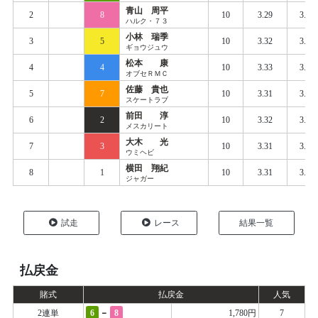
青山 周平
2
8
10
3.29
3.38
ハルク・７３
小林 瑞季
3
5
10
3.32
3.39
ギョウジュウ
松本 康
4
4
10
3.33
3.39
オブセＲＭＣ
佐藤 貴也
5
7
10
3.31
3.40
スケートラブ
前田 淳
6
2
10
3.32
3.40
メスカリート
大木 光
7
3
10
3.31
3.41
ウミヘビ
横田 翔紀
8
1
10
3.31
3.44
ジャガー
試走
レース
結果一覧
払戻金
賭式
払戻金
人気
-
2連単
6
8
1,780円
7