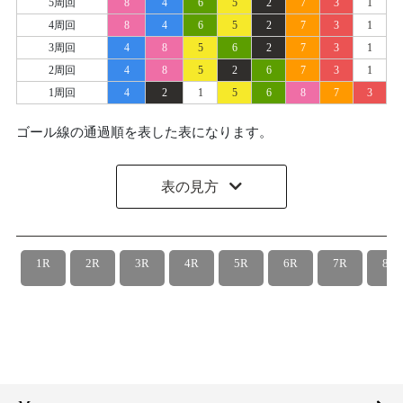
5周回
8
4
6
5
2
7
3
1
4周回
8
4
6
5
2
7
3
1
3周回
4
8
5
6
2
7
3
1
2周回
4
8
5
2
6
7
3
1
1周回
4
2
1
5
6
8
7
3
ゴール線の通過順を表した表になります。
表の見方
1R
2R
3R
4R
5R
6R
7R
8R