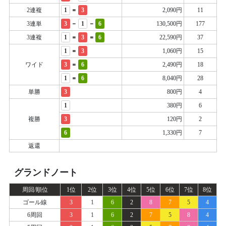
=
2連複
1
3
2,090円
11
-
-
3連単
3
1
6
130,500円
177
=
=
3連複
1
3
6
22,590円
37
=
1
3
1,060円
15
=
ワイド
3
6
2,490円
18
=
1
6
8,040円
28
単勝
3
800円
4
1
380円
6
複勝
3
120円
2
6
1,330円
7
返還
グランドノート
周回/順位
1位
2位
3位
4位
5位
6位
7位
8位
ゴール線
3
1
6
2
8
7
5
4
6周回
3
1
6
2
7
5
8
4