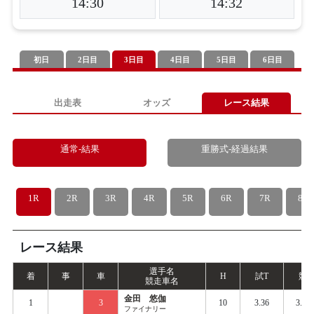
14:30
14:32
初日
2日目
3日目
4日目
5日目
6日目
出走表
オッズ
レース結果
通常-結果
重勝式-経過結果
1R
2R
3R
4R
5R
6R
7R
8R
レース結果
選手名
着
事
車
H
試
T
競
T
競走車名
金田 悠伽
1
3
10
3.36
3.45
ファイナリー