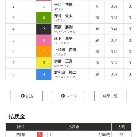
平川 博康
2
1
0
3.39
3.48
ヤワラ
深谷 俊太
3
6
20
3.37
3.46
シグナル
栗原 勝測
4
2
10
3.41
3.49
サバイバルＭＫ
滝下 隼平
5
8
20
3.34
3.48
Ｓ・ラセツ
上和田 拓海
6
7
20
3.35
3.48
ノリック
伊藤 正真
7
5
20
3.32
3.49
レオーマン
君和田 裕二
8
4
20
3.39
3.51
セバスチャン２
試走
レース
結果一覧
払戻金
賭式
払戻金
人気
-
2連単
3
1
5,300円
26