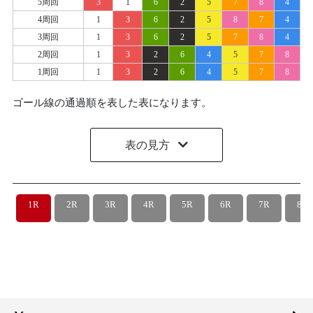
5周回
3
1
6
2
5
7
8
4
4周回
1
3
6
2
5
8
7
4
3周回
1
3
6
2
5
7
8
4
2周回
1
3
2
6
4
5
7
8
1周回
1
3
2
6
4
5
7
8
ゴール線の通過順を表した表になります。
表の見方
1R
2R
3R
4R
5R
6R
7R
8R