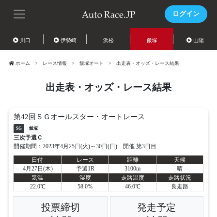
ログイン
川口
伊勢崎
浜松
飯塚
山陽
ホーム
レース情報
飯塚オート
出走表・オッズ・レース結果
出走表・オッズ・レース結果
第42回ＳＧオールスター・オートレース
SG
飯塚
三次予選Ｃ
開催期間：2023年4月25日(火)～30日(日) 開催 第3日目
日付
レース
距離
天候
4月27日(木)
予選1R
3100m
晴
気温
湿度
走路温度
走路状況
22.0℃
58.0%
46.0℃
良走路
投票締切
発走予定