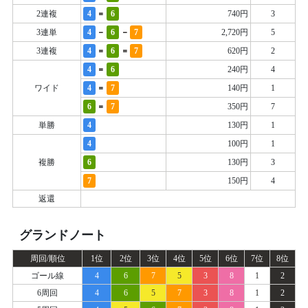
=
2連複
4
6
740円
3
-
-
3連単
4
6
7
2,720円
5
=
=
3連複
4
6
7
620円
2
=
4
6
240円
4
=
ワイド
4
7
140円
1
=
6
7
350円
7
単勝
4
130円
1
4
100円
1
複勝
6
130円
3
7
150円
4
返還
グランドノート
周回/順位
1位
2位
3位
4位
5位
6位
7位
8位
ゴール線
4
6
7
5
3
8
1
2
6周回
4
6
5
7
3
8
1
2