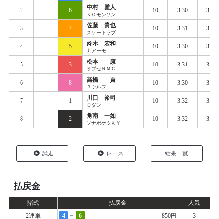
中村 雅人
2
6
10
3.30
3.38
ＫＯモンソン
佐藤 貴也
3
7
10
3.31
3.38
スケートラブ
鈴木 宏和
4
5
10
3.30
3.38
ナアーモ
松本 康
5
3
10
3.31
3.39
オブセＲＭＣ
高橋 貢
6
8
10
3.30
3.40
Ｒウルフ
川口 裕司
7
1
10
3.32
3.40
ロダン
角南 一如
8
2
10
3.32
3.41
ソナポケＳＫＹ
試走
レース
結果一覧
払戻金
賭式
払戻金
人気
-
2連単
4
6
850円
3