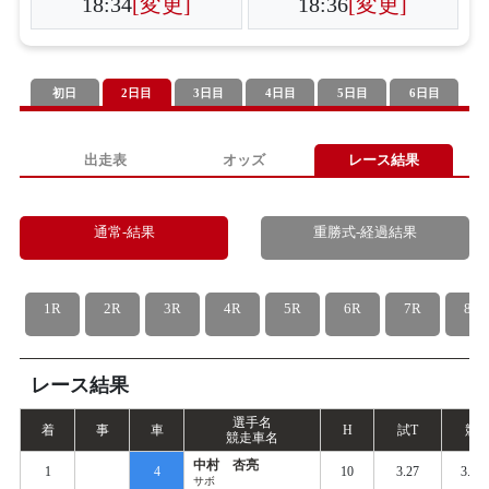
18:34
[変更]
18:36
[変更]
初日
2日目
3日目
4日目
5日目
6日目
出走表
オッズ
レース結果
通常-結果
重勝式-経過結果
1R
2R
3R
4R
5R
6R
7R
8R
レース結果
選手名
着
事
車
H
試
T
競
T
競走車名
中村 杏亮
1
4
10
3.27
3.35
サボ