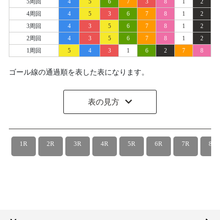
5周回
4
5
6
7
3
8
1
2
4周回
4
5
3
6
7
8
1
2
3周回
4
3
5
6
7
8
1
2
2周回
4
3
5
6
7
8
1
2
1周回
5
4
3
1
6
2
7
8
ゴール線の通過順を表した表になります。
表の見方
1R
2R
3R
4R
5R
6R
7R
8R