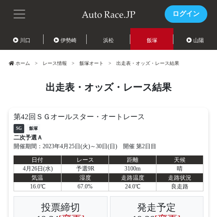
ログイン
川口
伊勢崎
浜松
飯塚
山陽
ホーム
レース情報
飯塚オート
出走表・オッズ・レース結果
出走表・オッズ・レース結果
第42回ＳＧオールスター・オートレース
SG
飯塚
二次予選Ａ
開催期間：2023年4月25日(火)～30日(日) 開催 第2日目
日付
レース
距離
天候
4月26日(水)
予選9R
3100m
晴
気温
湿度
走路温度
走路状況
16.0℃
67.0%
24.0℃
良走路
投票締切
発走予定