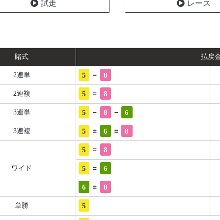
試走
レース
賭式
払戻
-
5
8
2連単
=
5
8
2連複
-
-
5
8
6
3連単
=
=
5
6
8
3連複
=
5
8
=
5
6
ワイド
=
6
8
5
単勝