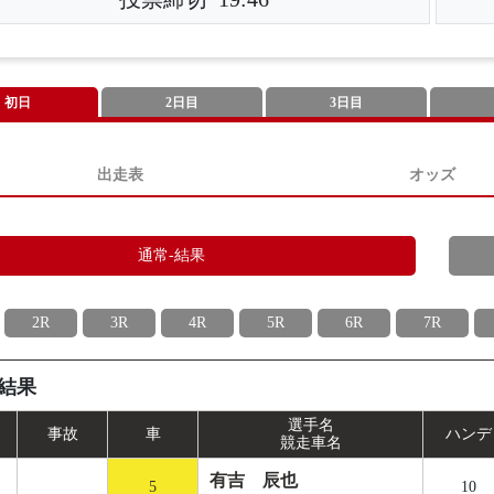
初日
2日目
3日目
出走表
オッズ
通常-結果
2R
3R
4R
5R
6R
7R
結果
選手名
事
故
車
ハンデ
競走車名
有吉 辰也
5
10