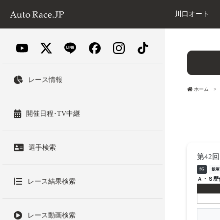
川口オート
レース情報
ホーム
開催日程･TV中継
選手検索
第42
SG
飯塚
Ａ・Ｓ歴
レース結果検索
レース動画検索