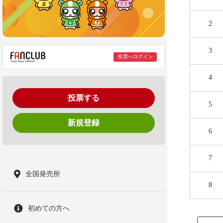
2
3
投票へログイン
4
投票する
5
新規登録
6
7
全国発売所
8
初めての方へ