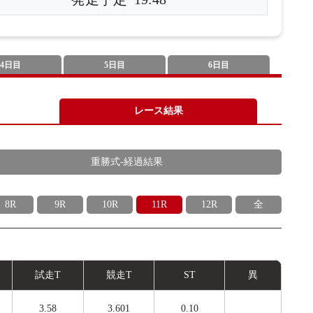
4日目
5日目
6日目
レース結果
重勝式-経過結果
8R
9R
10R
11R
12R
全
試
走
T
競
走
T
ST
異
3.58
3.601
0.10