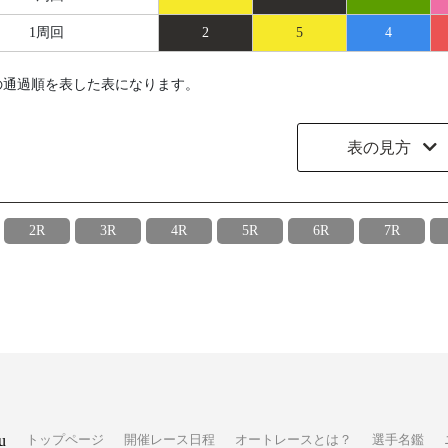
1周回
2
5
4
の通過順を表した表になります。
表の見方
2R
3R
4R
5R
6R
7R
u
トップページ
開催レース日程
オートレースとは？
選手名鑑