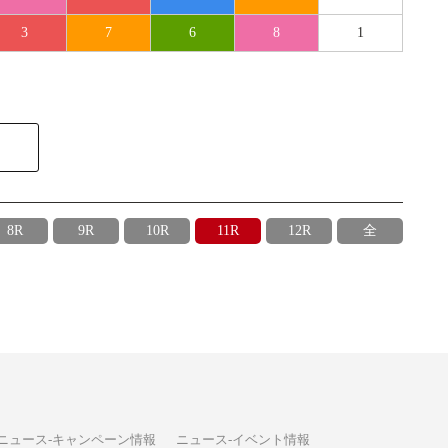
3
7
6
8
1
8R
9R
10R
11R
12R
全
ニュース-キャンペーン情報
ニュース-イベント情報