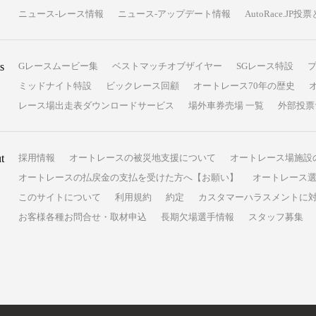
ニュース-レース情報
ニュース-アップデート情報
AutoRace.J
s
Gレースムービー集
ベストマッチオブザイヤー
SGレース特設
ミッドナイト特設
ビックレース回顧
オートレース70年の歴史
レース場出走表ダウンロードサービス
場外車券売場 一覧
外部投票
t
採用情報
オートレースの被災地支援について
オートレース場施設
オートレースの払戻金の支払を受けた方へ【お願い】
オートレース選
このサイトについて
利用規約
約定
カスタマーハラスメントに
お客様各種お問合せ・取材申込
長期欠場選手情報
スタッフ募集