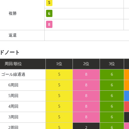
5
6
複勝
8
返還
ドノート
周回/順位
1位
2位
3位
ゴール線
通過
5
8
6
6周回
5
8
6
5周回
5
8
6
4周回
5
8
6
3周回
5
8
6
2周回
5
2
6