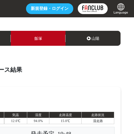
新規登録・
ログイン
飯塚
山陽
ース結果
気温
湿度
走路温度
走路状況
12.0℃
94.0%
15.0℃
湿走路
発走予定
19:48