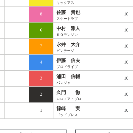
キックアス
佐藤 貴也
8
10
スケートラブ
中村 雅人
6
10
ＫＯモンソン
永井 大介
7
10
ビンテージ
伊藤 信夫
4
10
プロドライブ
浦田 信輔
3
10
パンジャ
久門 徹
2
10
ロロノア・ゾロ
篠崎 実
1
10
ゴッドブレス