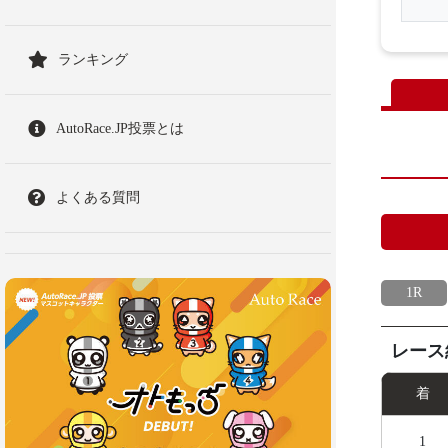
ランキング
AutoRace.JP投票とは
よくある質問
1R
レース
着
1