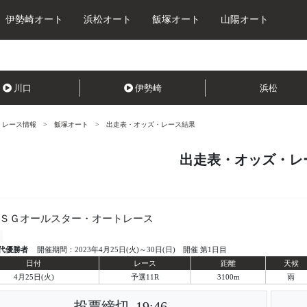
伊勢崎オート
浜松オート
飯塚オート
山陽オート
川口
伊勢崎
浜松
レース情報
飯塚オート
出走表・オッズ・レース結果
出走表・オッズ・レ
回ＳＧオールスター・オートレース
代優勝者
開催期間：2023年4月25日(火)～30日(日) 開催 第1日目
日付
レース
距離
天候
4月25日(火)
予選11R
3100m
雨
投票締切
19:46