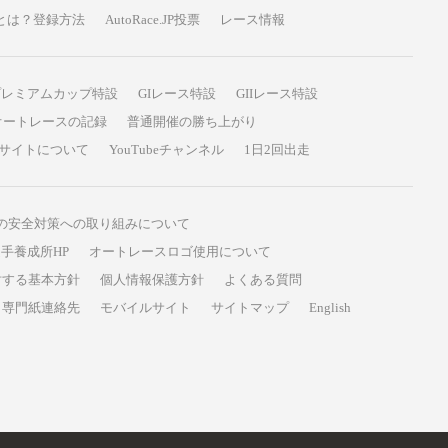
P投票とは？登録方法
AutoRace.JP投票
レース情報
プレミアムカップ特設
GIレース特設
GIIレース特設
オートレースの記録
普通開催の勝ち上がり
サイトについて
YouTubeチャンネル
1日2回出走
の安全対策への取り組みについて
手養成所HP
オートレースロゴ使用について
対する基本方針
個人情報保護方針
よくある質問
専門紙連絡先
モバイルサイト
サイトマップ
English