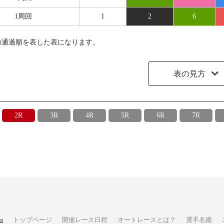
1周回
1
2
6
の通過順を表した表になります。
表の見方
2R
3R
4R
5R
6R
7R
u
トップページ
開催レース日程
オートレースとは？
選手名鑑