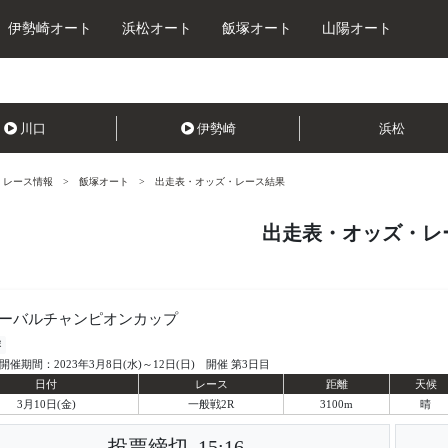
伊勢崎オート
浜松オート
飯塚オート
山陽オート
川口
伊勢崎
浜松
レース情報
飯塚オート
出走表・オッズ・レース結果
出走表・オッズ・レ
ーバルチャンピオンカップ
塚
開催期間：2023年3月8日(水)～12日(日) 開催 第3日目
日付
レース
距離
天候
3月10日(金)
一般戦2R
3100m
晴
投票締切
15:16