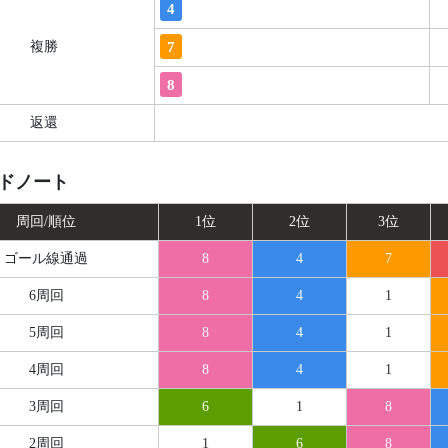
4
7
複勝
8
返還
ドノート
周回/順位
1位
2位
3位
ゴール線
通過
8
4
7
6周回
8
4
1
5周回
8
4
1
4周回
8
4
1
3周回
6
1
8
2周回
1
6
8