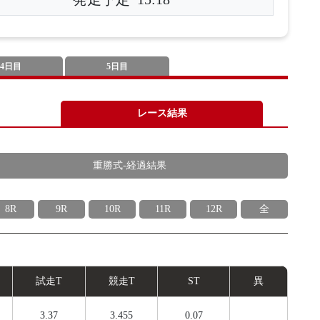
4日目
5日目
レース結果
重勝式-経過結果
8R
9R
10R
11R
12R
全
試
走
T
競
走
T
ST
異
3.37
3.455
0.07