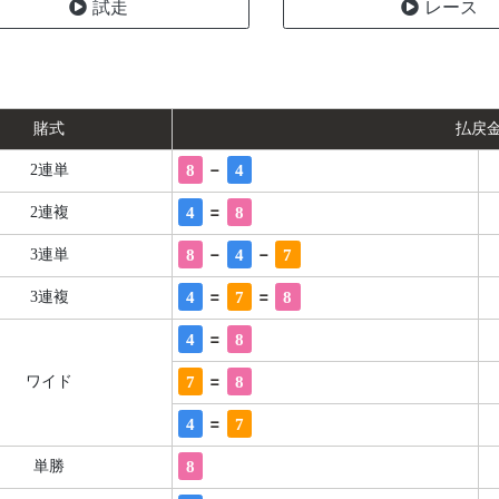
試走
レース
賭式
払戻
-
8
4
2連単
=
4
8
2連複
-
-
8
4
7
3連単
=
=
4
7
8
3連複
=
4
8
=
7
8
ワイド
=
4
7
8
単勝