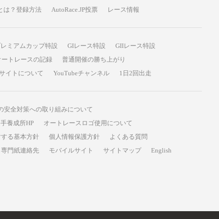
P投票とは？登録方法
AutoRace.JP投票
レース情報
プレミアムカップ特設
GIレース特設
GIIレース特設
オートレースの記録
普通開催の勝ち上がり
サイトについて
YouTubeチャンネル
1日2回出走
の安全対策への取り組みについて
手養成所HP
オートレースロゴ使用について
対する基本方針
個人情報保護方針
よくある質問
専門紙連絡先
モバイルサイト
サイトマップ
English