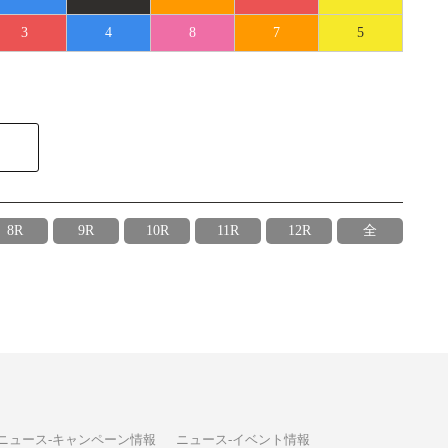
3
4
8
7
5
8R
9R
10R
11R
12R
全
ニュース-キャンペーン情報
ニュース-イベント情報