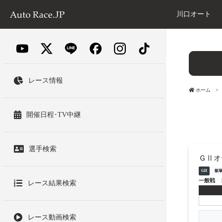
川口オート
レース情報
ホーム
開催日程･TV中継
選手検索
ＧⅡオ
GII
飯
一般戦
レース結果検索
レース動画検索