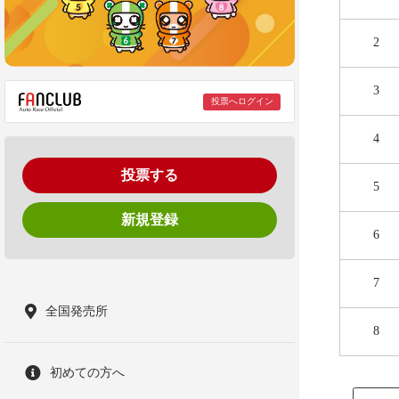
2
3
投票へログイン
4
投票する
5
新規登録
6
7
全国発売所
8
初めての方へ