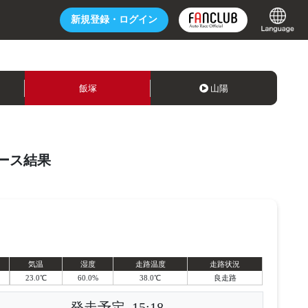
新規登録・
ログイン
飯塚
山陽
ース結果
気温
湿度
走路温度
走路状況
23.0℃
60.0%
38.0℃
良走路
発走予定
15:18