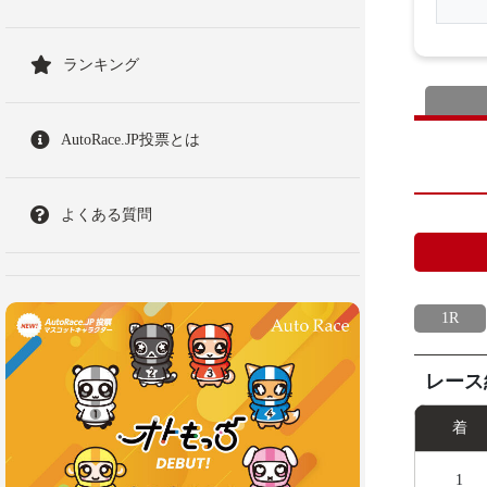
ランキング
AutoRace.JP投票とは
よくある質問
1R
レース
着
1