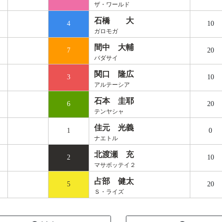
ザ・ワールド
石橋 大
4
10
ガロモガ
間中 大輔
7
20
バダサイ
関口 隆広
3
10
アルテーシア
石本 圭耶
6
20
テンヤシャ
佳元 光義
1
0
ナエトル
北渡瀬 充
2
10
マサボッテイ２
占部 健太
5
20
Ｓ・ライズ