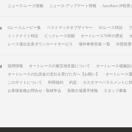
ニュース-レース情報
ニュース-アップデート情報
AutoRace.J
s
Gレースムービー集
ベストマッチオブザイヤー
SGレース特設
ミッドナイト特設
ビックレース回顧
オートレース70年の歴史
レース場出走表ダウンロードサービス
場外車券売場 一覧
外部投票
t
採用情報
オートレースの被災地支援について
オートレース場施設
オートレースの払戻金の支払を受けた方へ【お願い】
オートレース選
このサイトについて
利用規約
約定
カスタマーハラスメントに
お客様各種お問合せ・取材申込
長期欠場選手情報
スタッフ募集