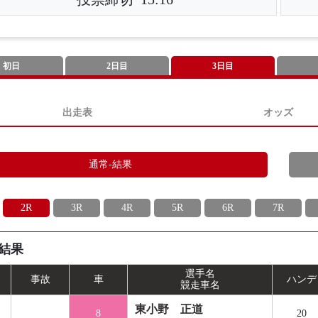
初日
2日目
3日目
出走表
オッズ
通常-結果
2R
3R
4R
5R
6R
7R
結果
選手名
事
故
車
ハンデ
競走車名
東小野 正道
8
20