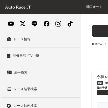
川口オート
レース情報
ホーム
開催日程･TV中継
選手検索
令和４
普通
飯
最終予選
レース結果検索
レース動画検索