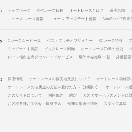
u
トップページ
開催レース日程
オートレースとは？
選手名鑑
ニュース-レース情報
ニュース-アップデート情報
AutoRace.J
s
Gレースムービー集
ベストマッチオブザイヤー
SGレース特設
ミッドナイト特設
ビックレース回顧
オートレース70年の歴史
レース場出走表ダウンロードサービス
場外車券売場 一覧
外部投票
t
採用情報
オートレースの被災地支援について
オートレース場施設
オートレースの払戻金の支払を受けた方へ【お願い】
オートレース選
このサイトについて
利用規約
約定
カスタマーハラスメントに
お客様各種お問合せ・取材申込
長期欠場選手情報
スタッフ募集