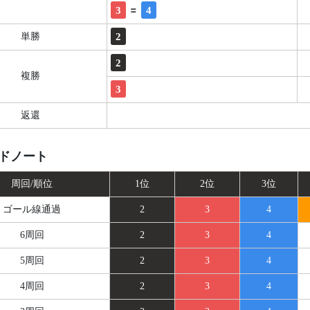
=
3
4
2
単勝
2
複勝
3
返還
ドノート
周回/順位
1位
2位
3位
ゴール線
通過
2
3
4
6周回
2
3
4
5周回
2
3
4
4周回
2
3
4