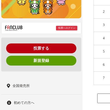
2
3
投票へログイン
4
投票する
5
新規登録
6
7
全国発売所
初めての方へ