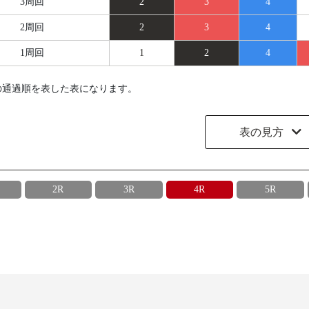
3周回
2
3
4
2周回
2
3
4
1周回
1
2
4
の通過順を表した表になります。
表の見方
2R
3R
4R
5R