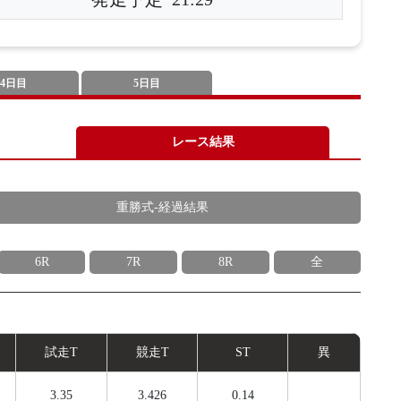
4日目
5日目
レース結果
重勝式-経過結果
6R
7R
8R
全
試
走
T
競
走
T
ST
異
3.35
3.426
0.14