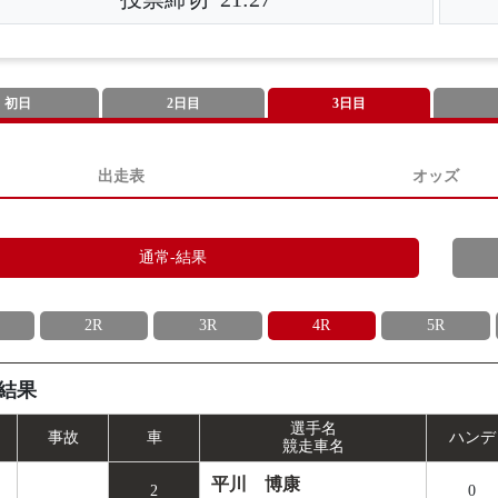
初日
2日目
3日目
出走表
オッズ
通常-結果
2R
3R
4R
5R
結果
選手名
事
故
車
ハンデ
競走車名
平川 博康
2
0