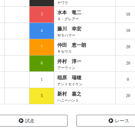
ヤワラ
水本 竜二
3
10
Ｓ・グレアー
藤川 幸宏
4
10
ＭＳハマー
仲田 恵一朗
7
20
Ｒセウス
井村 淳一
6
20
アーウィン
稲原 瑞穂
1
0
ナントセイケン
新村 嘉之
5
20
ハニーハント
試走
レース