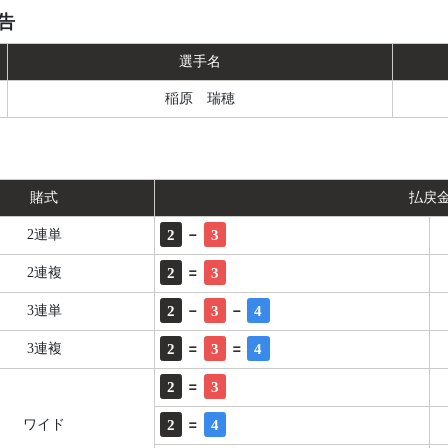
告
選手名
稲原 瑞穂
賭式
払戻
-
2
3
2連単
=
2
3
2連複
-
-
2
3
4
3連単
=
=
2
3
4
3連複
=
2
3
=
2
4
ワイド