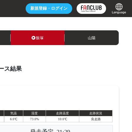
新規登録・
ログイン
飯塚
山陽
ース結果
気温
湿度
走路温度
走路状況
6.0℃
73.0%
10.0℃
良走路
発走予定
21:29