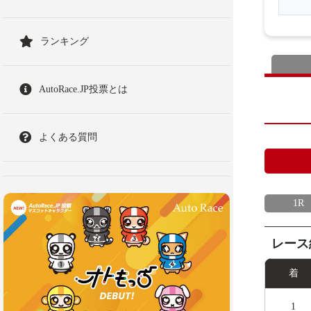
ランキング
AutoRace.JP投票とは
よくある質問
1R
レース
着
1