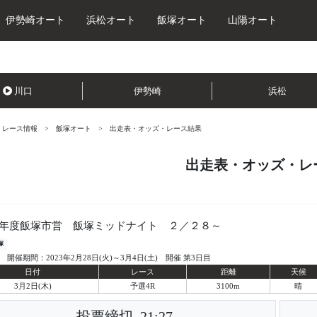
伊勢崎オート
浜松オート
飯塚オート
山陽オート
川口
伊勢崎
浜松
レース情報
飯塚オート
出走表・オッズ・レース結果
出走表・オッズ・レ
年度飯塚市営 飯塚ミッドナイト ２／２８～
塚
開催期間：2023年2月28日(火)～3月4日(土) 開催 第3日目
日付
レース
距離
天候
3月2日(木)
予選4R
3100m
晴
投票締切
21:27