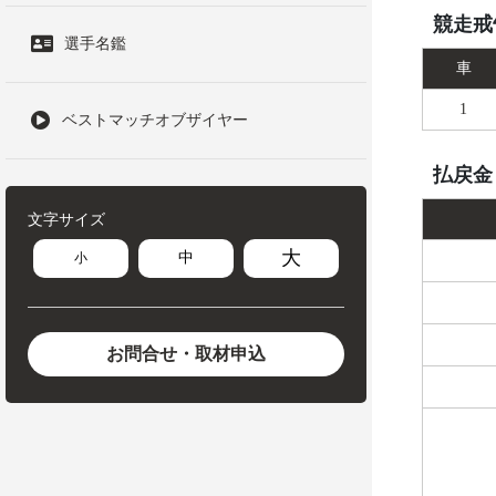
競走戒
選手名鑑
車
1
ベストマッチオブザイヤー
払戻金
文字サイズ
大
中
小
お問合せ・取材申込