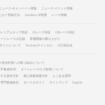
ニュース-キャンペーン情報
ニュース-イベント情報
P投票とは？登録方法
AutoRace.JP投票
レース情報
プレミアムカップ特設
GIレース特設
GIIレース特設
オートレースの記録
普通開催の勝ち上がり
サイトについて
YouTubeチャンネル
1日2回出走
の安全対策への取り組みについて
手養成所HP
オートレースロゴ使用について
対する基本方針
個人情報保護方針
よくある質問
専門紙連絡先
モバイルサイト
サイトマップ
English