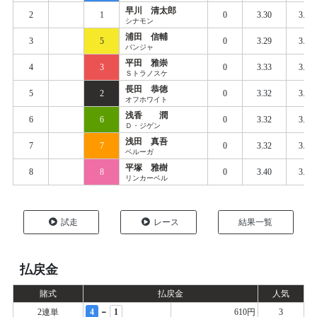
早川 清太郎
2
1
0
3.30
3.39
シナモン
浦田 信輔
3
5
0
3.29
3.40
パンジャ
平田 雅崇
4
3
0
3.33
3.41
Ｓトラノスケ
長田 恭徳
5
2
0
3.32
3.41
オフホワイト
浅香 潤
6
6
0
3.32
3.42
Ｄ・ジゲン
浅田 真吾
7
7
0
3.32
3.42
ベルーガ
平塚 雅樹
8
8
0
3.40
3.46
リンカーベル
試走
レース
結果一覧
払戻金
賭式
払戻金
人気
-
2連単
4
1
610円
3