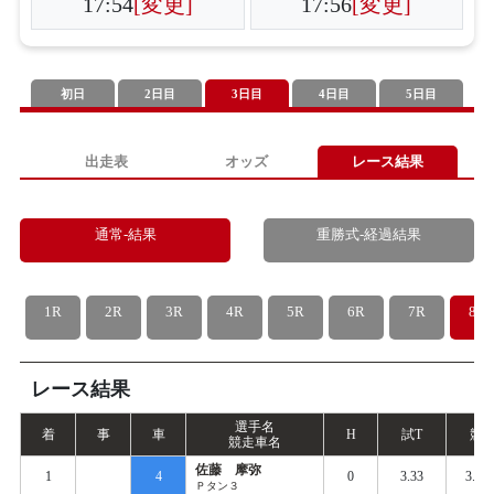
17:54
[変更]
17:56
[変更]
初日
2日目
3日目
4日目
5日目
出走表
オッズ
レース結果
通常-結果
重勝式-経過結果
1R
2R
3R
4R
5R
6R
7R
8R
レース結果
選手名
着
事
車
H
試
T
競
T
競走車名
佐藤 摩弥
1
4
0
3.33
3.39
Ｐタン３