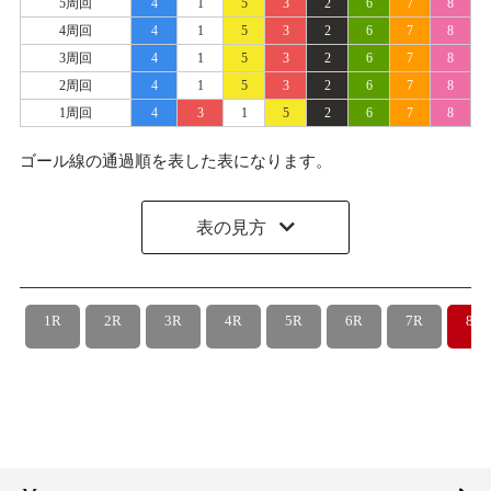
5周回
4
1
5
3
2
6
7
8
4周回
4
1
5
3
2
6
7
8
3周回
4
1
5
3
2
6
7
8
2周回
4
1
5
3
2
6
7
8
1周回
4
3
1
5
2
6
7
8
ゴール線の通過順を表した表になります。
表の見方
1R
2R
3R
4R
5R
6R
7R
8R