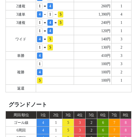
=
2連複
1
4
260円
1
-
-
3連単
4
1
5
1,390円
4
=
=
3連複
1
4
5
240円
1
=
1
4
120円
1
=
ワイド
4
5
140円
3
=
1
5
130円
2
単勝
4
410円
3
1
100円
3
複勝
4
100円
2
5
100円
1
返還
グランドノート
周回/順位
1位
2位
3位
4位
5位
6位
7位
8位
ゴール線
4
1
5
3
2
6
7
8
6周回
4
1
5
3
2
6
7
8