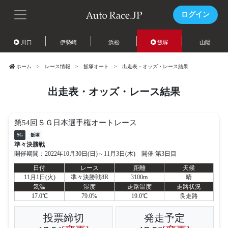
ログイン
川口
伊勢崎
浜松
飯塚
山陽
ホーム
レース情報
飯塚オート
出走表・オッズ・レース結果
出走表・オッズ・レース結果
第54回ＳＧ日本選手権オートレース
SG
飯塚
準々決勝戦
開催期間：2022年10月30日(日)～11月3日(木) 開催 第3日目
日付
レース
距離
天候
11月1日(火)
準々決勝戦8R
3100m
晴
気温
湿度
走路温度
走路状況
17.0℃
79.0%
19.0℃
良走路
投票締切
発走予定