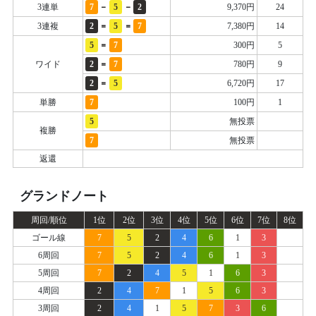
-
-
3連単
7
5
2
9,370円
24
=
=
3連複
2
5
7
7,380円
14
=
5
7
300円
5
=
ワイド
2
7
780円
9
=
2
5
6,720円
17
単勝
7
100円
1
5
無投票
複勝
7
無投票
返還
グランドノート
周回/順位
1位
2位
3位
4位
5位
6位
7位
8位
ゴール線
7
5
2
4
6
1
3
6周回
7
5
2
4
6
1
3
5周回
7
2
4
5
1
6
3
4周回
2
4
7
1
5
6
3
3周回
2
4
1
5
7
3
6