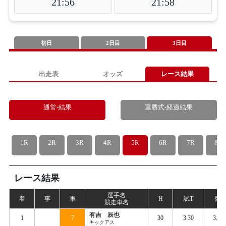
21:56
21:58
初日
2日目
3日目
出走表
オッズ
レース結果
通常-結果
重勝式-経過結果
1R
2R
3R
4R
5R
6R
7R
8R
レース結果
選手名
着
事
車
H
試
T
競
T
競走車名
有吉 辰也
1
7
30
3.30
3.39
キックアス