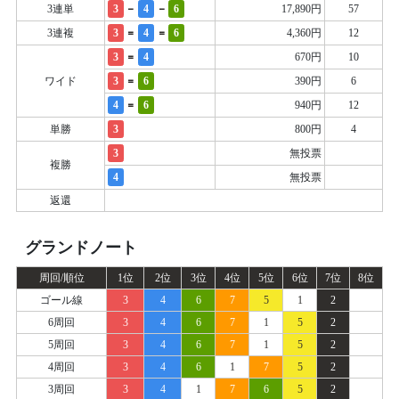
-
-
3連単
3
4
6
17,890円
57
=
=
3連複
3
4
6
4,360円
12
=
3
4
670円
10
=
ワイド
3
6
390円
6
=
4
6
940円
12
単勝
3
800円
4
3
無投票
複勝
4
無投票
返還
グランドノート
周回/順位
1位
2位
3位
4位
5位
6位
7位
8位
ゴール線
3
4
6
7
5
1
2
6周回
3
4
6
7
1
5
2
5周回
3
4
6
7
1
5
2
4周回
3
4
6
1
7
5
2
3周回
3
4
1
7
6
5
2