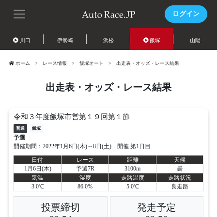
ログイン
川口
伊勢崎
浜松
飯塚
山陽
ホーム
レース情報
飯塚オート
出走表・オッズ・レース結果
出走表・オッズ・レース結果
令和３年度飯塚市営第１９回第１節
普通
飯塚
予選
開催期間：2022年1月6日(木)～8日(土) 開催 第1日目
日付
レース
距離
天候
1月6日(木)
予選7R
3100m
曇
気温
湿度
走路温度
走路状況
3.0℃
86.0%
5.0℃
良走路
投票締切
発走予定