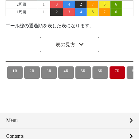
2周回
1
3
4
2
7
5
6
1周回
1
2
3
4
5
7
6
ゴール線の通過順を表した表になります。
表の見方
1R
2R
3R
4R
5R
6R
7R
8R
Menu
Contents