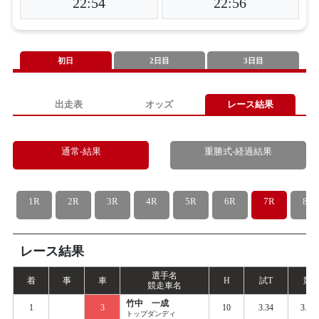
22:54
22:56
初日
2日目
3日目
出走表
オッズ
レース結果
通常-結果
重勝式-経過結果
1R
2R
3R
4R
5R
6R
7R
8R
レース結果
選手名
着
事
車
H
試
T
競
T
競走車名
竹中 一成
1
3
10
3.34
3.40
トップダンディ