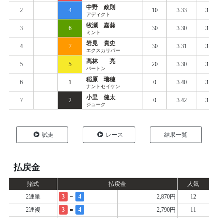
中野 政則
2
4
10
3.33
3.41
アディクト
牧瀬 嘉葵
3
6
30
3.30
3.39
ミント
岩見 貴史
4
7
30
3.31
3.39
エクスカリパー
高林 亮
5
5
20
3.30
3.42
バートン
稲原 瑞穂
6
1
0
3.40
3.45
ナントセイケン
小里 健太
7
2
0
3.42
3.48
ジューク
試走
レース
結果一覧
払戻金
賭式
払戻金
人気
-
2連単
3
4
2,870円
12
=
2連複
3
4
2,790円
11