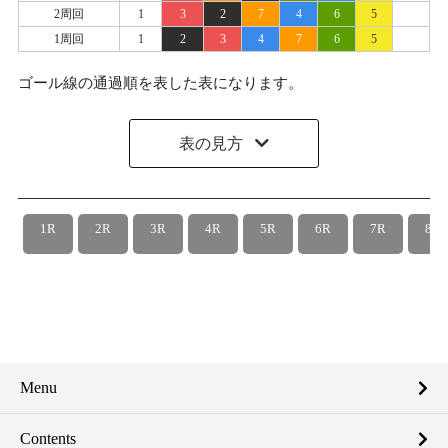
2周回
1
3
2
7
4
6
5
1周回
1
2
3
4
7
6
5
ゴール線の通過順を表した表になります。
表の見方
1R
2R
3R
4R
5R
6R
7R
8R
Menu
Contents