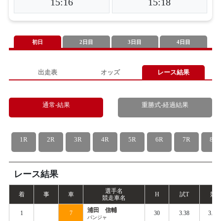
15:16
15:18
初日
2日目
3日目
4日目
出走表
オッズ
レース結果
通常-結果
重勝式-経過結果
1R
2R
3R
4R
5R
6R
7R
8R
レース結果
選手名
着
事
車
H
試
T
競
T
競走車名
浦田 信輔
1
7
30
3.38
3.44
パンジャ