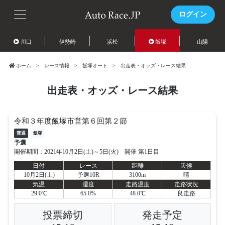
ログイン
川口
伊勢崎
浜松
飯塚
山陽
ホーム
レース情報
飯塚オート
出走表・オッズ・レース結果
出走表・オッズ・レース結果
令和３年度飯塚市営第６回第２節
普通
飯塚
予選
開催期間：2021年10月2日(土)～5日(火) 開催 第1日目
日付
レース
距離
天候
10月2日(土)
予選10R
3100m
晴
気温
湿度
走路温度
走路状況
29.0℃
65.0%
48.0℃
良走路
投票締切
発走予定