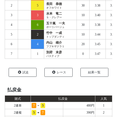
長田 恭徳
2
5
30
3.38
3.47
オフホワイト
水本 竜二
3
3
10
3.40
3.50
Ｓ・グレアー
五十嵐 一夫
4
6
30
3.38
3.47
ボーリバージュ
竹中 一成
5
2
10
3.44
3.50
トップダンディ
内山 雄介
6
4
20
3.45
3.50
フブキザクラ１
別府 末彦
7
1
0
3.47
3.54
パスティブ
試走
レース
結果一覧
払戻金
賭式
払戻金
人気
-
2連単
7
5
480円
1
=
2連複
5
7
390円
2