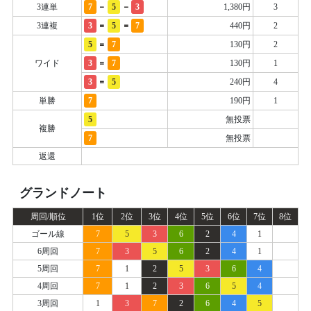
-
-
3連単
7
5
3
1,380円
3
=
=
3連複
3
5
7
440円
2
=
5
7
130円
2
=
ワイド
3
7
130円
1
=
3
5
240円
4
単勝
7
190円
1
5
無投票
複勝
7
無投票
返還
グランドノート
周回/順位
1位
2位
3位
4位
5位
6位
7位
8位
ゴール線
7
5
3
6
2
4
1
6周回
7
3
5
6
2
4
1
5周回
7
1
2
5
3
6
4
4周回
7
1
2
3
6
5
4
3周回
1
3
7
2
6
4
5