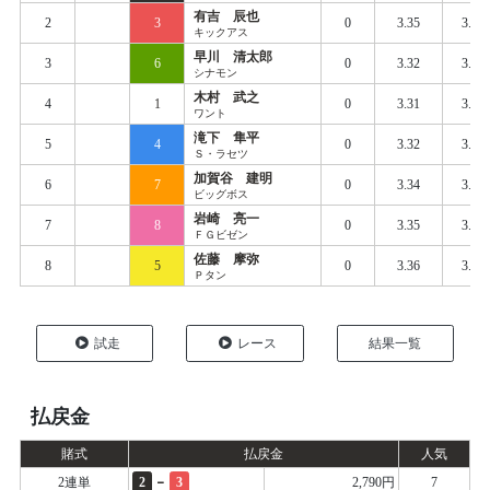
有吉 辰也
2
3
0
3.35
3.39
キックアス
早川 清太郎
3
6
0
3.32
3.39
シナモン
木村 武之
4
1
0
3.31
3.39
ワント
滝下 隼平
5
4
0
3.32
3.40
Ｓ・ラセツ
加賀谷 建明
6
7
0
3.34
3.41
ビッグボス
岩崎 亮一
7
8
0
3.35
3.42
ＦＧビゼン
佐藤 摩弥
8
5
0
3.36
3.43
Ｐタン
試走
レース
結果一覧
払戻金
賭式
払戻金
人気
-
2連単
2
3
2,790円
7