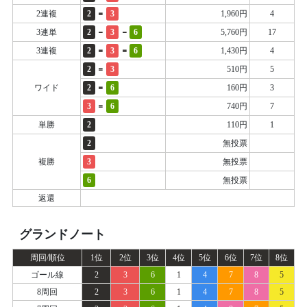
=
2連複
2
3
1,960円
4
-
-
3連単
2
3
6
5,760円
17
=
=
3連複
2
3
6
1,430円
4
=
2
3
510円
5
=
ワイド
2
6
160円
3
=
3
6
740円
7
単勝
2
110円
1
2
無投票
複勝
3
無投票
6
無投票
返還
グランドノート
周回/順位
1位
2位
3位
4位
5位
6位
7位
8位
ゴール線
2
3
6
1
4
7
8
5
8周回
2
3
6
1
4
7
8
5