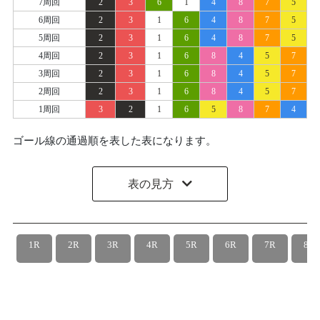
7周回
2
3
6
1
4
8
7
5
6周回
2
3
1
6
4
8
7
5
5周回
2
3
1
6
4
8
7
5
4周回
2
3
1
6
8
4
5
7
3周回
2
3
1
6
8
4
5
7
2周回
2
3
1
6
8
4
5
7
1周回
3
2
1
6
5
8
7
4
ゴール線の通過順を表した表になります。
表の見方
1R
2R
3R
4R
5R
6R
7R
8R