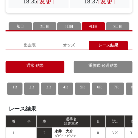
18:35
[変更]
18:37
[変更]
初日
2日目
3日目
4日目
5日目
出走表
オッズ
レース結果
通常-結果
重勝式-経過結果
1R
2R
3R
4R
5R
6R
7R
8R
レース結果
選手名
着
事
車
H
試
T
競
T
競走車名
永井 大介
1
2
0
3.29
3.36
ダビド・ビジャ