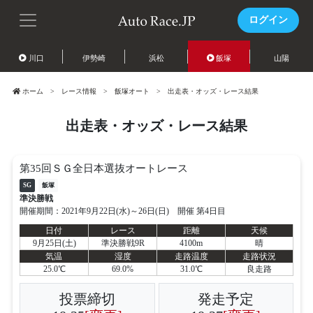
ログイン
川口
伊勢崎
浜松
飯塚
山陽
ホーム
レース情報
飯塚オート
出走表・オッズ・レース結果
出走表・オッズ・レース結果
第35回ＳＧ全日本選抜オートレース
SG
飯塚
準決勝戦
開催期間：2021年9月22日(水)～26日(日) 開催 第4日目
日付
レース
距離
天候
9月25日(土)
準決勝戦9R
4100m
晴
気温
湿度
走路温度
走路状況
25.0℃
69.0%
31.0℃
良走路
投票締切
発走予定