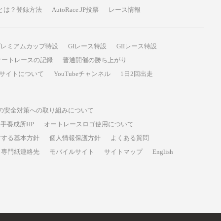
P投票とは？登録方法
AutoRace.JP投票
レース情報
プレミアムカップ特設
GIレース特設
GIIレース特設
オートレースの記録
普通開催の勝ち上がり
サイトについて
YouTubeチャンネル
1日2回出走
の安全対策への取り組みについて
手養成所HP
オートレースロゴ使用について
対する基本方針
個人情報保護方針
よくある質問
専門紙連絡先
モバイルサイト
サイトマップ
English