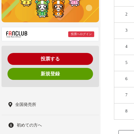
2
3
投票へログイン
4
投票する
5
新規登録
6
7
全国発売所
8
初めての方へ