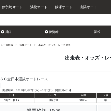
伊勢崎オート
浜松オート
飯塚オート
山陽オート
川口
伊勢崎
浜松
レース情報
飯塚オート
出走表・オッズ・レース結果
出走表・オッズ・レ
回ＳＧ全日本選抜オートレース
開催期間：2021年9月22日(水)～26日(日) 開催 第4日目
日付
レース
距離
天候
9月25日(土)
一般戦3R
3100m
晴
投票締切
15:28