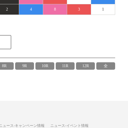
2
4
8
3
1
8R
9R
10R
11R
12R
全
ニュース-キャンペーン情報
ニュース-イベント情報