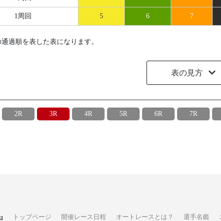
1周回
5
6
7
の通過順を表した表になります。
表の見方
2R
3R
4R
5R
6R
7R
u
トップページ
開催レース日程
オートレースとは？
選手名鑑