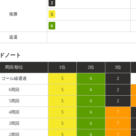
2
5
複勝
6
返還
ドノート
周回/順位
1位
2位
3位
ゴール線
通過
5
6
2
6周回
5
6
2
5周回
5
6
2
4周回
5
6
7
3周回
5
6
7
2周回
5
6
7