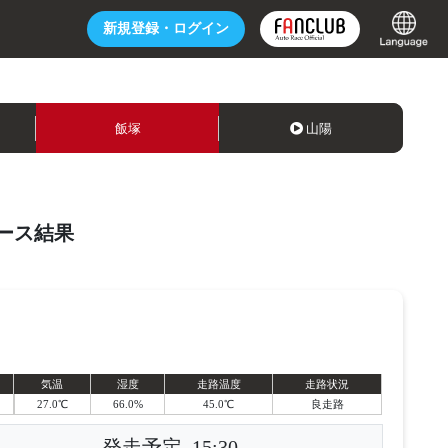
新規登録・
ログイン
飯塚
山陽
ース結果
気温
湿度
走路温度
走路状況
27.0℃
66.0%
45.0℃
良走路
発走予定
15:30