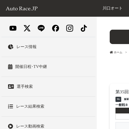
川口オート
レース情報
ホーム
開催日程･TV中継
選手検索
第35
SG
飯塚
一般戦Ｂ
レース結果検索
レース動画検索