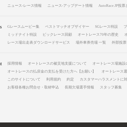
ニュース-レース情報
ニュース-アップデート情報
AutoRace.J
s
Gレースムービー集
ベストマッチオブザイヤー
SGレース特設
ミッドナイト特設
ビックレース回顧
オートレース70年の歴史
レース場出走表ダウンロードサービス
場外車券売場 一覧
外部投票
t
採用情報
オートレースの被災地支援について
オートレース場施設
オートレースの払戻金の支払を受けた方へ【お願い】
オートレース選
このサイトについて
利用規約
約定
カスタマーハラスメントに
お客様各種お問合せ・取材申込
長期欠場選手情報
スタッフ募集