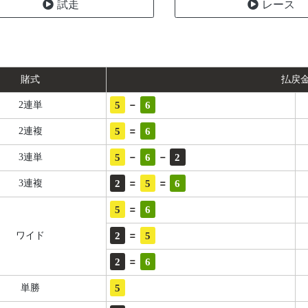
試走
レース
賭式
払戻
-
5
6
2連単
=
5
6
2連複
-
-
5
6
2
3連単
=
=
2
5
6
3連複
=
5
6
=
2
5
ワイド
=
2
6
5
単勝