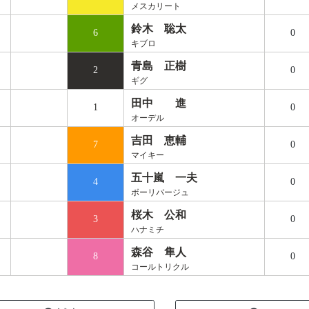
メスカリート
鈴木 聡太
6
0
キブロ
青島 正樹
2
0
ギグ
田中 進
1
0
オーデル
吉田 恵輔
7
0
マイキー
五十嵐 一夫
4
0
ボーリバージュ
桜木 公和
3
0
ハナミチ
森谷 隼人
8
0
コールトリクル