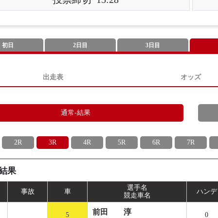
初日
2日目
3日目
出走表
オッズ
通常-結果
2R
3R
4R
5R
6R
7R
結果
選手名
事
故
車
ハンデ
競走車名
前田 淳
5
0