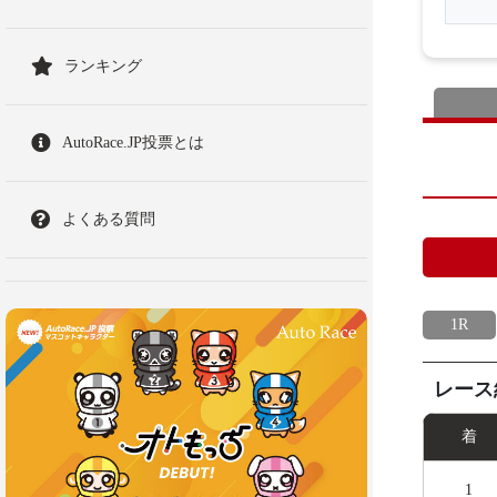
ランキング
AutoRace.JP投票とは
よくある質問
1R
レース
着
1