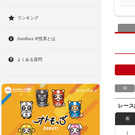
ランキング
AutoRace.JP投票とは
よくある質問
1R
レース
着
1