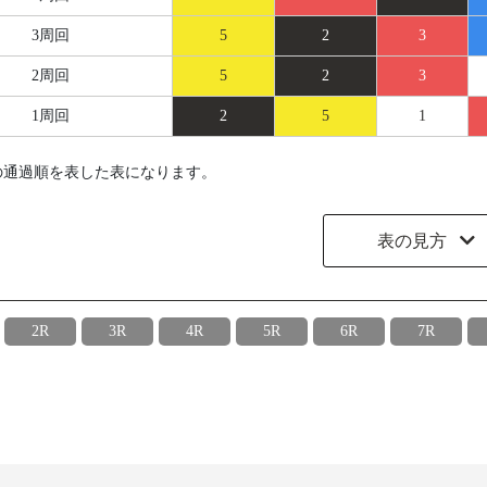
3周回
5
2
3
2周回
5
2
3
1周回
2
5
1
の通過順を表した表になります。
表の見方
2R
3R
4R
5R
6R
7R