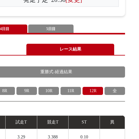
4日目
5日目
レース結果
重勝式-経過結果
8R
9R
10R
11R
12R
全
試
走
T
競
走
T
ST
異
3.29
3.388
0.10