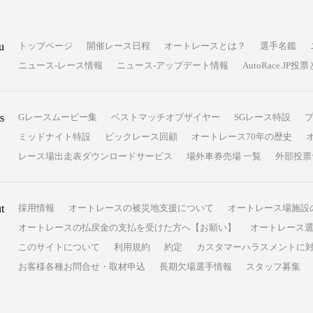
u
トップページ
開催レース日程
オートレースとは？
選手名鑑
ニュース-レース情報
ニュース-アップデート情報
AutoRace.J
s
Gレースムービー集
ベストマッチオブザイヤー
SGレース特設
ミッドナイト特設
ビックレース回顧
オートレース70年の歴史
レース場出走表ダウンロードサービス
場外車券売場 一覧
外部投票
t
採用情報
オートレースの被災地支援について
オートレース場施設
オートレースの払戻金の支払を受けた方へ【お願い】
オートレース選
このサイトについて
利用規約
約定
カスタマーハラスメントに
お客様各種お問合せ・取材申込
長期欠場選手情報
スタッフ募集