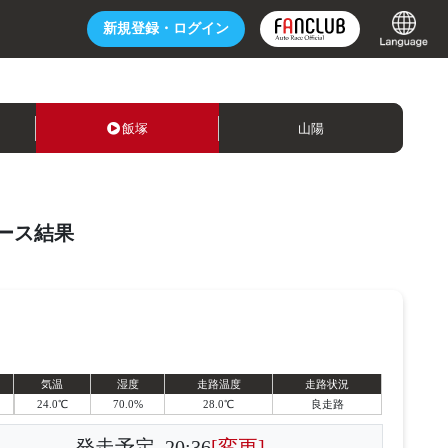
新規登録・
ログイン
飯塚
山陽
ース結果
気温
湿度
走路温度
走路状況
24.0℃
70.0%
28.0℃
良走路
発走予定
20:36
[変更]