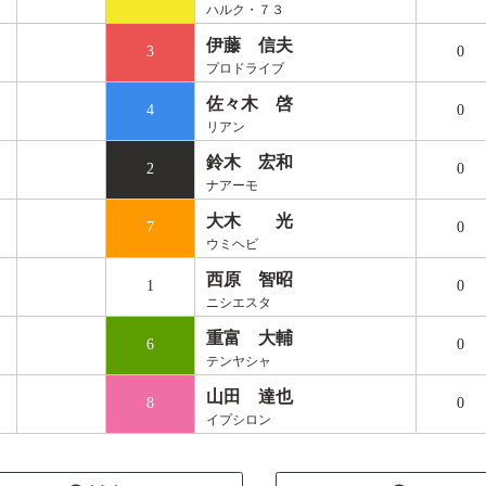
ハルク・７３
伊藤 信夫
3
0
プロドライブ
佐々木 啓
4
0
リアン
鈴木 宏和
2
0
ナアーモ
大木 光
7
0
ウミヘビ
西原 智昭
1
0
ニシエスタ
重富 大輔
6
0
テンヤシャ
山田 達也
8
0
イプシロン