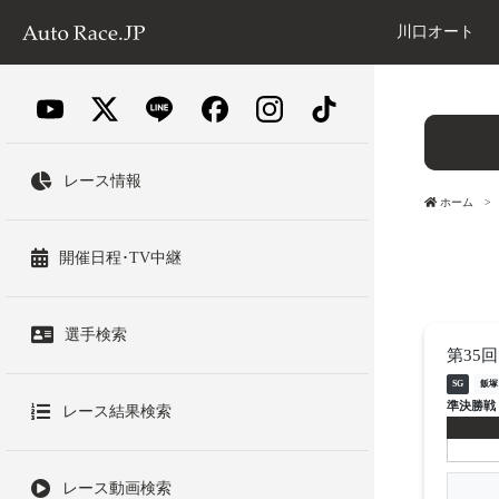
川口オート
レース情報
ホーム
開催日程･TV中継
選手検索
第35
SG
飯塚
準決勝戦
レース結果検索
レース動画検索