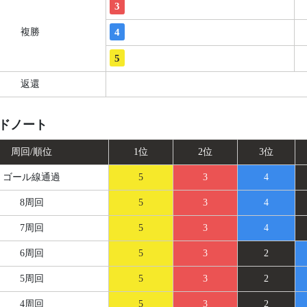
3
4
複勝
5
返還
ドノート
周回/順位
1位
2位
3位
ゴール線
通過
5
3
4
8周回
5
3
4
7周回
5
3
4
6周回
5
3
2
5周回
5
3
2
4周回
5
3
2