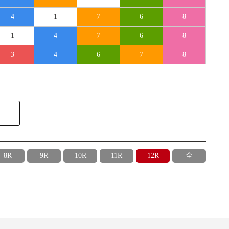
4
1
7
6
8
1
4
7
6
8
3
4
6
7
8
8R
9R
10R
11R
12R
全