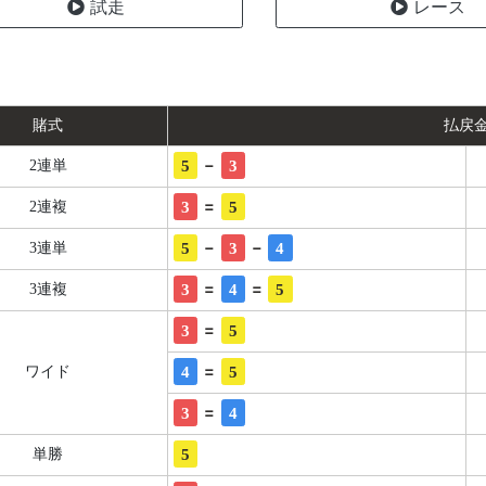
試走
レース
賭式
払戻
-
5
3
2連単
=
3
5
2連複
-
-
5
3
4
3連単
=
=
3
4
5
3連複
=
3
5
=
4
5
ワイド
=
3
4
5
単勝