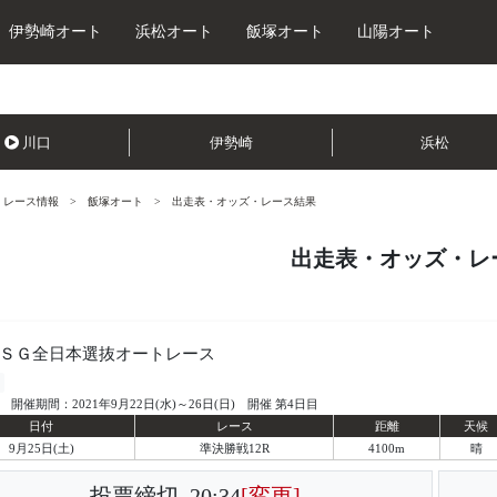
伊勢崎オート
浜松オート
飯塚オート
山陽オート
川口
伊勢崎
浜松
レース情報
飯塚オート
出走表・オッズ・レース結果
出走表・オッズ・レ
回ＳＧ全日本選抜オートレース
開催期間：2021年9月22日(水)～26日(日) 開催 第4日目
日付
レース
距離
天候
9月25日(土)
準決勝戦12R
4100m
晴
投票締切
20:34
[変更]