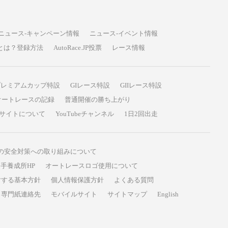
ニュース-キャンペーン情報
ニュース-イベント情報
P投票とは？登録方法
AutoRace.JP投票
レース情報
プレミアムカップ特設
GIレース特設
GIIレース特設
オートレースの記録
普通開催の勝ち上がり
サイトについて
YouTubeチャンネル
1日2回出走
の安全対策への取り組みについて
手養成所HP
オートレースロゴ使用について
対する基本方針
個人情報保護方針
よくある質問
専門紙連絡先
モバイルサイト
サイトマップ
English