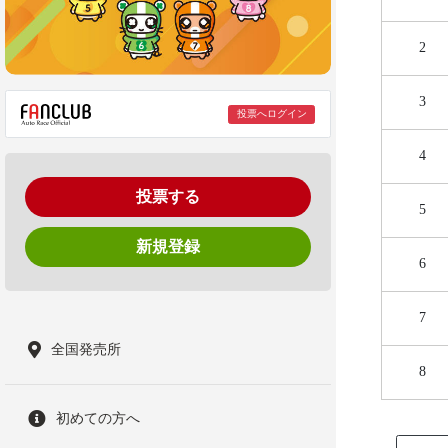
2
3
投票へログイン
4
投票する
5
新規登録
6
7
全国発売所
8
初めての方へ