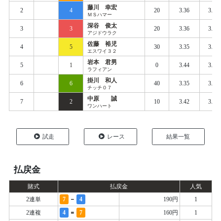
藤川 幸宏
2
4
20
3.36
3.43
ＭＳハマー
深谷 俊太
3
3
20
3.36
3.45
アジドウラク
佐藤 裕児
4
5
30
3.35
3.44
エスワイ３２
岩本 君男
5
1
0
3.44
3.49
ラフィアン
掛川 和人
6
6
40
3.35
3.44
チッチ０７
中原 誠
7
2
10
3.42
3.49
ワンハート
試走
レース
結果一覧
払戻金
賭式
払戻金
人気
-
2連単
7
4
190円
1
=
2連複
4
7
160円
1