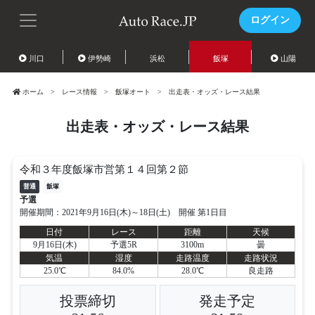
ログイン
川口
伊勢崎
浜松
飯塚
山陽
ホーム
レース情報
飯塚オート
出走表・オッズ・レース結果
出走表・オッズ・レース結果
令和３年度飯塚市営第１４回第２節
普通
飯塚
予選
開催期間：2021年9月16日(木)～18日(土) 開催 第1日目
日付
レース
距離
天候
9月16日(木)
予選5R
3100m
曇
気温
湿度
走路温度
走路状況
25.0℃
84.0%
28.0℃
良走路
投票締切
発走予定