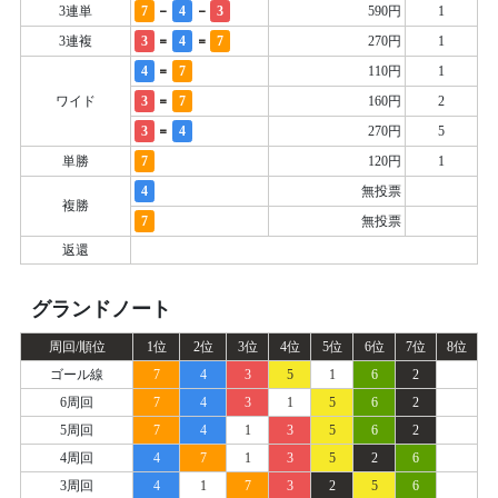
-
-
3連単
7
4
3
590円
1
=
=
3連複
3
4
7
270円
1
=
4
7
110円
1
=
ワイド
3
7
160円
2
=
3
4
270円
5
単勝
7
120円
1
4
無投票
複勝
7
無投票
返還
グランドノート
周回/順位
1位
2位
3位
4位
5位
6位
7位
8位
ゴール線
7
4
3
5
1
6
2
6周回
7
4
3
1
5
6
2
5周回
7
4
1
3
5
6
2
4周回
4
7
1
3
5
2
6
3周回
4
1
7
3
2
5
6