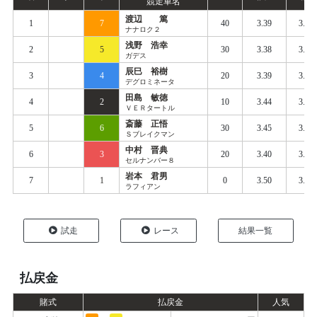
競走車名
渡辺 篤
1
7
40
3.39
3.45
ナナロク２
浅野 浩幸
2
5
30
3.38
3.47
ガデス
辰巳 裕樹
3
4
20
3.39
3.49
デグロミネータ
田島 敏徳
4
2
10
3.44
3.51
ＶＥＲタートル
斎藤 正悟
5
6
30
3.45
3.50
Ｓブレイクマン
中村 晋典
6
3
20
3.40
3.51
セルナンバー８
岩本 君男
7
1
0
3.50
3.54
ラフィアン
試走
レース
結果一覧
払戻金
賭式
払戻金
人気