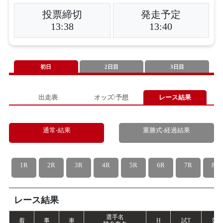
投票締切
発走予定
13:38
13:40
初日
2日目
3日目
出走表
オッズ/予想
レース結果
通常-結果
重勝式-経過結果
1R
2R
3R
4R
5R
6R
7R
8R
レース結果
選手名
着
事
車
H
試
T
競
T