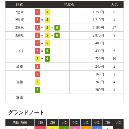
賭式
払戻金
人気
-
2連単
3
5
1,750円
8
=
2連複
3
5
1,210円
4
-
-
3連単
3
5
6
7,190円
27
=
=
3連複
3
5
6
2,870円
9
=
3
5
400円
5
=
ワイド
3
6
430円
6
=
5
6
720円
10
単勝
3
240円
2
3
160円
2
複勝
5
260円
4
6
260円
4
返還
グランドノート
周回/順位
1位
2位
3位
4位
5位
6位
7位
8位