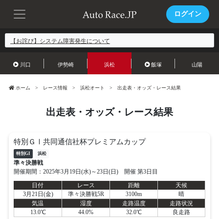
ログイン
【お詫び】システム障害発生について
川口
伊勢崎
浜松
飯塚
山陽
ホーム
レース情報
浜松オート
出走表・オッズ・レース結果
出走表・オッズ・レース結果
特別ＧⅠ共同通信社杯プレミアムカップ
特別GI
浜松
準々決勝戦
開催期間：2025年3月19日(水)～23日(日) 開催 第3日目
日付
レース
距離
天候
3月21日(金)
準々決勝戦5R
3100m
晴
気温
湿度
走路温度
走路状況
13.0℃
44.0%
32.0℃
良走路