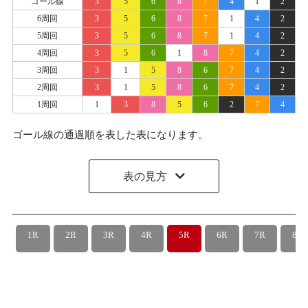
ゴール線
3
5
6
8
7
4
1
2
6周回
3
5
6
8
7
1
4
2
5周回
3
5
6
8
7
1
4
2
4周回
3
5
6
1
8
7
4
2
3周回
3
1
5
8
6
7
4
2
2周回
3
1
5
8
6
7
4
2
1周回
1
3
8
5
6
2
7
4
ゴール線の通過順を表した表になります。
表の見方
1R
2R
3R
4R
5R
6R
7R
8R