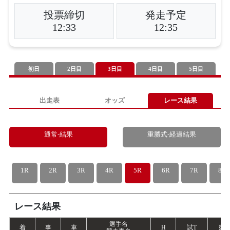
投票締切
発走予定
12:33
12:35
初日
2日目
3日目
4日目
5日目
出走表
オッズ
レース結果
通常-結果
重勝式-経過結果
1R
2R
3R
4R
5R
6R
7R
8R
レース結果
選手名
着
事
車
H
試
T
競
T