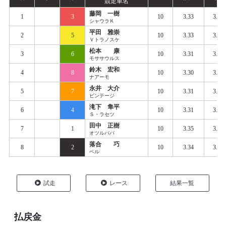
競走車名
藤岡 一樹
1
3
10
3.33
3.38
シャウラＫ
平田 雅崇
2
5
10
3.33
3.38
Ｖトラノスケ
松本 康
3
6
10
3.31
3.40
モササウルス
鈴木 宏和
4
8
10
3.30
3.40
ナアーモ
永井 大介
5
7
10
3.31
3.41
ビンテージ
滝下 隼平
6
4
10
3.31
3.43
Ｓ・ラセツ
田中 正樹
7
1
10
3.35
3.43
オツルパパ
落合 巧
8
2
10
3.34
3.44
ベル
試走
レース
結果一覧
払戻金