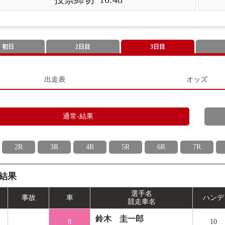
初日
2日目
3日目
出走表
オッズ
通常-結果
2R
3R
4R
5R
6R
7R
結果
選手名
事
故
車
ハンデ
競走車名
鈴木 圭一郎
8
10