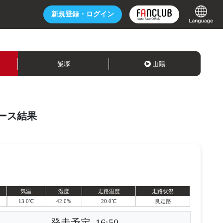
新規登録・
ログイン
飯塚
山陽
ース結果
気温
湿度
走路温度
走路状況
13.0℃
42.0%
20.0℃
良走路
発走予定
16:50