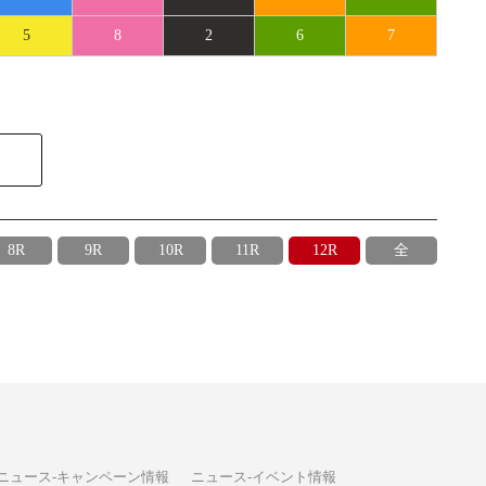
5
8
2
6
7
8R
9R
10R
11R
12R
全
ニュース-キャンペーン情報
ニュース-イベント情報