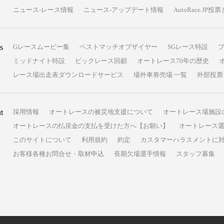
ニュース-レース情報
ニュース-アップデート情報
AutoRace.J
s
Gレースムービー集
ベストマッチオブザイヤー
SGレース特設
ミッドナイト特設
ビックレース回顧
オートレース70年の歴史
レース場出走表ダウンロードサービス
場外車券売場 一覧
外部投票
t
採用情報
オートレースの被災地支援について
オートレース場施設
オートレースの払戻金の支払を受けた方へ【お願い】
オートレース選
このサイトについて
利用規約
約定
カスタマーハラスメントに
お客様各種お問合せ・取材申込
長期欠場選手情報
スタッフ募集