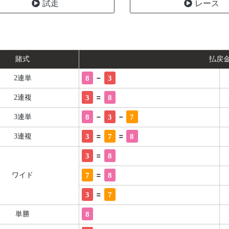
試走
レース
賭式
払戻
-
8
3
2連単
=
3
8
2連複
-
-
8
3
7
3連単
=
=
3
7
8
3連複
=
3
8
=
7
8
ワイド
=
3
7
8
単勝