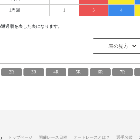
1周回
1
3
4
の通過順を表した表になります。
表の見方
2R
3R
4R
5R
6R
7R
u
トップページ
開催レース日程
オートレースとは？
選手名鑑