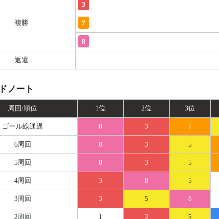
3
7
複勝
8
返還
ドノート
周回/順位
1位
2位
3位
ゴール線
通過
8
3
7
6周回
8
3
5
5周回
8
3
5
4周回
3
8
5
3周回
3
5
8
2周回
1
3
5