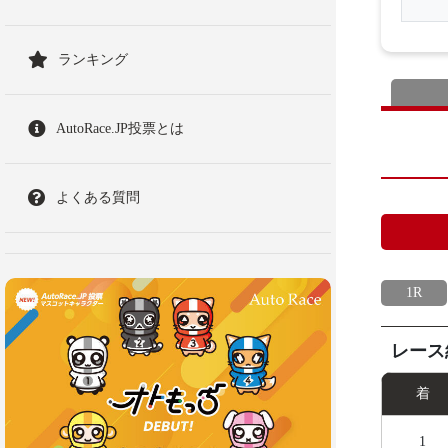
ランキング
AutoRace.JP投票とは
よくある質問
1R
レース
着
1