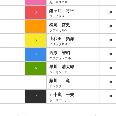
カルマＳ５Ｋ
鐘ヶ江 将平
3
10
ジェイドＡ
松尾 啓史
7
10
ラディカルＶ
上和田 拓海
5
10
ノリックＰ４０
西原 智昭
4
10
クロデュメニル
早川 清太郎
6
10
シナモン・Ｆ
藤川 竜
1
10
テンジク
五十嵐 一夫
2
10
ボーリバージュ