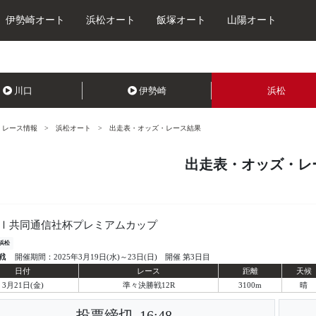
伊勢崎オート
浜松オート
飯塚オート
山陽オート
川口
伊勢崎
浜松
レース情報
浜松オート
出走表・オッズ・レース結果
出走表・オッズ・レ
Ⅰ共同通信社杯プレミアムカップ
浜松
戦
開催期間：2025年3月19日(水)～23日(日) 開催 第3日目
日付
レース
距離
天候
3月21日(金)
準々決勝戦12R
3100m
晴
投票締切
16:48