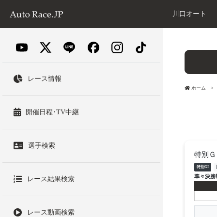
川口オート
レース情報
ホーム
開催日程･TV中継
選手検索
特別Ｇ
特別GI
準々決勝
レース結果検索
レース動画検索