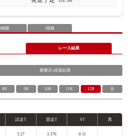
4日目
5日目
レース結果
重勝式-経過結果
8R
9R
10R
11R
12R
全
試
走
T
競
走
T
ST
異
3.27
3.376
0.11