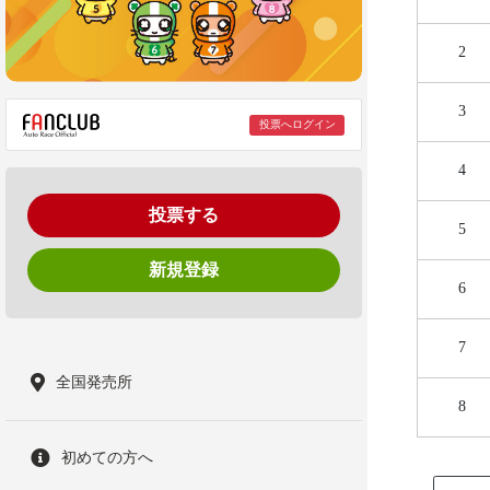
2
3
投票へログイン
4
投票する
5
新規登録
6
7
全国発売所
8
初めての方へ