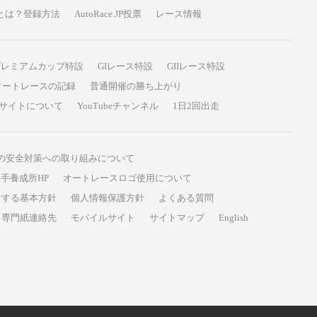
P投票とは？登録方法
AutoRace.JP投票
レース情報
プレミアムカップ特設
GIレース特設
GIIレース特設
オートレースの記録
普通開催の勝ち上がり
サイトについて
YouTubeチャンネル
1日2回出走
の安全対策への取り組みについて
手養成所HP
オートレースロゴ使用について
対する基本方針
個人情報保護方針
よくある質問
専門紙連絡先
モバイルサイト
サイトマップ
English