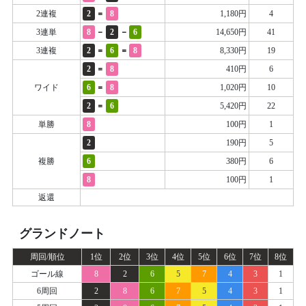
=
2連複
2
8
1,180円
4
-
-
3連単
8
2
6
14,650円
41
=
=
3連複
2
6
8
8,330円
19
=
2
8
410円
6
=
ワイド
6
8
1,020円
10
=
2
6
5,420円
22
単勝
8
100円
1
2
190円
5
複勝
6
380円
6
8
100円
1
返還
グランドノート
周回/順位
1位
2位
3位
4位
5位
6位
7位
8位
ゴール線
8
2
6
5
7
4
3
1
6周回
2
8
6
7
5
4
3
1