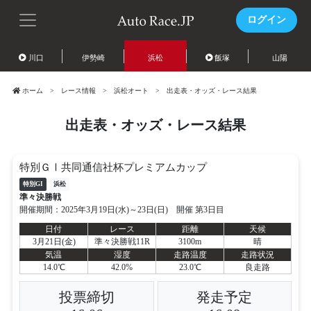
ログイン
川口
伊勢崎
浜松
飯塚
山陽
ホーム
レース情報
浜松オート
出走表・オッズ・レース結果
出走表・オッズ・レース結果
特別ＧⅠ共同通信社杯プレミアムカップ
特別GI
浜松
準々決勝戦
開催期間：2025年3月19日(水)～23日(日) 開催 第3日目
日付
レース
距離
天候
3月21日(金)
準々決勝戦11R
3100m
晴
気温
湿度
走路温度
走路状況
14.0℃
42.0%
23.0℃
良走路
投票締切
発走予定