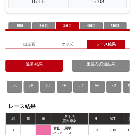
16:06
16:08
初日
2日目
3日目
4日目
5日目
出走表
オッズ
レース結果
通常-結果
重勝式-経過結果
1R
2R
3R
4R
5R
6R
7R
8R
レース結果
選手名
着
事
車
H
試
T
競
T
競走車名
青山 周平
1
8
10
3.30
3.39
ハルク・７３