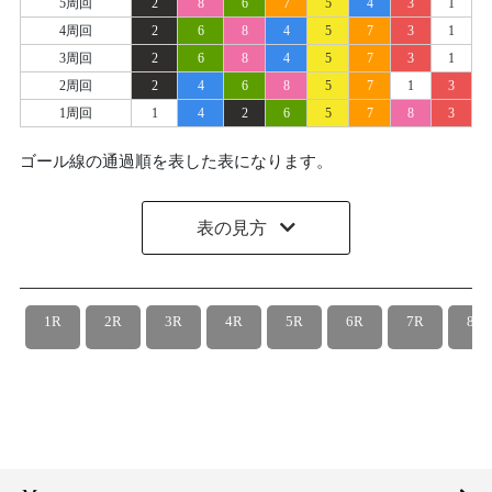
5周回
2
8
6
7
5
4
3
1
4周回
2
6
8
4
5
7
3
1
3周回
2
6
8
4
5
7
3
1
2周回
2
4
6
8
5
7
1
3
1周回
1
4
2
6
5
7
8
3
ゴール線の通過順を表した表になります。
表の見方
1R
2R
3R
4R
5R
6R
7R
8R