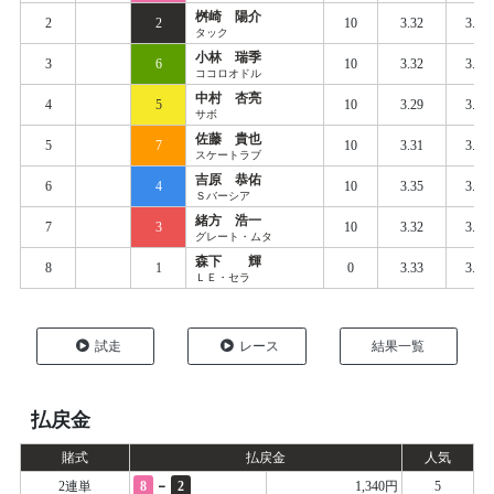
桝崎 陽介
2
2
10
3.32
3.39
タック
小林 瑞季
3
6
10
3.32
3.40
ココロオドル
中村 杏亮
4
5
10
3.29
3.40
サボ
佐藤 貴也
5
7
10
3.31
3.40
スケートラブ
吉原 恭佑
6
4
10
3.35
3.42
Ｓバーシア
緒方 浩一
7
3
10
3.32
3.42
グレート・ムタ
森下 輝
8
1
0
3.33
3.44
ＬＥ・セラ
試走
レース
結果一覧
払戻金
賭式
払戻金
人気
-
2連単
8
2
1,340円
5