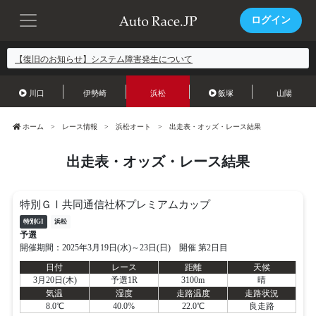
ログイン
【復旧のお知らせ】システム障害発生について
川口
伊勢崎
浜松
飯塚
山陽
ホーム
レース情報
浜松オート
出走表・オッズ・レース結果
出走表・オッズ・レース結果
特別ＧⅠ共同通信社杯プレミアムカップ
特別GI
浜松
予選
開催期間：2025年3月19日(水)～23日(日) 開催 第2日目
日付
レース
距離
天候
3月20日(木)
予選1R
3100m
晴
気温
湿度
走路温度
走路状況
8.0℃
40.0%
22.0℃
良走路