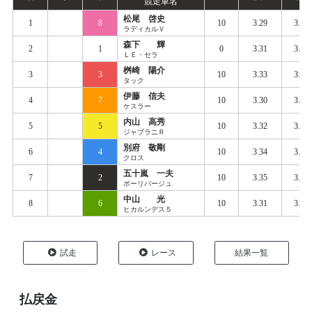
競走車名
松尾 啓史
1
8
10
3.29
3.38
ラディカルＶ
森下 輝
2
1
0
3.31
3.40
ＬＥ・セラ
桝崎 陽介
3
3
10
3.33
3.39
タック
伊藤 信夫
4
7
10
3.30
3.39
ケスラー
内山 高秀
5
5
10
3.32
3.40
ジャブラニＲ
別府 敬剛
6
4
10
3.34
3.41
クロス
五十嵐 一夫
7
2
10
3.35
3.42
ボーリバージュ
中山 光
8
6
10
3.31
3.42
ヒカルンデス５
試走
レース
結果一覧
払戻金