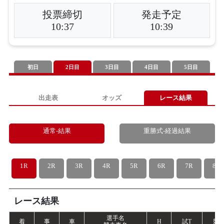
投票締切
発走予定
10:37
10:39
初日
2日目
3日目
4日目
5日目
出走表
オッズ
レース結果
通常-結果
重勝式-経過結果
1R
2R
3R
4R
5R
6R
7R
8R
レース結果
選手名
着
事
車
H
試
T
競
T