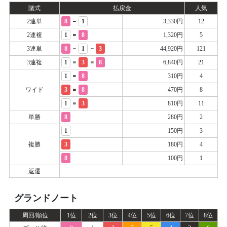
賭式
払戻金
人気
-
2連単
8
1
3,330円
12
=
2連複
1
8
1,320円
5
-
-
3連単
8
1
3
44,920円
121
=
=
3連複
1
3
8
6,840円
21
=
1
8
310円
4
=
ワイド
3
8
470円
8
=
1
3
810円
11
単勝
8
280円
2
1
150円
3
複勝
3
180円
4
8
100円
1
返還
グランドノート
周回/順位
1位
2位
3位
4位
5位
6位
7位
8位