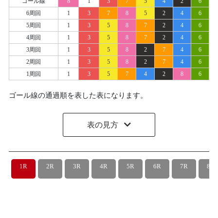
ゴール線
8
1
3
7
5
4
2
6
6周回
1
3
7
8
5
2
4
6
5周回
1
3
5
8
7
2
4
6
4周回
1
3
5
8
7
2
4
6
3周回
1
3
5
8
2
7
4
6
2周回
1
3
5
8
2
7
4
6
1周回
1
3
5
7
4
2
8
6
ゴール線の通過順を表した表になります。
表の見方
1R
2R
3R
4R
5R
6R
7R
8R