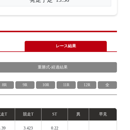
レース結果
重勝式-経過結果
8R
9R
10R
11R
12R
全
試
走
T
競
走
T
ST
異
早見
.39
3.423
0.22