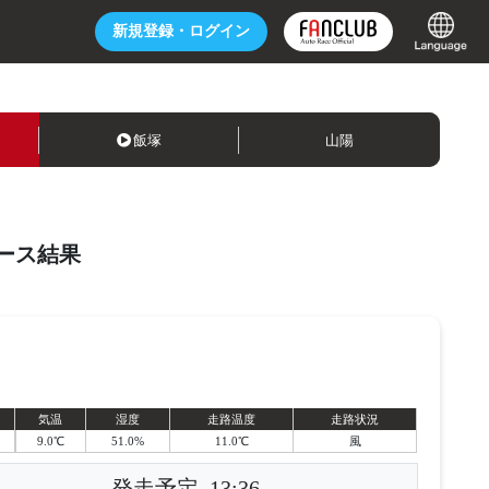
新規登録・
ログイン
飯塚
山陽
ース結果
気温
湿度
走路温度
走路状況
9.0℃
51.0%
11.0℃
風
発走予定
13:36