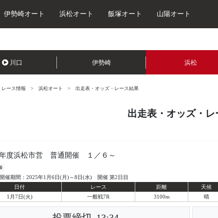
伊勢崎オート
浜松オート
飯塚オート
山陽オート
川口
伊勢崎
浜松
レース情報
浜松オート
出走表・オッズ・レース結果
出走表・オッズ・レ
年度浜松市営 普通開催 １／６～
松
開催期間：2025年1月6日(月)～8日(水) 開催 第2日目
日付
レース
距離
天候
1月7日(火)
一般戦7R
3100m
晴
投票締切
13:34