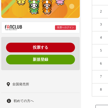
2
3
投票へログイン
4
投票する
5
新規登録
6
7
全国発売所
8
初めての方へ