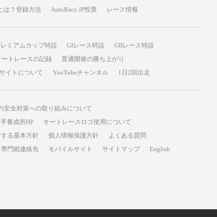
P投票とは？登録方法
AutoRace.JP投票
レース情報
プレミアムカップ特設
GIレース特設
GIIレース特設
オートレースの記録
普通開催の勝ち上がり
サイトについて
YouTubeチャンネル
1日2回出走
の安全対策への取り組みについて
手養成所HP
オートレースロゴ使用について
対する基本方針
個人情報保護方針
よくある質問
専門紙連絡先
モバイルサイト
サイトマップ
English