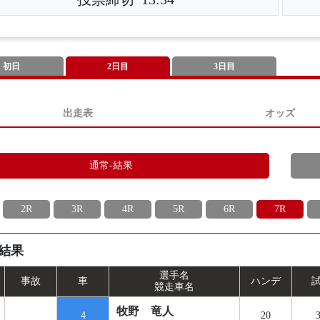
初日
2日目
3日目
出走表
オッズ
通常-結果
2R
3R
4R
5R
6R
7R
結果
選手名
事
故
車
ハンデ
競走車名
牧野 竜人
4
20
3