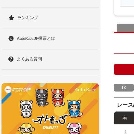
ランキング
AutoRace.JP投票とは
よくある質問
1R
レース
着
1