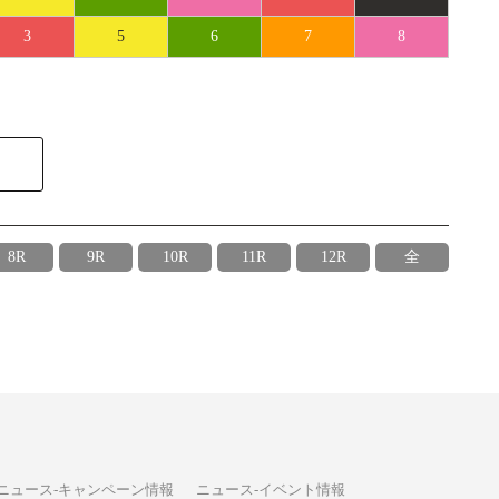
3
5
6
7
8
8R
9R
10R
11R
12R
全
ニュース-キャンペーン情報
ニュース-イベント情報