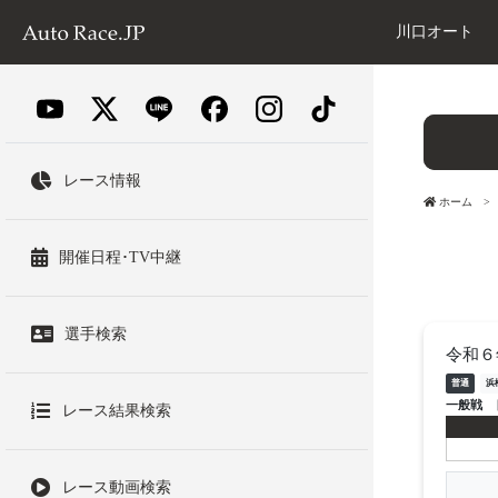
川口オート
レース情報
ホーム
開催日程･TV中継
選手検索
令和６
普通
浜
一般戦
レース結果検索
レース動画検索