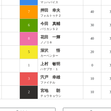
マッハバイス
押田 幸夫
7
40
3
フォルトゥナ２
今田 真輔
6
30
3
バリカンＳ２
花田 一輝
8
40
3
ノノリキ
深沢 悟
5
20
3
カーペンター
上村 敏明
1
0
3
ハヤブサ・１
宍戸 幸雄
3
10
3
ファイナル
宮地 朗
2
10
3
チョウキョウシ