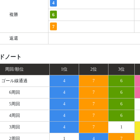
4
6
複勝
7
返還
ドノート
周回/順位
1位
2位
3位
ゴール線
通過
4
7
6
6周回
4
7
6
5周回
4
7
6
4周回
4
7
6
3周回
4
7
1
2周回
1
4
7