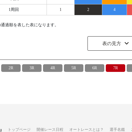
1周回
1
2
4
の通過順を表した表になります。
表の見方
2R
3R
4R
5R
6R
7R
u
トップページ
開催レース日程
オートレースとは？
選手名鑑