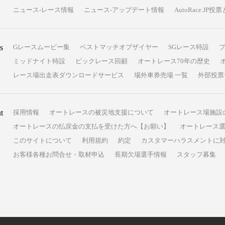
ニュース-レース情報
ニュース-アップデート情報
AutoRace.J
s
Gレースムービー集
ベストマッチオブザイヤー
SGレース特設
ミッドナイト特設
ビックレース回顧
オートレース70年の歴史
レース場出走表ダウンロードサービス
場外車券売場 一覧
外部投票
t
採用情報
オートレースの被災地支援について
オートレース場施設
オートレースの払戻金の支払を受けた方へ【お願い】
オートレース選
このサイトについて
利用規約
約定
カスタマーハラスメントに
お客様各種お問合せ・取材申込
長期欠場選手情報
スタッフ募集