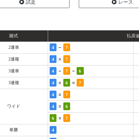
試走
レース
賭式
払戻
-
4
7
2連単
=
4
7
2連複
-
-
4
7
6
3連単
=
=
4
6
7
3連複
=
4
7
=
4
6
ワイド
=
6
7
4
単勝