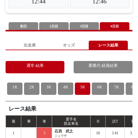
12:44
12:46
初日
2日目
3日目
4日目
出走表
オッズ
レース結果
通常-結果
重勝式-経過結果
1R
2R
3R
4R
5R
6R
7R
8R
レース結果
選手名
着
事
車
H
試
T
競
T
競走車名
石貝 武之
1
3
10
3.41
3.50
ジュウザ