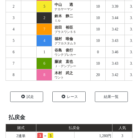
中山 透
2
5
10
3.39
3.50
ナカヤーマン
鈴木 静二
3
2
10
3.44
3.51
ミル
岩田 裕臣
4
7
10
3.42
3.51
プラスワン５５
福村 唯倫
5
4
10
3.43
3.52
グフカスタム３
谷島 俊行
6
1
0
3.46
3.53
ウンテブレカー
藤波 直也
7
6
10
3.43
3.52
Ｊ・デンプシー
木村 武之
8
8
20
3.42
3.53
ワント
試走
レース
結果一覧
払戻金
賭式
払戻金
人気
-
2連単
3
5
1,280円
3