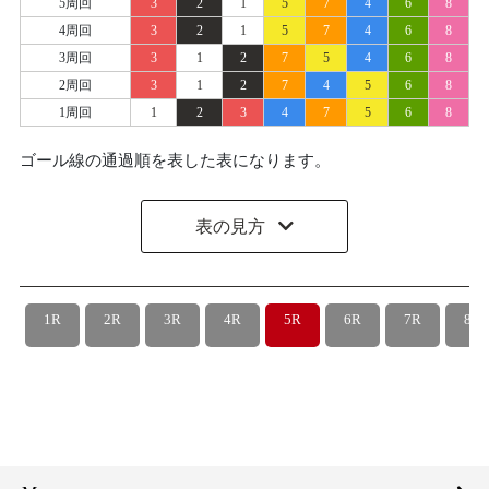
5周回
3
2
1
5
7
4
6
8
4周回
3
2
1
5
7
4
6
8
3周回
3
1
2
7
5
4
6
8
2周回
3
1
2
7
4
5
6
8
1周回
1
2
3
4
7
5
6
8
ゴール線の通過順を表した表になります。
表の見方
1R
2R
3R
4R
5R
6R
7R
8R