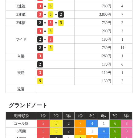
=
2連複
3
5
780円
4
-
-
3連単
3
5
2
3,800円
7
=
=
3連複
2
3
5
730円
2
=
3
5
200円
3
=
ワイド
2
3
180円
1
=
2
5
730円
14
単勝
3
260円
1
2
170円
6
複勝
3
110円
1
5
130円
2
返還
グランドノート
周回/順位
1位
2位
3位
4位
5位
6位
7位
8位
ゴール線
3
5
2
7
4
1
6
8
6周回
3
5
2
7
1
4
6
8