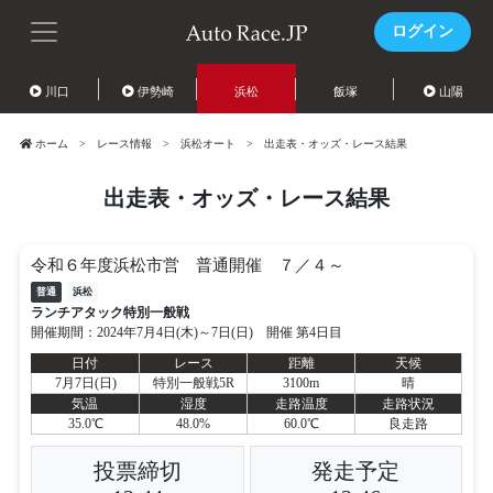
ログイン
川口
伊勢崎
浜松
飯塚
山陽
ホーム
レース情報
浜松オート
出走表・オッズ・レース結果
出走表・オッズ・レース結果
令和６年度浜松市営 普通開催 ７／４～
普通
浜松
ランチアタック特別一般戦
開催期間：2024年7月4日(木)～7日(日) 開催 第4日目
日付
レース
距離
天候
7月7日(日)
特別一般戦5R
3100m
晴
気温
湿度
走路温度
走路状況
35.0℃
48.0%
60.0℃
良走路
投票締切
発走予定