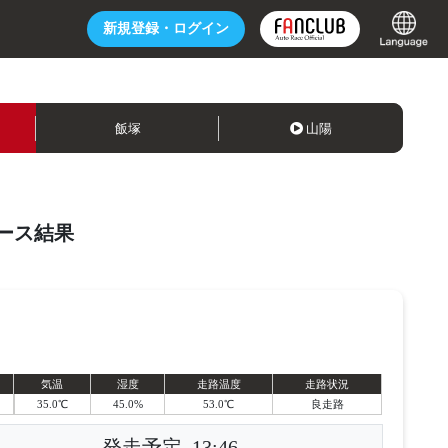
新規登録・
ログイン
飯塚
山陽
ース結果
気温
湿度
走路温度
走路状況
35.0℃
45.0%
53.0℃
良走路
発走予定
13:46