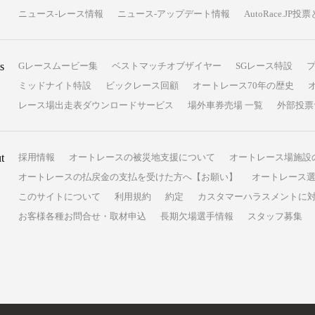
ニュース-レース情報
ニュース-アップデート情報
AutoRace.J
s
Gレースムービー集
ベストマッチオブザイヤー
SGレース特設
ミッドナイト特設
ビックレース回顧
オートレース70年の歴史
レース場出走表ダウンロードサービス
場外車券売場 一覧
外部投票
t
採用情報
オートレースの被災地支援について
オートレース場施設
オートレースの払戻金の支払を受けた方へ【お願い】
オートレース選
このサイトについて
利用規約
約定
カスタマーハラスメントに
お客様各種お問合せ・取材申込
長期欠場選手情報
スタッフ募集