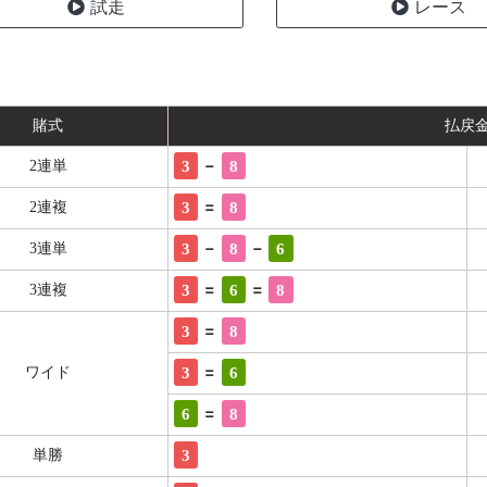
試走
レース
賭式
払戻
-
3
8
2連単
=
3
8
2連複
-
-
3
8
6
3連単
=
=
3
6
8
3連複
=
3
8
=
3
6
ワイド
=
6
8
3
単勝