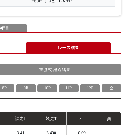
4日目
レース結果
重勝式-経過結果
8R
9R
10R
11R
12R
全
試
走
T
競
走
T
ST
異
3.41
3.490
0.09