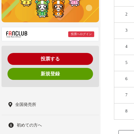
2
3
投票へログイン
4
投票する
5
新規登録
6
7
全国発売所
8
初めての方へ