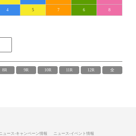
4
5
7
6
8
8R
9R
10R
11R
12R
全
ニュース-キャンペーン情報
ニュース-イベント情報