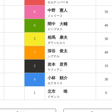
セルナンバー８
中野 憲人
8
50
ジェリー２
間中 大輔
6
40
ドープネス
相馬 康夫
5
30
ダウンヒル１
深谷 俊太
7
40
シグナル
岩本 君男
2
10
ラフィアン
小林 頼介
4
30
ホクサイ５
北市 唯
1
0
ドサンコ