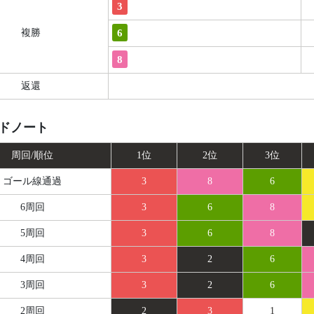
3
6
複勝
8
返還
ドノート
周回/順位
1位
2位
3位
ゴール線
通過
3
8
6
6周回
3
6
8
5周回
3
6
8
4周回
3
2
6
3周回
3
2
6
2周回
2
3
1