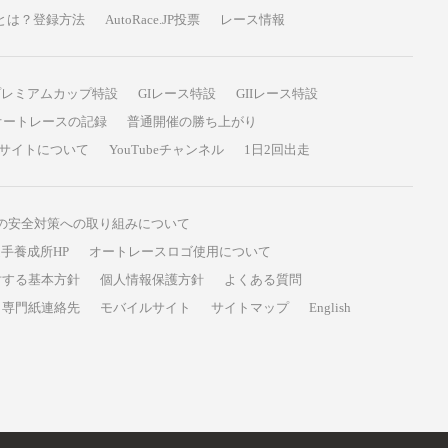
P投票とは？登録方法
AutoRace.JP投票
レース情報
プレミアムカップ特設
GIレース特設
GIIレース特設
オートレースの記録
普通開催の勝ち上がり
サイトについて
YouTubeチャンネル
1日2回出走
の安全対策への取り組みについて
手養成所HP
オートレースロゴ使用について
対する基本方針
個人情報保護方針
よくある質問
専門紙連絡先
モバイルサイト
サイトマップ
English