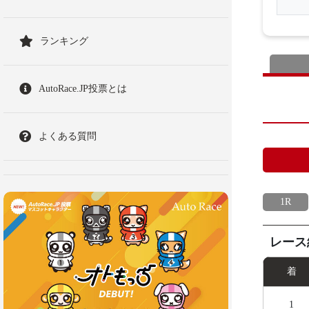
ランキング
AutoRace.JP投票とは
よくある質問
1R
レース
着
1