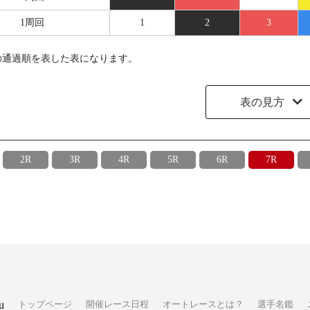
1周回
1
2
3
の通過順を表した表になります。
表の見方
2R
3R
4R
5R
6R
7R
u
トップページ
開催レース日程
オートレースとは？
選手名鑑