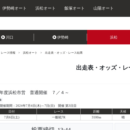
伊勢崎オート
浜松オート
飯塚オート
山陽オート
川口
伊勢崎
浜松
レース情報
浜松オート
出走表・オッズ・レース結果
出走表・オッズ・レ
年度浜松市営 普通開催 ７／４～
松
開催期間：2024年7月4日(木)～7日(日) 開催 第3日目
日付
レース
距離
天候
7月6日(土)
一般戦7R
3100m
晴
投票締切
13:44