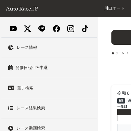
川口オート
レース情報
ホーム
開催日程･TV中継
選手検索
令和６
普通
浜
一般戦
レース結果検索
レース動画検索