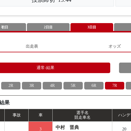
初日
2日目
3日目
出走表
オッズ
通常-結果
2R
3R
4R
5R
6R
7R
結果
選手名
事
故
車
ハンデ
競走車名
中村 晋典
3
20