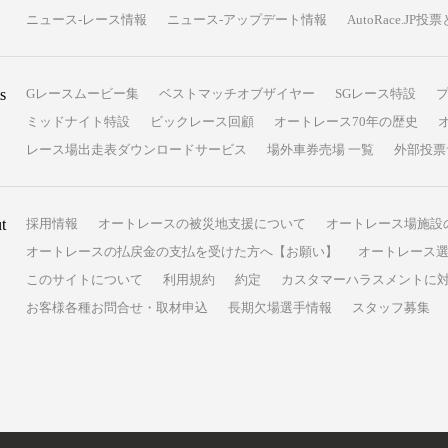
ニュース-レース情報
ニュース-アップデート情報
AutoRace.J
s
Gレースムービー集
ベストマッチオブザイヤー
SGレース特設
ミッドナイト特設
ビックレース回顧
オートレース70年の歴史
レース場出走表ダウンロードサービス
場外車券売場 一覧
外部投票
t
採用情報
オートレースの被災地支援について
オートレース場施設
オートレースの払戻金の支払を受けた方へ【お願い】
オートレース選
このサイトについて
利用規約
約定
カスタマーハラスメントに
お客様各種お問合せ・取材申込
長期欠場選手情報
スタッフ募集