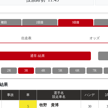
初日
2日目
3日目
出走表
オッズ
通常-結果
2R
3R
4R
5R
6R
7R
結果
選手名
事
故
車
ハンデ
競走車名
牧野 貴博
5
30
3