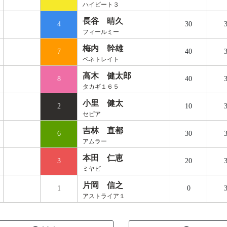
ハイビート３
長谷 晴久
4
30
3
フィールミー
梅内 幹雄
7
40
3
ペネトレイト
高木 健太郎
8
40
3
タカギ１６５
小里 健太
2
10
3
セピア
吉林 直都
6
30
3
アムラー
本田 仁恵
3
20
3
ミヤビ
片岡 信之
1
0
3
アストライア１