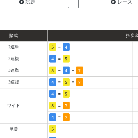
試走
レース
賭式
払戻
-
5
4
2連単
=
4
5
2連複
-
-
5
4
7
3連単
=
=
4
5
7
3連複
=
4
5
=
5
7
ワイド
=
4
7
5
単勝