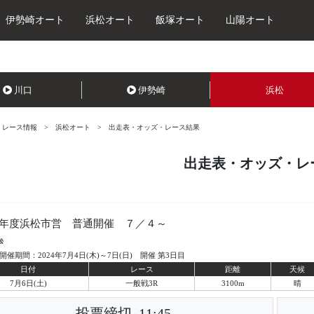
伊勢崎オート
浜松オート
飯塚オート
山陽オート
川口
伊勢崎
浜松
レース情報
浜松オート
出走表・オッズ・レース結果
出走表・オッズ・レ
年度浜松市営 普通開催 ７／４～
松
開催期間：2024年7月4日(木)～7日(日) 開催 第3日目
日付
レース
距離
天候
7月6日(土)
一般戦3R
3100m
晴
投票締切
11:45