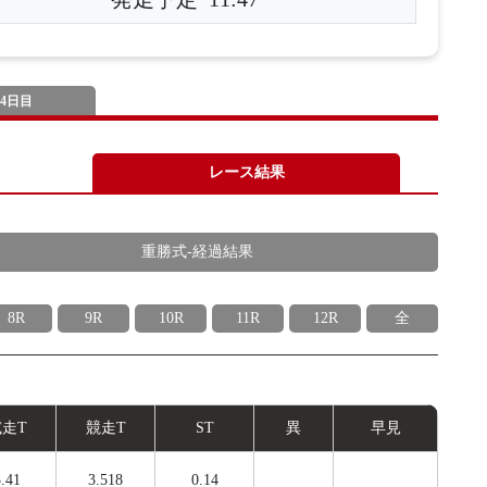
4日目
レース結果
重勝式-経過結果
8R
9R
10R
11R
12R
全
試
走
T
競
走
T
ST
異
早見
.41
3.518
0.14