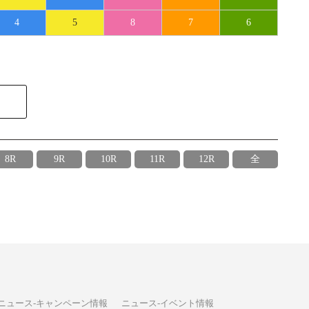
4
5
8
7
6
8R
9R
10R
11R
12R
全
ニュース-キャンペーン情報
ニュース-イベント情報