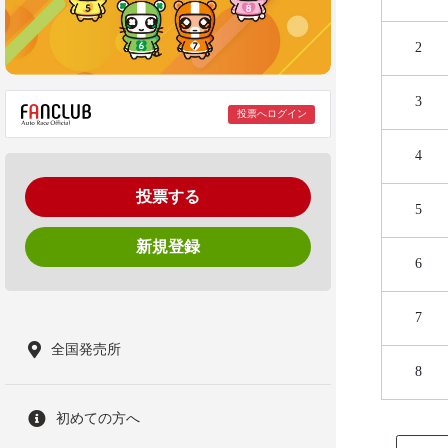
2
3
投票へログイン
4
投票する
5
新規登録
6
7
全国発売所
8
初めての方へ