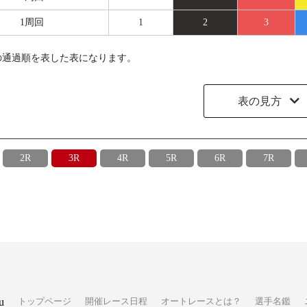
1周回
1
2
3
の通過順を表した表になります。
表の見方
2R
3R
4R
5R
6R
7R
u
トップページ
開催レース日程
オートレースとは？
選手名鑑