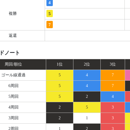
4
5
複勝
7
返還
ドノート
周回/順位
1位
2位
3位
ゴール線
通過
5
4
7
6周回
5
4
7
5周回
5
2
4
4周回
2
5
3
3周回
2
1
3
2周回
1
2
3