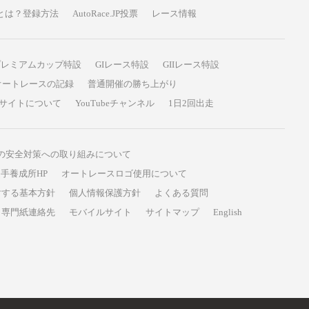
P投票とは？登録方法
AutoRace.JP投票
レース情報
プレミアムカップ特設
GIレース特設
GIIレース特設
オートレースの記録
普通開催の勝ち上がり
サイトについて
YouTubeチャンネル
1日2回出走
の安全対策への取り組みについて
手養成所HP
オートレースロゴ使用について
対する基本方針
個人情報保護方針
よくある質問
専門紙連絡先
モバイルサイト
サイトマップ
English