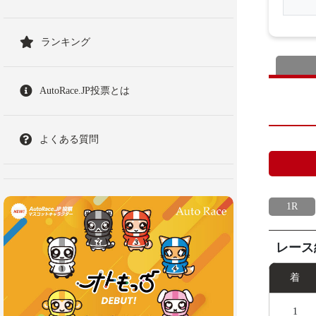
ランキング
AutoRace.JP投票とは
よくある質問
1R
レース
着
1