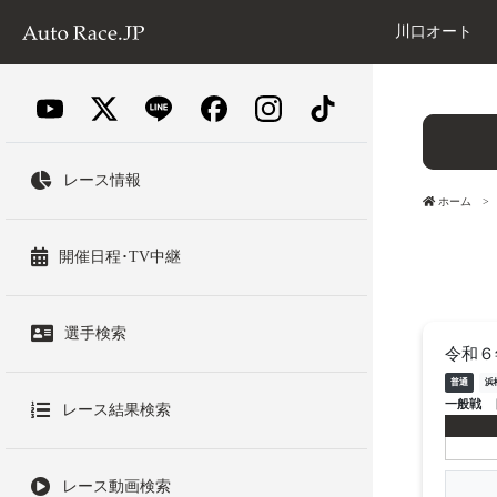
川口オート
レース情報
ホーム
開催日程･TV中継
選手検索
令和６
普通
浜
一般戦
レース結果検索
レース動画検索