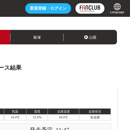
新規登録・
ログイン
飯塚
山陽
ース結果
気温
湿度
走路温度
走路状況
34.0℃
53.0%
58.0℃
良走路
発走予定
11:47