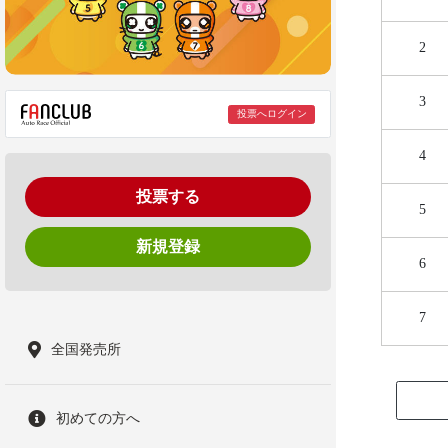
2
3
投票へログイン
4
投票する
5
新規登録
6
7
全国発売所
初めての方へ