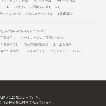
プレミアムカップ特設
GIレース特設
GIIレース特設
オートレースの記録
普通開催の勝ち上がり
サイトについて
YouTubeチャンネル
1日2回出走
の安全対策への取り組みについて
手養成所HP
オートレースロゴ使用について
対する基本方針
個人情報保護方針
よくある質問
専門紙連絡先
モバイルサイト
サイトマップ
English
A
の購入は20歳になってから。
や社会福祉等に役立てられています。