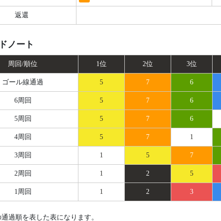
返還
ドノート
周回/順位
1位
2位
3位
ゴール線
通過
5
7
6
6周回
5
7
6
5周回
5
7
6
4周回
5
7
1
3周回
1
5
7
2周回
1
2
5
1周回
1
2
3
の通過順を表した表になります。