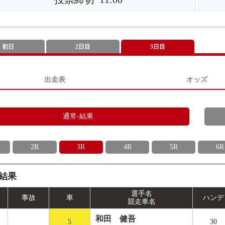
初日
2日目
3日目
出走表
オッズ
通常-結果
2R
3R
4R
5R
6R
結果
選手名
事
故
車
ハンデ
競走車名
和田 健吾
5
30