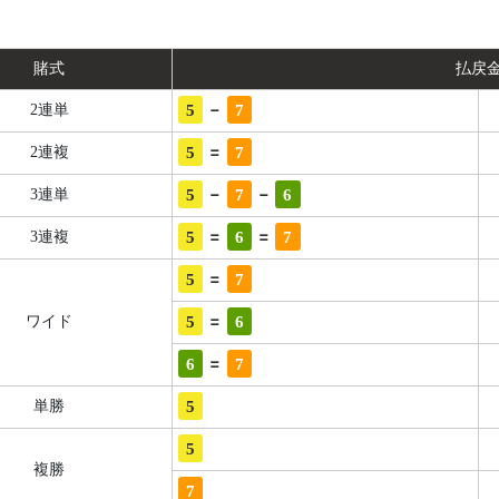
賭式
払戻
-
5
7
2連単
=
5
7
2連複
-
-
5
7
6
3連単
=
=
5
6
7
3連複
=
5
7
=
5
6
ワイド
=
6
7
5
単勝
5
複勝
7