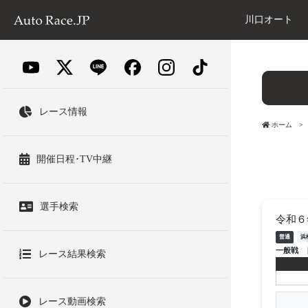
川口オート
レース情報
ホーム
開催日程･TV中継
選手検索
令和６
普通
浜
一般戦
レース結果検索
レース動画検索