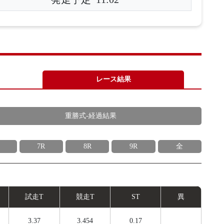
レース結果
重勝式-経過結果
7R
8R
9R
全
試
走
T
競
走
T
ST
異
3.37
3.454
0.17