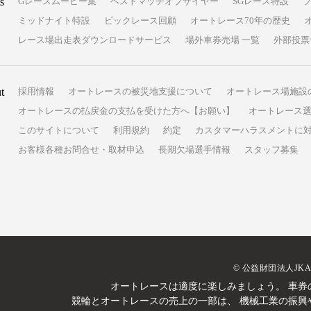
s
Gレースムービー集
ベストマッチオブザイヤー
SGレース特設
ミッドナイト特設
ビックレース回顧
オートレース70年の歴史
レース場出走表ダウンロードサービス
場外車券売場 一覧
外部投票
t
採用情報
オートレースの被災地支援について
オートレース場施設
オートレースの払戻金の支払を受けた方へ【お願い】
オートレース選
このサイトについて
利用規約
約定
カスタマーハラスメントに
お客様各種お問合せ・取材申込
長期欠場選手情報
スタッフ募集
© 公益財団法人JK
オートレースは適度に楽しみましょう。
車券
競輪とオートレースの売上の一部は、
機械工業の振興