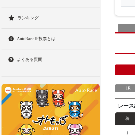
ランキング
AutoRace.JP投票とは
よくある質問
1R
レース
着
1