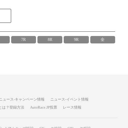
7R
8R
9R
全
ニュース-キャンペーン情報
ニュース-イベント情報
P投票とは？登録方法
AutoRace.JP投票
レース情報