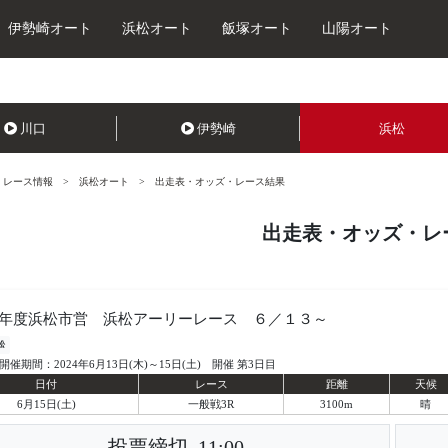
伊勢崎オート
浜松オート
飯塚オート
山陽オート
川口
伊勢崎
浜松
レース情報
浜松オート
出走表・オッズ・レース結果
出走表・オッズ・レ
年度浜松市営 浜松アーリーレース ６／１３～
松
開催期間：2024年6月13日(木)～15日(土) 開催 第3日目
日付
レース
距離
天候
6月15日(土)
一般戦3R
3100m
晴
投票締切
11:00