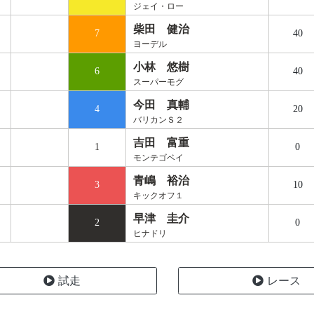
ジェイ・ロー
柴田 健治
7
40
ヨーデル
小林 悠樹
6
40
スーパーモグ
今田 真輔
4
20
バリカンＳ２
吉田 富重
1
0
モンテゴベイ
青嶋 裕治
3
10
キックオフ１
早津 圭介
2
0
ヒナドリ
試走
レース