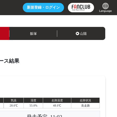
新規登録・
ログイン
飯塚
山陽
ース結果
気温
湿度
走路温度
走路状況
28.0℃
55.0%
48.0℃
良走路
発走予定
11:02