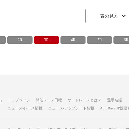
表の見方
2R
3R
4R
5R
6R
u
トップページ
開催レース日程
オートレースとは？
選手名鑑
ニュース-レース情報
ニュース-アップデート情報
AutoRace.J