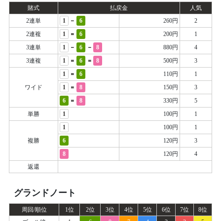
賭式
払戻金
人気
-
2連単
1
6
260円
2
=
2連複
1
6
200円
1
-
-
3連単
1
6
8
880円
4
=
=
3連複
1
6
8
500円
3
=
1
6
110円
1
=
ワイド
1
8
150円
3
=
6
8
330円
5
単勝
1
100円
1
1
100円
1
複勝
6
120円
3
8
120円
4
返還
グランドノート
周回/順位
1位
2位
3位
4位
5位
6位
7位
8位