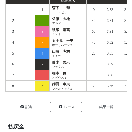
競走車名
森下 輝
1
1
0
3.33
3.40
ＬＥ・セラ
佐藤 大地
2
6
40
3.31
3.38
エルデ
牧瀬 嘉葵
3
8
50
3.31
3.38
ミント
五十嵐 一夫
4
7
40
3.32
3.39
ボーリバージュ
山脇 孝志
5
4
20
3.35
3.43
ドアラ
鈴木 啓示
6
2
10
3.39
3.45
マックス
橋本 優一
7
3
10
3.38
3.45
メビウス１
押田 幸夫
8
5
30
3.36
3.46
フォルトゥナ２
試走
レース
結果一覧
払戻金