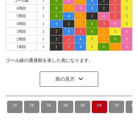
ゴール線
1
6
8
7
4
2
3
5
6周回
1
6
7
8
4
2
3
5
5周回
1
6
4
7
2
8
3
5
4周回
1
4
2
7
6
3
8
5
3周回
1
2
4
3
6
7
5
8
2周回
1
2
3
4
5
7
6
8
1周回
1
2
3
4
5
6
7
8
ゴール線の通過順を表した表になります。
表の見方
1R
2R
3R
4R
5R
6R
7R
8R