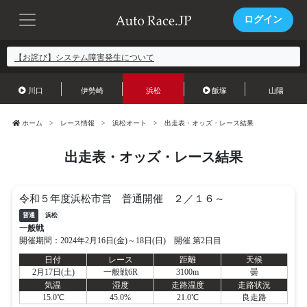
ログイン
【お詫び】システム障害発生について
川口
伊勢崎
浜松
飯塚
山陽
ホーム
レース情報
浜松オート
出走表・オッズ・レース結果
出走表・オッズ・レース結果
令和５年度浜松市営 普通開催 ２／１６～
普通
浜松
一般戦
開催期間：2024年2月16日(金)～18日(日) 開催 第2日目
日付
レース
距離
天候
2月17日(土)
一般戦6R
3100m
曇
気温
湿度
走路温度
走路状況
15.0℃
45.0%
21.0℃
良走路