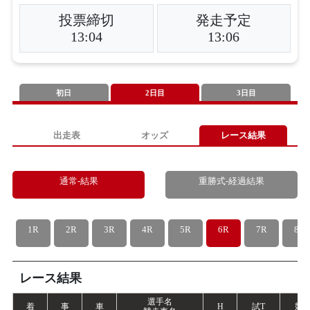
投票締切
発走予定
13:04
13:06
初日
2日目
3日目
出走表
オッズ
レース結果
通常-結果
重勝式-経過結果
1R
2R
3R
4R
5R
6R
7R
8R
レース結果
選手名
着
事
車
H
試
T
競
T