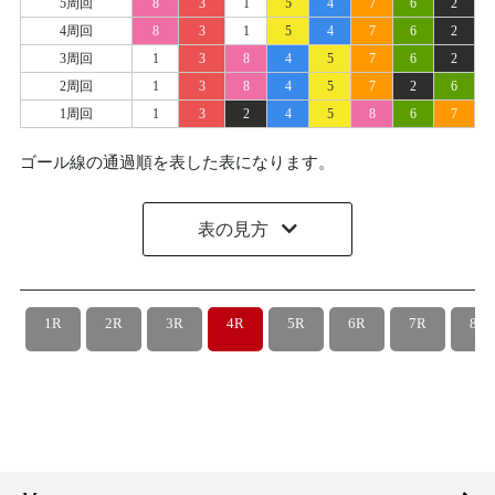
5周回
8
3
1
5
4
7
6
2
4周回
8
3
1
5
4
7
6
2
3周回
1
3
8
4
5
7
6
2
2周回
1
3
8
4
5
7
2
6
1周回
1
3
2
4
5
8
6
7
ゴール線の通過順を表した表になります。
表の見方
1R
2R
3R
4R
5R
6R
7R
8R