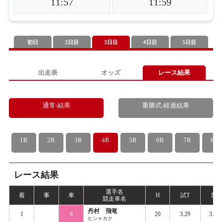
11:57
11:59
初日
2日目
3日目
4日目
5日目
出走表
オッズ
レース結果
通常-結果
重勝式-経過結果
1R
2R
3R
4R
5R
6R
7R
8R
レース結果
選手名
着
事
車
H
試
T
競
T
競走車名
丹村 飛竜
1
8
20
3.29
3.37
ヒシャカク