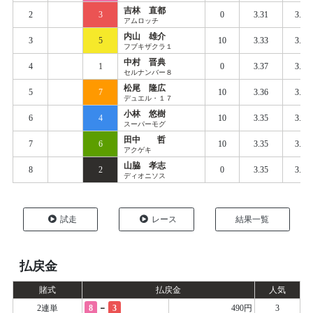
吉林 直都
2
3
0
3.31
3.40
アムロッチ
内山 雄介
3
5
10
3.33
3.41
フブキザクラ１
中村 晋典
4
1
0
3.37
3.42
セルナンバー８
松尾 隆広
5
7
10
3.36
3.42
デュエル・１７
小林 悠樹
6
4
10
3.35
3.43
スーパーモグ
田中 哲
7
6
10
3.35
3.43
アクゲキ
山脇 孝志
8
2
0
3.35
3.47
ディオニソス
試走
レース
結果一覧
払戻金
賭式
払戻金
人気
-
2連単
8
3
490円
3