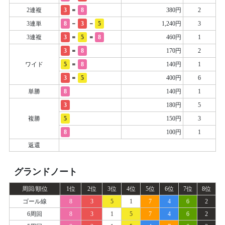
=
2連複
3
8
380円
2
-
-
3連単
8
3
5
1,240円
3
=
=
3連複
3
5
8
460円
1
=
3
8
170円
2
=
ワイド
5
8
140円
1
=
3
5
400円
6
単勝
8
140円
1
3
180円
5
複勝
5
150円
3
8
100円
1
返還
グランドノート
周回/順位
1位
2位
3位
4位
5位
6位
7位
8位
ゴール線
8
3
5
1
7
4
6
2
6周回
8
3
1
5
7
4
6
2