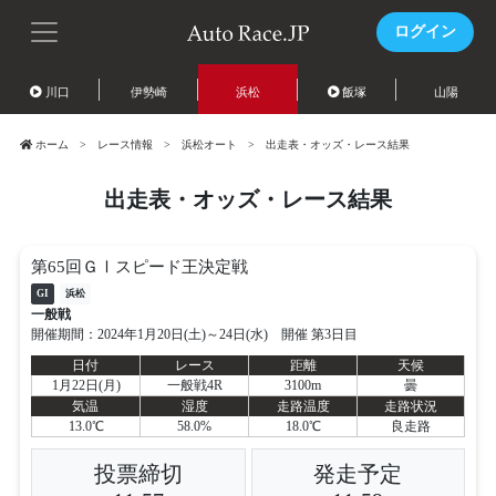
ログイン
川口
伊勢崎
浜松
飯塚
山陽
ホーム
レース情報
浜松オート
出走表・オッズ・レース結果
出走表・オッズ・レース結果
第65回ＧⅠスピード王決定戦
GI
浜松
一般戦
開催期間：2024年1月20日(土)～24日(水) 開催 第3日目
日付
レース
距離
天候
1月22日(月)
一般戦4R
3100m
曇
気温
湿度
走路温度
走路状況
13.0℃
58.0%
18.0℃
良走路
投票締切
発走予定