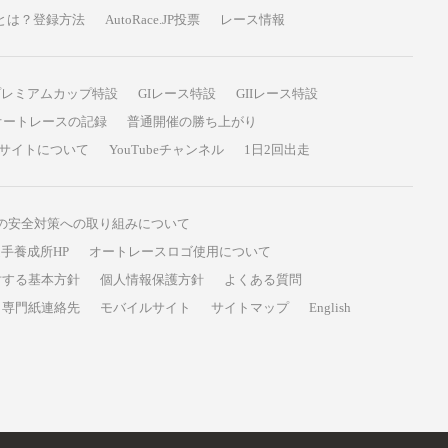
P投票とは？登録方法
AutoRace.JP投票
レース情報
プレミアムカップ特設
GIレース特設
GIIレース特設
オートレースの記録
普通開催の勝ち上がり
サイトについて
YouTubeチャンネル
1日2回出走
の安全対策への取り組みについて
手養成所HP
オートレースロゴ使用について
対する基本方針
個人情報保護方針
よくある質問
専門紙連絡先
モバイルサイト
サイトマップ
English