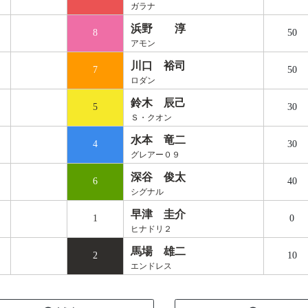
ガラナ
浜野 淳
8
50
アモン
川口 裕司
7
50
ロダン
鈴木 辰己
5
30
Ｓ・クオン
水本 竜二
4
30
グレアー０９
深谷 俊太
6
40
シグナル
早津 圭介
1
0
ヒナドリ２
馬場 雄二
2
10
エンドレス