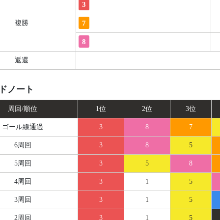
3
7
複勝
8
返還
ドノート
周回/順位
1位
2位
3位
ゴール線
通過
3
8
7
6周回
3
8
5
5周回
3
5
8
4周回
3
1
5
3周回
3
1
5
2周回
3
1
5