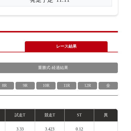
レース結果
重勝式-経過結果
8R
9R
10R
11R
12R
全
試
走
T
競
走
T
ST
異
3.33
3.423
0.12