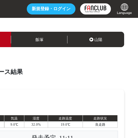
新規登録・
ログイン
飯塚
山陽
ース結果
気温
湿度
走路温度
走路状況
9.0℃
32.0%
19.0℃
良走路
発走予定
11:11