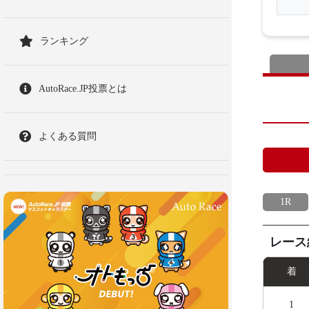
ランキング
AutoRace.JP投票とは
よくある質問
1R
レース
着
1