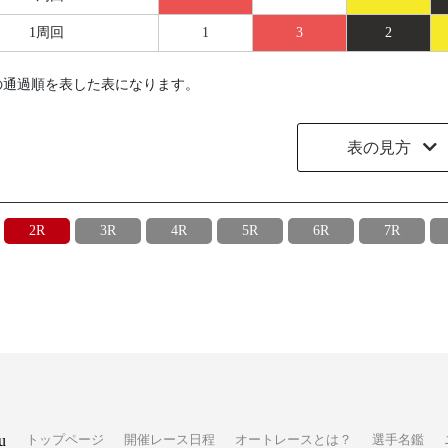
1周回
1
3
2
の通過順を表した表になります。
表の見方
2R
3R
4R
5R
6R
7R
u
トップページ
開催レース日程
オートレースとは？
選手名鑑