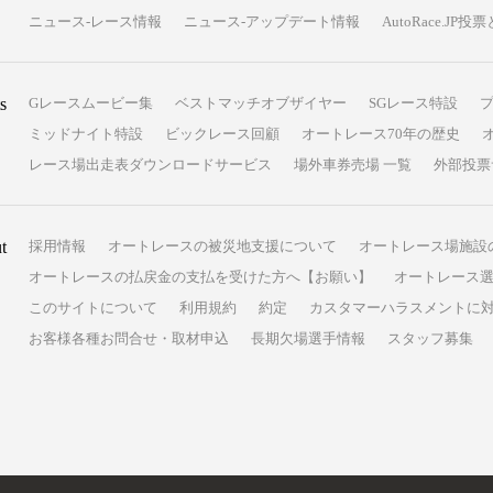
ニュース-レース情報
ニュース-アップデート情報
AutoRace.J
s
Gレースムービー集
ベストマッチオブザイヤー
SGレース特設
ミッドナイト特設
ビックレース回顧
オートレース70年の歴史
レース場出走表ダウンロードサービス
場外車券売場 一覧
外部投票
t
採用情報
オートレースの被災地支援について
オートレース場施設
オートレースの払戻金の支払を受けた方へ【お願い】
オートレース選
このサイトについて
利用規約
約定
カスタマーハラスメントに
お客様各種お問合せ・取材申込
長期欠場選手情報
スタッフ募集