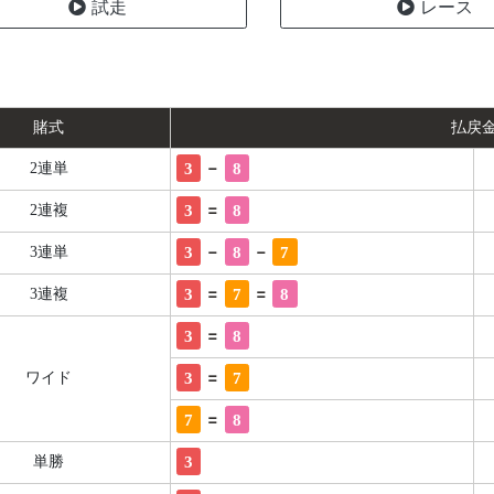
試走
レース
賭式
払戻
-
3
8
2連単
=
3
8
2連複
-
-
3
8
7
3連単
=
=
3
7
8
3連複
=
3
8
=
3
7
ワイド
=
7
8
3
単勝