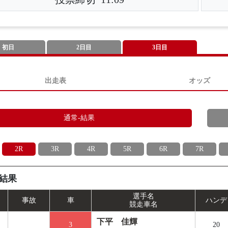
初日
2日目
3日目
出走表
オッズ
通常-結果
2R
3R
4R
5R
6R
7R
結果
選手名
事
故
車
ハンデ
競走車名
下平 佳輝
3
20