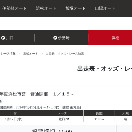
伊勢崎オート
浜松オート
飯塚オート
山陽オート
川口
伊勢崎
浜松
レース情報
浜松オート
出走表・オッズ・レース結果
出走表・オッズ・レ
年度浜松市営 普通開催 １／１５～
松
開催期間：2024年1月15日(月)～17日(水) 開催 第3日目
日付
レース
距離
天候
1月17日(水)
一般戦2R
3100m
晴
投票締切
11:09