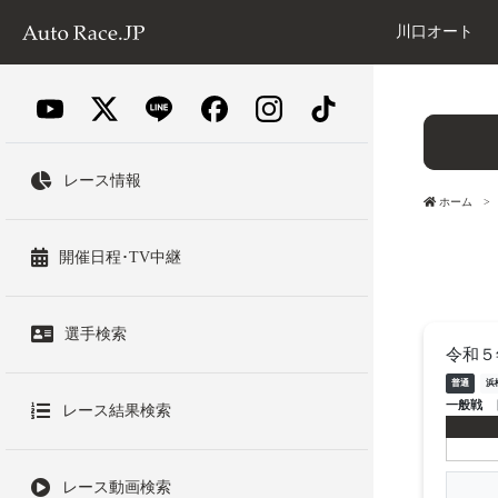
川口オート
レース情報
ホーム
開催日程･TV中継
選手検索
令和５
普通
浜
一般戦
レース結果検索
レース動画検索