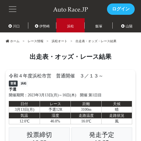
ログイン
川口
伊勢崎
浜松
飯塚
山陽
ホーム
レース情報
浜松オート
出走表・オッズ・レース結果
出走表・オッズ・レース結果
令和４年度浜松市営 普通開催 ３／１３～
普通
浜松
予選
開催期間：2023年3月13日(月)～16日(木) 開催 第1日目
日付
レース
距離
天候
3月13日(月)
予選12R
3100m
晴
気温
湿度
走路温度
走路状況
12.0℃
46.0%
16.0℃
風
投票締切
発走予定