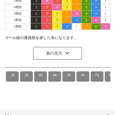
5周回
2
8
3
5
7
6
4
1
4周回
2
3
8
5
7
6
4
1
3周回
2
3
5
7
8
6
4
1
2周回
2
3
5
7
4
6
8
1
1周回
2
3
5
4
1
7
6
8
ゴール線の通過順を表した表になります。
表の見方
1R
2R
3R
4R
5R
6R
7R
8R