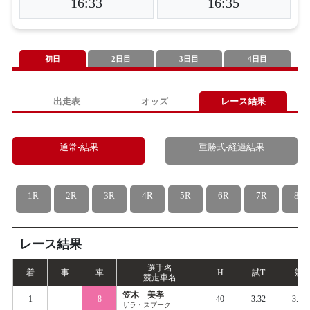
16:33
16:35
初日
2日目
3日目
4日目
出走表
オッズ
レース結果
通常-結果
重勝式-経過結果
1R
2R
3R
4R
5R
6R
7R
8R
レース結果
選手名
着
事
車
H
試
T
競
T
競走車名
笠木 美孝
1
8
40
3.32
3.41
ザラ・スプーク