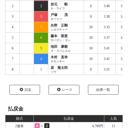
岩元 毅
2
2
0
3.46
3.47
Ｄ・ライフ
戸塚 茂
3
3
0
3.38
3.47
オーリァ
矢野 正剛
4
7
20
3.35
3.45
シロマティー
藤本 梨恵
5
6
20
3.37
3.47
サバズシ・ヨン
池田 康範
6
5
10
3.41
3.48
Ａ・スパニエル
木村 直幸
7
4
10
3.41
3.48
Ｓモンキー
原 菊太郎
8
1
0
3.51
3.55
ソウ
試走
レース
結果一覧
払戻金
賭式
払戻金
人気
-
2連単
8
2
4,780円
11