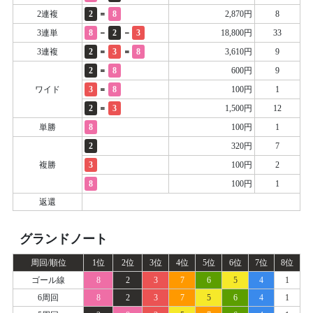
=
2連複
2
8
2,870円
8
-
-
3連単
8
2
3
18,800円
33
=
=
3連複
2
3
8
3,610円
9
=
2
8
600円
9
=
ワイド
3
8
100円
1
=
2
3
1,500円
12
単勝
8
100円
1
2
320円
7
複勝
3
100円
2
8
100円
1
返還
グランドノート
周回/順位
1位
2位
3位
4位
5位
6位
7位
8位
ゴール線
8
2
3
7
6
5
4
1
6周回
8
2
3
7
5
6
4
1