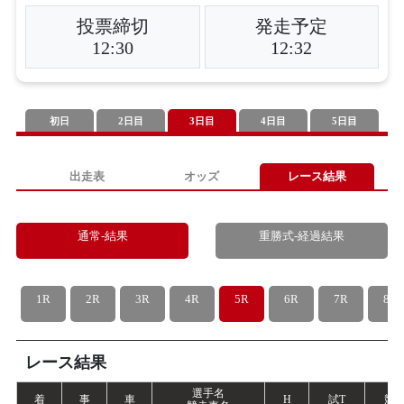
投票締切
発走予定
12:30
12:32
初日
2日目
3日目
4日目
5日目
出走表
オッズ
レース結果
通常-結果
重勝式-経過結果
1R
2R
3R
4R
5R
6R
7R
8R
レース結果
選手名
着
事
車
H
試
T
競
T