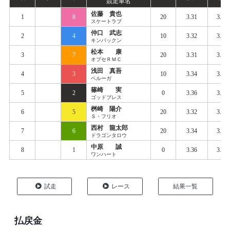
競走車名
佐藤 貴也
1
8
20
3.31
3.39
スケートラブ
仲口 武志
2
4
10
3.32
3.40
キンパックン
松本 康
3
7
20
3.31
3.39
オブセＲＭＣ
浅田 真吾
4
3
10
3.34
3.41
ベルーガ
篠崎 実
5
2
0
3.36
3.43
ゴッドブレス
桝崎 陽介
6
5
20
3.32
3.42
Ｓ・フリオ
西村 龍太郎
7
6
20
3.34
3.42
ドラゴンタロウ
中原 誠
8
1
0
3.36
3.47
ワンハート
試走
レース
結果一覧
払戻金