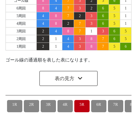
ゴール線
8
4
7
3
2
5
6
1
6周回
8
4
7
3
2
6
5
1
5周回
4
8
7
2
3
6
5
1
4周回
4
8
2
7
3
6
5
1
3周回
2
4
8
7
1
3
6
5
2周回
2
1
4
3
8
7
6
5
1周回
2
1
4
3
8
7
5
6
ゴール線の通過順を表した表になります。
表の見方
1R
2R
3R
4R
5R
6R
7R
8R