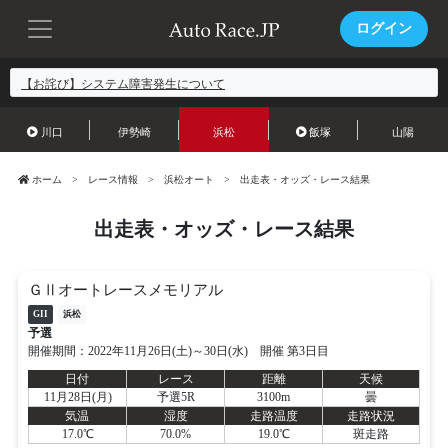
ログイン
【お詫び】システム障害発生について
川口
伊勢崎
浜松
飯塚
山陽
ホーム
レース情報
浜松オート
出走表・オッズ・レース結果
出走表・オッズ・レース結果
ＧⅡオートレースメモリアル
GII
浜松
予選
開催期間：2022年11月26日(土)～30日(水) 開催 第3日目
日付
レース
距離
天候
11月28日(月)
予選5R
3100m
曇
気温
湿度
走路温度
走路状況
17.0℃
70.0%
19.0℃
斑走路