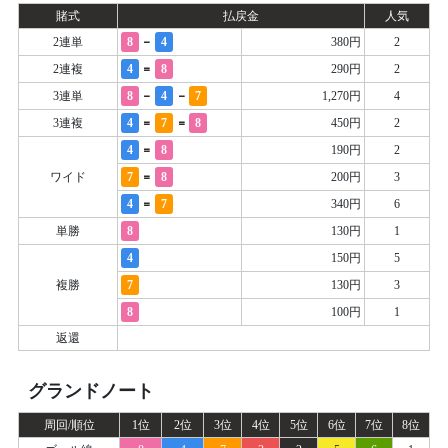
賭式
払戻金
人気
-
2連単
8
4
380円
2
=
2連複
4
8
290円
2
-
-
3連単
8
4
7
1,270円
4
=
=
3連複
4
7
8
450円
2
=
4
8
190円
2
=
ワイド
7
8
200円
3
=
4
7
340円
6
単勝
8
130円
1
4
150円
5
複勝
7
130円
3
8
100円
1
返還
グランドノート
周回/順位
1位
2位
3位
4位
5位
6位
7位
8位