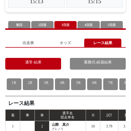
15:13
15:15
初日
2日目
3日目
4日目
5日目
出走表
オッズ
レース結果
通常-結果
重勝式-経過結果
1R
2R
3R
4R
5R
6R
7R
8R
レース結果
選手名
着
事
車
H
試
T
競
T
競走車名
山際 真介
1
2
10
3.79
3.85
グレノリ