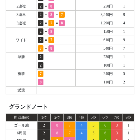
=
2連複
2
8
250円
1
-
-
3連単
2
8
7
3,540円
9
=
=
3連複
2
7
8
1,290円
4
=
2
8
150円
1
=
ワイド
2
7
610円
9
=
7
8
540円
7
単勝
2
230円
1
2
100円
1
複勝
7
240円
5
8
110円
2
返還
グランドノート
周回/順位
1位
2位
3位
4位
5位
6位
7位
8位
ゴール線
2
8
7
4
5
6
3
1
6周回
2
8
7
4
5
6
3
1