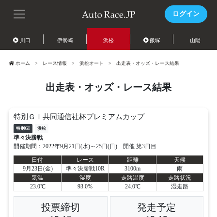
ログイン
川口
伊勢崎
浜松
飯塚
山陽
ホーム
レース情報
浜松オート
出走表・オッズ・レース結果
出走表・オッズ・レース結果
特別ＧⅠ共同通信社杯プレミアムカップ
特別GI
浜松
準々決勝戦
開催期間：2022年9月21日(水)～25日(日) 開催 第3日目
日付
レース
距離
天候
9月23日(金)
準々決勝戦10R
3100m
雨
気温
湿度
走路温度
走路状況
23.0℃
93.0%
24.0℃
湿走路
投票締切
発走予定