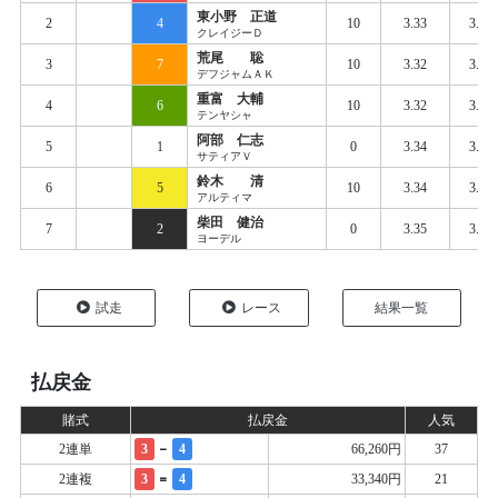
東小野 正道
2
4
10
3.33
3.73
クレイジーＤ
荒尾 聡
3
7
10
3.32
3.76
デフジャムＡＫ
重富 大輔
4
6
10
3.32
3.77
テンヤシャ
阿部 仁志
5
1
0
3.34
3.79
サティアＶ
鈴木 清
6
5
10
3.34
3.85
アルティマ
柴田 健治
7
2
0
3.35
3.89
ヨーデル
試走
レース
結果一覧
払戻金
賭式
払戻金
人気
-
2連単
3
4
66,260円
37
=
2連複
3
4
33,340円
21