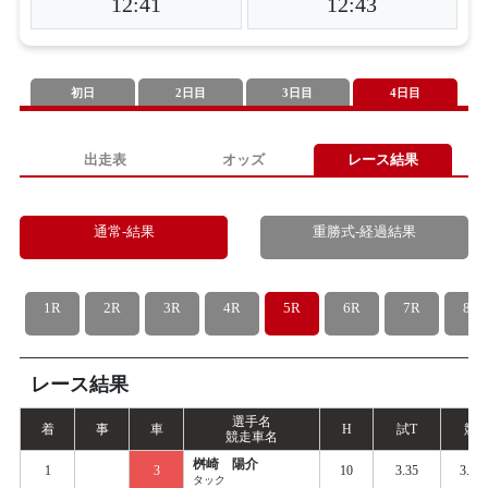
12:41
12:43
初日
2日目
3日目
4日目
出走表
オッズ
レース結果
通常-結果
重勝式-経過結果
1R
2R
3R
4R
5R
6R
7R
8R
レース結果
選手名
着
事
車
H
試
T
競
T
競走車名
桝崎 陽介
1
3
10
3.35
3.73
タック