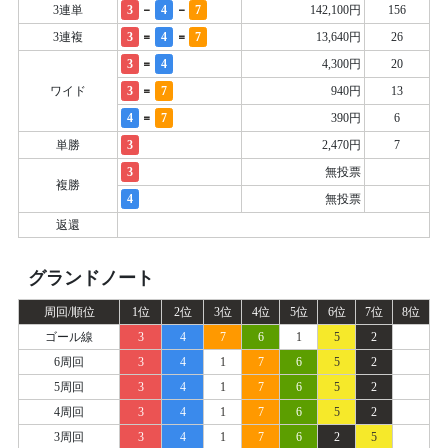
-
-
3連単
3
4
7
142,100円
156
=
=
3連複
3
4
7
13,640円
26
=
3
4
4,300円
20
=
ワイド
3
7
940円
13
=
4
7
390円
6
単勝
3
2,470円
7
3
無投票
複勝
4
無投票
返還
グランドノート
周回/順位
1位
2位
3位
4位
5位
6位
7位
8位
ゴール線
3
4
7
6
1
5
2
6周回
3
4
1
7
6
5
2
5周回
3
4
1
7
6
5
2
4周回
3
4
1
7
6
5
2
3周回
3
4
1
7
6
2
5