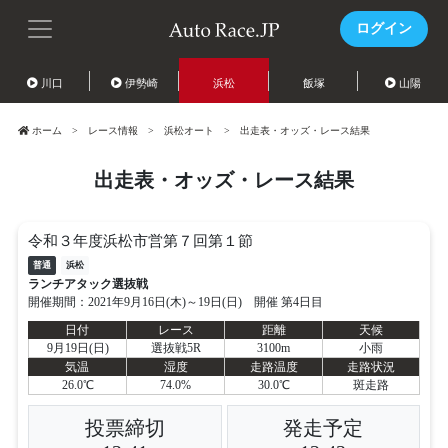
ログイン
川口
伊勢崎
浜松
飯塚
山陽
ホーム
レース情報
浜松オート
出走表・オッズ・レース結果
出走表・オッズ・レース結果
令和３年度浜松市営第７回第１節
普通
浜松
ランチアタック選抜戦
開催期間：2021年9月16日(木)～19日(日) 開催 第4日目
日付
レース
距離
天候
9月19日(日)
選抜戦5R
3100m
小雨
気温
湿度
走路温度
走路状況
26.0℃
74.0%
30.0℃
斑走路
投票締切
発走予定