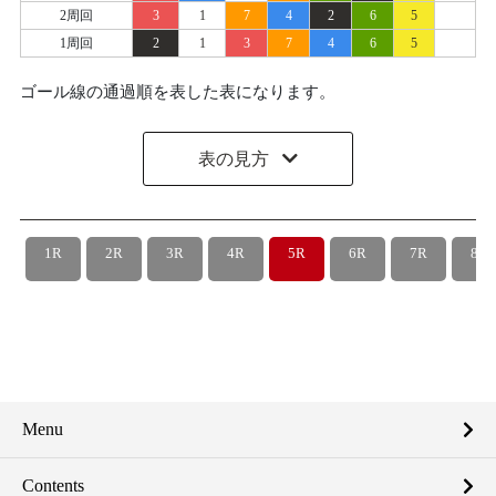
2周回
3
1
7
4
2
6
5
1周回
2
1
3
7
4
6
5
ゴール線の通過順を表した表になります。
表の見方
1R
2R
3R
4R
5R
6R
7R
8R
Menu
Contents