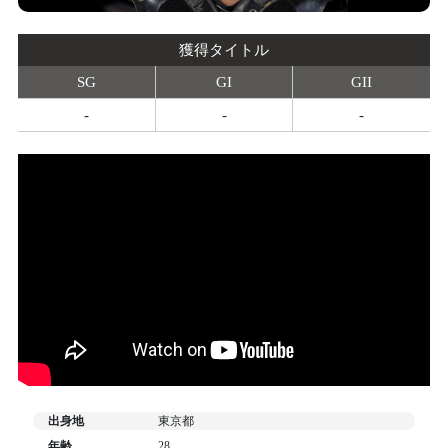
獲得タイトル
SG
GI
GII
-
-
-
出身地
東京都
年齢
28