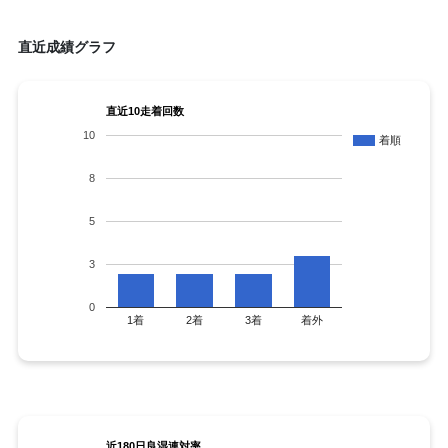
直近成績グラフ
直近10走着回数
10
着順
8
5
3
0
1着
2着
3着
着外
近180日良湿連対率