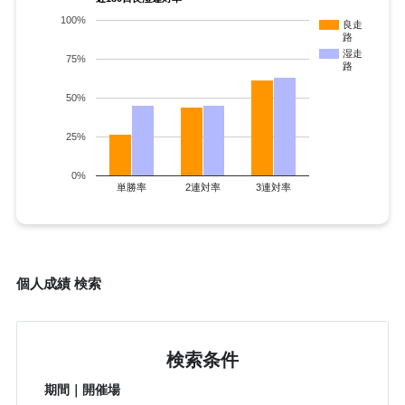
100%
良走
路
湿走
75%
路
50%
25%
0%
単勝率
2連対率
3連対率
個人成績 検索
検索条件
期間｜開催場