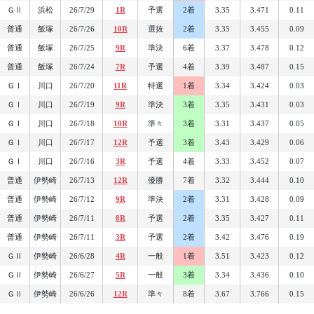
ＧⅡ
浜松
26/7/29
1R
予選
2着
3.35
3.471
0.11
普通
飯塚
26/7/26
10R
選抜
2着
3.35
3.455
0.09
普通
飯塚
26/7/25
9R
準決
6着
3.37
3.478
0.12
普通
飯塚
26/7/24
7R
予選
4着
3.39
3.487
0.15
ＧⅠ
川口
26/7/20
11R
特選
1着
3.34
3.424
0.03
ＧⅠ
川口
26/7/19
9R
準決
3着
3.35
3.431
0.03
ＧⅠ
川口
26/7/18
10R
準々
3着
3.31
3.437
0.05
ＧⅠ
川口
26/7/17
12R
予選
3着
3.43
3.429
0.06
ＧⅠ
川口
26/7/16
3R
予選
4着
3.33
3.452
0.07
普通
伊勢崎
26/7/13
12R
優勝
7着
3.32
3.444
0.10
普通
伊勢崎
26/7/12
9R
準決
2着
3.31
3.428
0.09
普通
伊勢崎
26/7/11
8R
予選
2着
3.35
3.427
0.11
普通
伊勢崎
26/7/11
3R
予選
2着
3.42
3.476
0.19
ＧⅡ
伊勢崎
26/6/28
4R
一般
1着
3.51
3.423
0.12
ＧⅡ
伊勢崎
26/6/27
5R
一般
3着
3.34
3.436
0.10
ＧⅡ
伊勢崎
26/6/26
12R
準々
8着
3.67
3.766
0.15