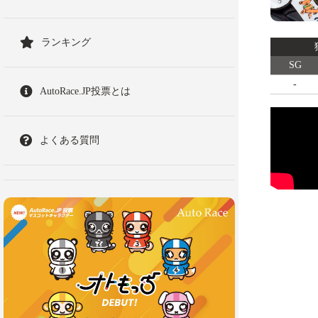
ランキング
SG
-
AutoRace.JP投票とは
よくある質問