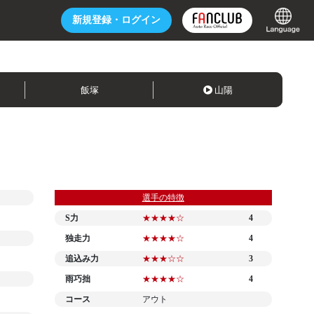
新規登録・
ログイン
飯塚
山陽
選手の特徴
S力
★★★★☆
4
独走力
★★★★☆
4
追込み力
★★★☆☆
3
雨巧拙
★★★★☆
4
コース
アウト