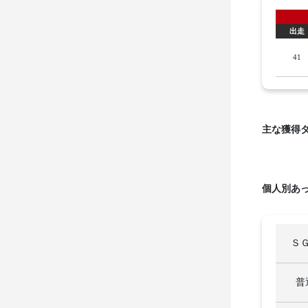
出走
41
主な獲得
個人別あ
Ｓ
普