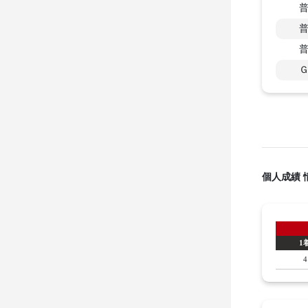
個人成績 
1
4