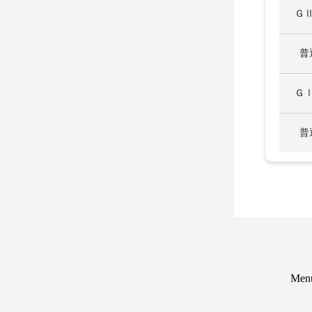
Ｇ
普
Ｇ
普
Men