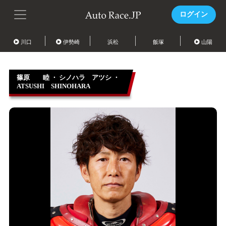
ログイン
川口
伊勢崎
浜松
飯塚
山陽
篠原 睦 ・ シノハラ アツシ ・
ATSUSHI SHINOHARA