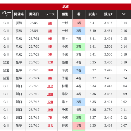
成績
グレー
開催場
開催日
レース
種別
着
試走T
競走T
ST
ド
ＧⅡ
浜松
26/8/2
8R
一般
1着
3.41
3.497
0.14
ＧⅡ
浜松
26/8/1
8R
一般
2着
3.40
3.481
0.16
ＧⅡ
浜松
26/7/31
9R
準々
7着
3.41
3.494
0.15
ＧⅡ
浜松
26/7/30
8R
予選
3着
3.41
3.506
0.14
ＧⅡ
浜松
26/7/29
5R
予選
5着
3.41
3.500
0.18
普通
飯塚
26/7/26
12R
優勝
4着
3.35
3.450
0.10
普通
飯塚
26/7/25
10R
準決
2着
3.37
3.447
0.15
普通
飯塚
26/7/24
8R
予選
4着
3.37
3.465
0.24
ＧⅠ
川口
26/7/20
11R
特選
4着
3.34
3.447
0.04
ＧⅠ
川口
26/7/19
10R
準決
4着
3.36
3.457
0.09
ＧⅠ
川口
26/7/18
12R
準々
2着
3.35
3.424
0.02
ＧⅠ
川口
26/7/17
10R
予選
4着
3.36
3.750
0.11
ＧⅠ
川口
26/7/16
7R
予選
3着
3.37
3.449
0.12
ＧⅡ
飯塚
26/7/10
11R
特選
1着
3.35
3.434
0.07