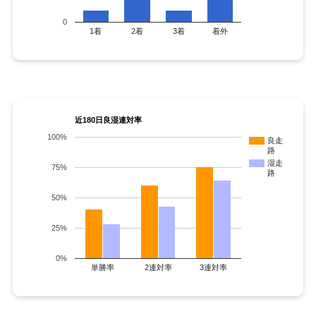
0
1着
2着
3着
着外
近180日良湿連対率
100%
良走
路
湿走
75%
路
50%
25%
0%
単勝率
2連対率
3連対率