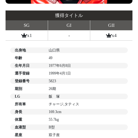
獲得タイトル
SG
GI
GII
x
1
-
x
4
出身地
山口県
年齢
49
生年月日
1977年6月8日
選手登録
1999年4月1日
登録番号
5823
期別
26期
LG
飯 塚
所有車
チャージ,タティス
身長
169.3cm
体重
55.7kg
血液型
B型
星座
双子座