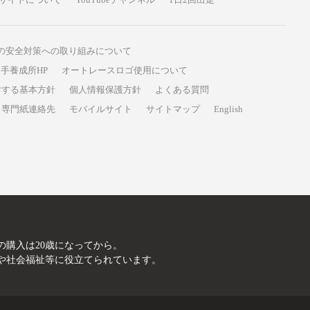
の安全対策への取り組みについて
手養成所HP
オートレースロゴ使用について
対する基本方針
個人情報保護方針
よくある質問
専門紙連絡先
モバイルサイト
サイトマップ
English
A
の購入は20歳になってから。
や社会福祉等に役立てられています。