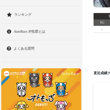
ランキング
SG
-
AutoRace.JP投票とは
よくある質問
直近成績