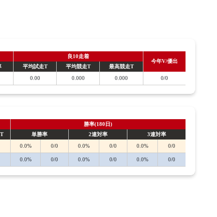
良10走着
今年V/優出
率
平均試走T
平均競走T
最高競走T
0.00
0.000
0.000
0/0
勝率(180日)
T
単勝率
2連対率
3連対率
0.0%
0/0
0.0%
0/0
0.0%
0/0
0.0%
0/0
0.0%
0/0
0.0%
0/0