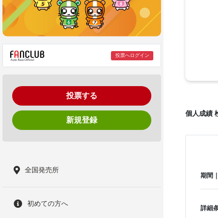
投票へログイン
投票する
個人成績 
新規登録
全国発売所
期間
初めての方へ
詳細