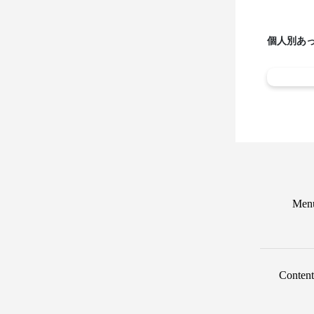
個人別あ
Men
Content