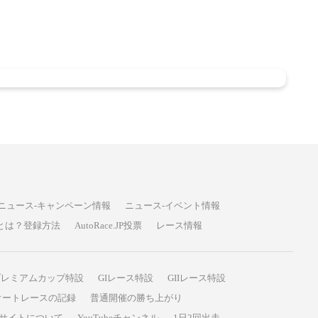
ニュース-キャンペーン情報
ニュース-イベント情報
P投票とは？登録方法
AutoRace.JP投票
レース情報
プレミアムカップ特設
GIレース特設
GIIレース特設
オートレースの記録
普通開催の勝ち上がり
サイトについて
YouTubeチャンネル
1日2回出走