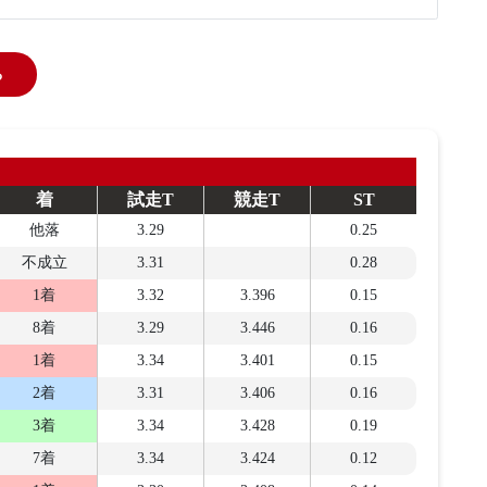
る
着
試走T
競走T
ST
他落
3.29
0.25
不成立
3.31
0.28
1着
3.32
3.396
0.15
8着
3.29
3.446
0.16
1着
3.34
3.401
0.15
2着
3.31
3.406
0.16
3着
3.34
3.428
0.19
7着
3.34
3.424
0.12