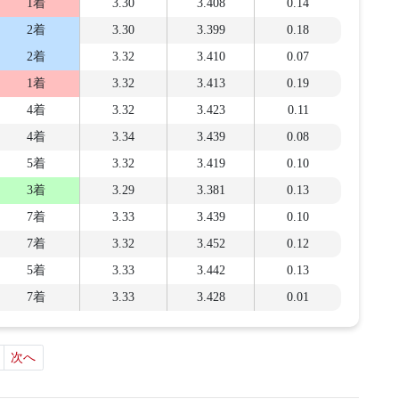
1着
3.30
3.408
0.14
2着
3.30
3.399
0.18
2着
3.32
3.410
0.07
1着
3.32
3.413
0.19
4着
3.32
3.423
0.11
4着
3.34
3.439
0.08
5着
3.32
3.419
0.10
3着
3.29
3.381
0.13
7着
3.33
3.439
0.10
7着
3.32
3.452
0.12
5着
3.33
3.442
0.13
7着
3.33
3.428
0.01
次へ