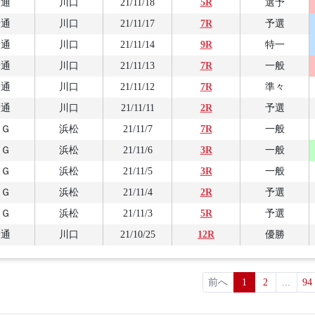
普通
川口
21/11/18
5R
選予
普通
川口
21/11/17
7R
予選
普通
川口
21/11/14
9R
特一
普通
川口
21/11/13
7R
一般
普通
川口
21/11/12
7R
準々
普通
川口
21/11/11
2R
予選
ＳＧ
浜松
21/11/7
7R
一般
ＳＧ
浜松
21/11/6
3R
一般
ＳＧ
浜松
21/11/5
3R
一般
ＳＧ
浜松
21/11/4
2R
予選
ＳＧ
浜松
21/11/3
5R
予選
普通
川口
21/10/25
12R
優勝
前へ
1
2
...
94