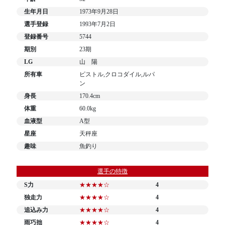
生年月日
1973年9月28日
選手登録
1993年7月2日
登録番号
5744
期別
23期
LG
山 陽
所有車
ピストル,クロコダイル,ルパ
ン
身長
170.4cm
体重
60.0kg
血液型
A型
星座
天秤座
趣味
魚釣り
選手の特徴
S力
★★★★☆
4
独走力
★★★★☆
4
追込み力
★★★★☆
4
雨巧拙
★★★★☆
4