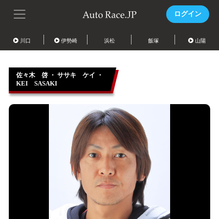
ログイン
川口
伊勢崎
浜松
飯塚
山陽
佐々木 啓 ・ ササキ ケイ ・
KEI SASAKI