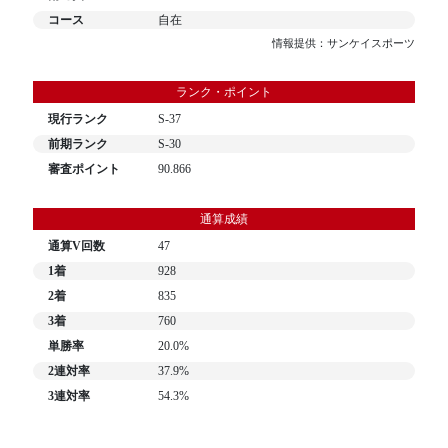
コース
自在
情報提供：サンケイスポーツ
ランク・ポイント
現行ランク
S-37
前期ランク
S-30
審査ポイント
90.866
通算成績
通算V回数
47
1着
928
2着
835
3着
760
単勝率
20.0%
2連対率
37.9%
3連対率
54.3%