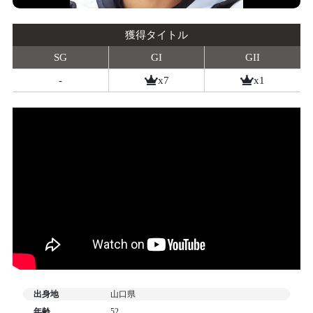
獲得タイトル
SG
GI
GII
-
x
7
x
1
出身地
山口県
年齢
52