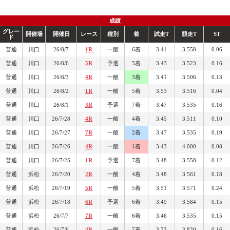
成績
グレー
開催場
開催日
レース
種別
着
試走T
競走T
ST
ド
普通
川口
26/8/7
1R
一般
6着
3.41
3.558
0.06
普通
川口
26/8/6
5R
予選
5着
3.43
3.523
0.16
普通
川口
26/8/3
4R
一般
3着
3.41
3.506
0.13
普通
川口
26/8/2
1R
一般
5着
3.53
3.516
0.04
普通
川口
26/8/1
3R
予選
7着
3.47
3.535
0.16
普通
川口
26/7/28
4R
一般
4着
3.45
3.511
0.10
普通
川口
26/7/27
7R
一般
2着
3.47
3.535
0.19
普通
川口
26/7/26
4R
一般
1着
3.43
4.000
0.08
普通
川口
26/7/25
1R
予選
7着
3.48
3.558
0.12
普通
浜松
26/7/20
2R
一般
4着
3.48
3.561
0.18
普通
浜松
26/7/19
5R
一般
5着
3.51
3.571
0.24
普通
浜松
26/7/18
6R
予選
6着
3.49
3.584
0.15
普通
浜松
26/7/7
7R
一般
6着
3.46
3.535
0.15
普通
浜松
26/7/6
4R
一般
7着
3.73
3.820
0.16