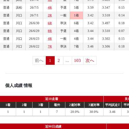
普通
浜松
26/7/5
4R
予選
5着
3.59
3.547
0.15
普通
川口
26/7/1
2R
一般
1着
3.42
3.518
0.14
普通
川口
26/6/30
6R
準決
6着
3.42
3.497
0.18
普通
川口
26/6/29
8R
予選
4着
3.44
3.510
0.07
普通
川口
26/6/23
4R
一般
4着
3.44
3.502
0.15
普通
川口
26/6/22
7R
準決
7着
3.46
3.506
0.18
前へ
1
2
...
103
次へ
個人成績 情報
近10走着
良
1着
2着
3着
着外
2連対率
3連対率
平均試走T
平
1
1
1
7
20.0%
30.0%
3.46
3
近90日成績