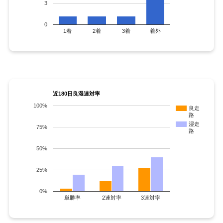
3
0
1着
2着
3着
着外
近180日良湿連対率
100%
良走
路
湿走
75%
路
50%
25%
0%
単勝率
2連対率
3連対率