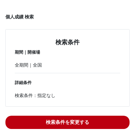
個人成績 検索
検索条件
期間｜開催場
全期間｜全国
詳細条件
検索条件：指定なし
検索条件を変更する