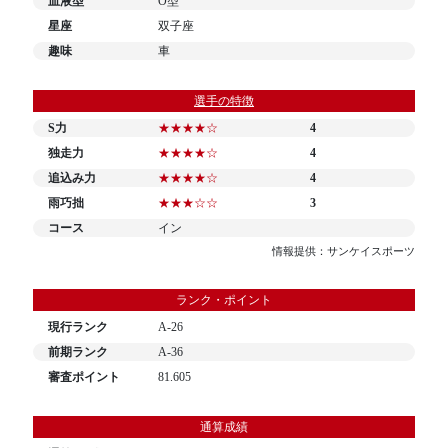
血液型
O型
星座
双子座
趣味
車
選手の特徴
S力
★★★★☆
4
独走力
★★★★☆
4
追込み力
★★★★☆
4
雨巧拙
★★★☆☆
3
コース
イン
情報提供：サンケイスポーツ
ランク・ポイント
現行ランク
A-26
前期ランク
A-36
審査ポイント
81.605
通算成績