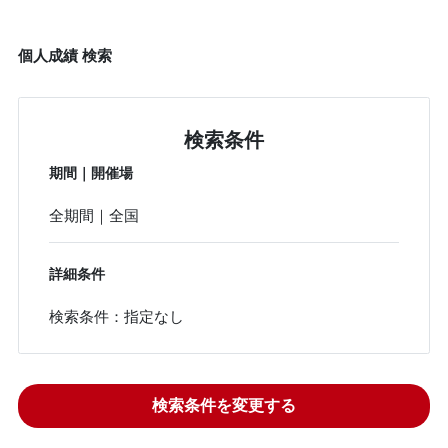
個人成績 検索
検索条件
期間｜開催場
全期間｜全国
詳細条件
検索条件：指定なし
検索条件を変更する