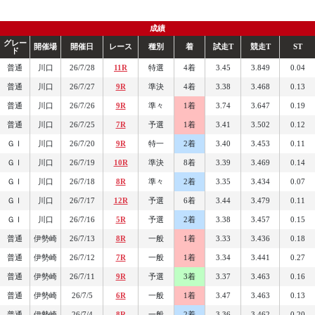
成績
グレー
開催場
開催日
レース
種別
着
試走T
競走T
ST
ド
普通
川口
26/7/28
11R
特選
4着
3.45
3.849
0.04
普通
川口
26/7/27
9R
準決
4着
3.38
3.468
0.13
普通
川口
26/7/26
9R
準々
1着
3.74
3.647
0.19
普通
川口
26/7/25
7R
予選
1着
3.41
3.502
0.12
ＧⅠ
川口
26/7/20
9R
特一
2着
3.40
3.453
0.11
ＧⅠ
川口
26/7/19
10R
準決
8着
3.39
3.469
0.14
ＧⅠ
川口
26/7/18
8R
準々
2着
3.35
3.434
0.07
ＧⅠ
川口
26/7/17
12R
予選
6着
3.44
3.479
0.11
ＧⅠ
川口
26/7/16
5R
予選
2着
3.38
3.457
0.15
普通
伊勢崎
26/7/13
8R
一般
1着
3.33
3.436
0.18
普通
伊勢崎
26/7/12
7R
一般
1着
3.34
3.441
0.27
普通
伊勢崎
26/7/11
9R
予選
3着
3.37
3.463
0.16
普通
伊勢崎
26/7/5
6R
一般
1着
3.47
3.463
0.13
普通
伊勢崎
26/7/4
8R
一般
2着
3.36
3.462
0.20