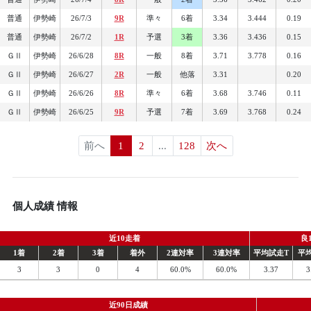
普通
伊勢崎
26/7/3
9R
準々
6着
3.34
3.444
0.19
普通
伊勢崎
26/7/2
1R
予選
3着
3.36
3.436
0.15
ＧⅡ
伊勢崎
26/6/28
8R
一般
8着
3.71
3.778
0.16
ＧⅡ
伊勢崎
26/6/27
2R
一般
他落
3.31
0.20
ＧⅡ
伊勢崎
26/6/26
8R
準々
6着
3.68
3.746
0.11
ＧⅡ
伊勢崎
26/6/25
9R
予選
7着
3.69
3.768
0.24
前へ
1
2
...
128
次へ
個人成績 情報
近10走着
良
1着
2着
3着
着外
2連対率
3連対率
平均試走T
平
3
3
0
4
60.0%
60.0%
3.37
3
近90日成績