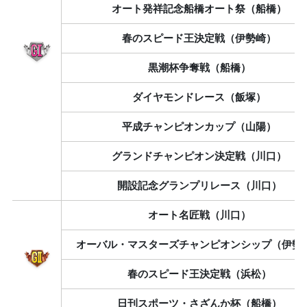
オート発祥記念船橋オート祭（船橋）
春のスピード王決定戦（伊勢崎）
黒潮杯争奪戦（船橋）
ダイヤモンドレース（飯塚）
平成チャンピオンカップ（山陽）
グランドチャンピオン決定戦（川口）
開設記念グランプリレース（川口）
オート名匠戦（川口）
オーバル・マスターズチャンピオンシップ（伊勢
春のスピード王決定戦（浜松）
日刊スポーツ・さざんか杯（船橋）