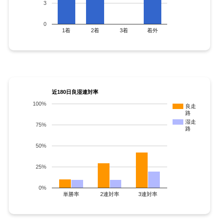
3
0
1着
2着
3着
着外
近180日良湿連対率
100%
良走
路
湿走
75%
路
50%
25%
0%
単勝率
2連対率
3連対率