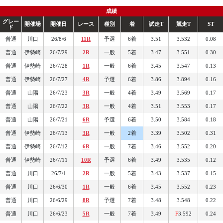
成績
グレー
開催場
開催日
レース
種別
着
試走T
競走T
ST
ド
普通
川口
26/8/6
11R
予選
6着
3.51
3.532
0.08
普通
伊勢崎
26/7/29
2R
一般
5着
3.47
3.551
0.30
普通
伊勢崎
26/7/28
1R
一般
6着
3.45
3.547
0.13
普通
伊勢崎
26/7/27
4R
予選
6着
3.86
3.894
0.16
普通
山陽
26/7/23
3R
一般
4着
3.49
3.569
0.17
普通
山陽
26/7/22
3R
一般
4着
3.51
3.553
0.17
普通
山陽
26/7/21
6R
予選
6着
3.50
3.584
0.18
普通
伊勢崎
26/7/13
3R
一般
2着
3.39
3.502
0.31
普通
伊勢崎
26/7/12
6R
一般
7着
3.46
3.552
0.20
普通
伊勢崎
26/7/11
10R
予選
6着
3.49
3.535
0.12
普通
川口
26/7/1
2R
一般
5着
3.43
3.537
0.15
普通
川口
26/6/30
1R
一般
6着
3.45
3.552
0.23
普通
川口
26/6/29
8R
予選
7着
3.48
3.548
0.22
普通
川口
26/6/23
5R
一般
7着
3.49
F
3.592
0.24