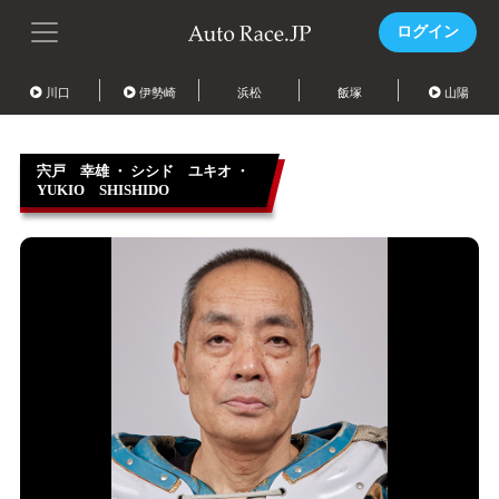
ログイン
川口
伊勢崎
浜松
飯塚
山陽
宍戸 幸雄 ・ シシド ユキオ ・
YUKIO SHISHIDO