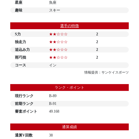
星座
魚座
趣味
スキー
選手の特徴
S力
★★☆☆☆
2
独走力
★★☆☆☆
2
追込み力
★★☆☆☆
2
雨巧拙
★★☆☆☆
2
コース
イン
情報提供：サンケイスポーツ
ランク・ポイント
現行ランク
B-89
前期ランク
B-91
審査ポイント
49.168
通算成績
通算V回数
38