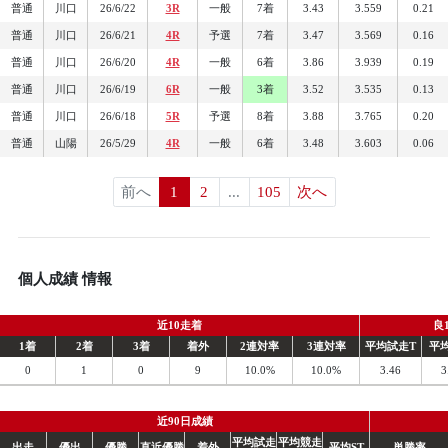
普通
川口
26/6/22
3R
一般
7着
3.43
3.559
0.21
普通
川口
26/6/21
4R
予選
7着
3.47
3.569
0.16
普通
川口
26/6/20
4R
一般
6着
3.86
3.939
0.19
普通
川口
26/6/19
6R
一般
3着
3.52
3.535
0.13
普通
川口
26/6/18
5R
予選
8着
3.88
3.765
0.20
普通
山陽
26/5/29
4R
一般
6着
3.48
3.603
0.06
前へ
1
2
...
105
次へ
個人成績 情報
近10走着
良
1着
2着
3着
着外
2連対率
3連対率
平均試走T
平
0
1
0
9
10.0%
10.0%
3.46
3
近90日成績
平均試走
平均競走
出走
優出
優勝
直近優勝
着外
平均ST
単勝率