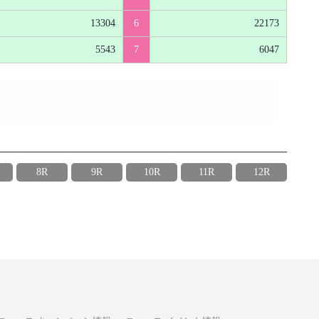
13304
6
22173
5543
7
6047
8R
9R
10R
11R
12R