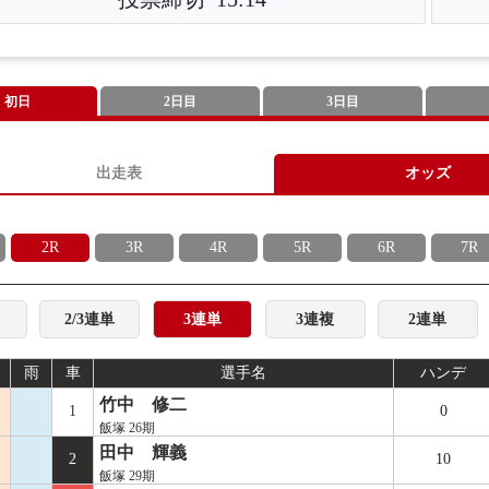
初日
2日目
3日目
出走表
オッズ
2R
3R
4R
5R
6R
7R
2/3連単
3連単
3連複
2連単
雨
車
選手名
ハンデ
竹中 修二
1
0
飯塚 26期
田中 輝義
2
10
飯塚 29期