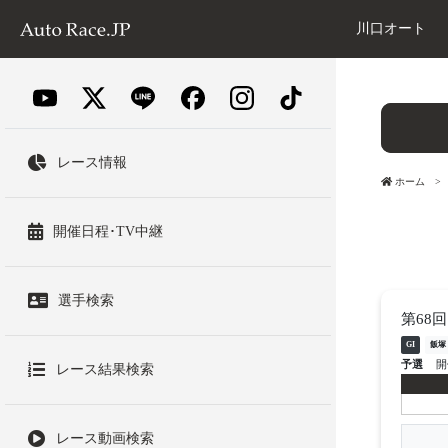
川口オート
レース情報
ホーム
開催日程･TV中継
選手検索
第68
GI
飯塚
予選
開
レース結果検索
レース動画検索