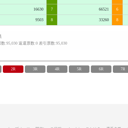
16630
7
66521
6
9503
8
33260
8
単
:95,030 返還票数:0 差引票数:95,030
2R
3R
4R
5R
6R
7R