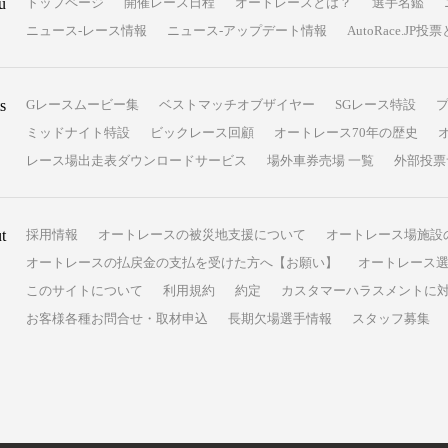
u
トップページ
開催レース日程
オートレースとは？
選手名鑑
ニュース-レース情報
ニュース-アップデート情報
AutoRace.J
s
Gレースムービー集
ベストマッチオブザイヤー
SGレース特設
ミッドナイト特設
ビックレース回顧
オートレース70年の歴史
レース場出走表ダウンロードサービス
場外車券売場 一覧
外部投票
t
採用情報
オートレースの被災地支援について
オートレース場施設
オートレースの払戻金の支払を受けた方へ【お願い】
オートレース選
このサイトについて
利用規約
約定
カスタマーハラスメントに
お客様各種お問合せ・取材申込
長期欠場選手情報
スタッフ募集