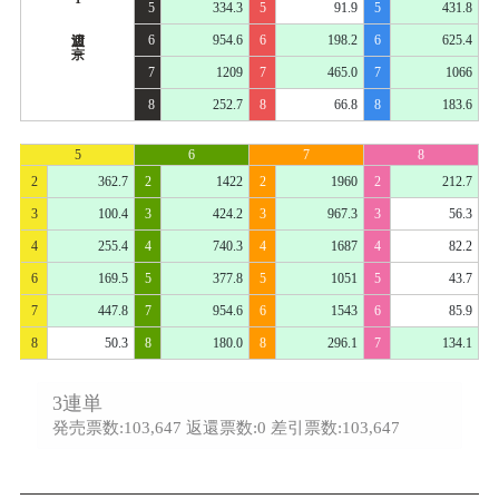
1 渡辺 京二
5
334.3
5
91.9
5
431.8
6
954.6
6
198.2
6
625.4
7
1209
7
465.0
7
1066
8
252.7
8
66.8
8
183.6
5
6
7
8
2
362.7
2
1422
2
1960
2
212.7
3
100.4
3
424.2
3
967.3
3
56.3
4
255.4
4
740.3
4
1687
4
82.2
6
169.5
5
377.8
5
1051
5
43.7
7
447.8
7
954.6
6
1543
6
85.9
8
50.3
8
180.0
8
296.1
7
134.1
3連単
発売票数:103,647 返還票数:0 差引票数:103,647