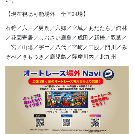
い。
【現在視聴可能場外・全国24場】
石狩／六戸／男鹿／六郷／宮城／あだたら／館林
／花園寄居／しおさい鹿島／成田／新橋／双葉／
一宮／山陽／宇土／八代／宮崎／三股／門川／み
ぞべ／きもつき／鹿児島／薩摩川内／北九州