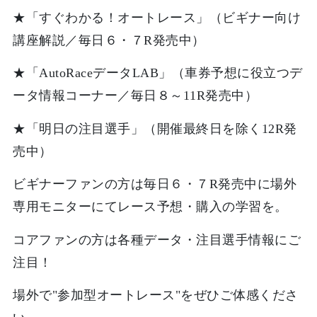
★「すぐわかる！オートレース」（ビギナー向け
講座解説／毎日６・７R発売中）
★「AutoRaceデータLAB」（車券予想に役立つデ
ータ情報コーナー／毎日８～11R発売中）
★「明日の注目選手」（開催最終日を除く12R発
売中）
ビギナーファンの方は毎日６・７R発売中に場外
専用モニターにてレース予想・購入の学習を。
コアファンの方は各種データ・注目選手情報にご
注目！
場外で"参加型オートレース"をぜひご体感くださ