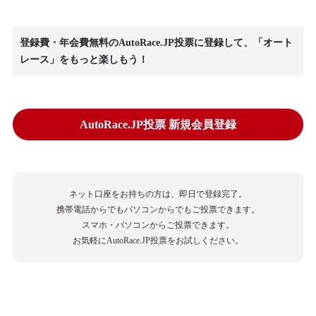
登録費・年会費無料のAutoRace.JP投票に登録して、「オート
レース」をもっと楽しもう！
AutoRace.JP投票 新規会員登録
ネット口座をお持ちの方は、即日で登録完了。
携帯電話からでもパソコンからでもご投票できます。
スマホ・パソコンからご投票できます。
お気軽にAutoRace.JP投票をお試しください。