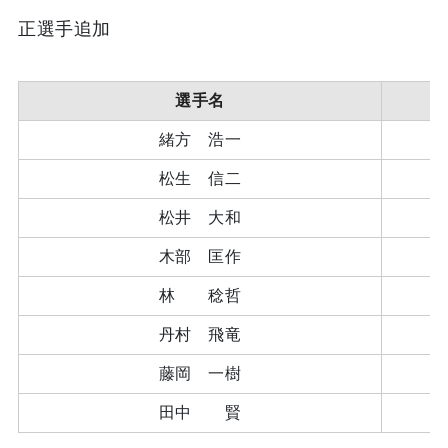
正選手追加
選手名
緒方 浩一
松生 信二
松井 大和
木部 匡作
林 稔哲
丹村 飛竜
藤岡 一樹
田中 賢