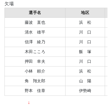
欠場
選手名
地区
藤波 直也
浜 松
清水 雄平
川 口
信澤 綾乃
川 口
木田こころ
飯 塚
押田 幸夫
川 口
小林 頼介
浜 松
角 翔太郎
山 陽
野本 佳章
伊勢崎
↓