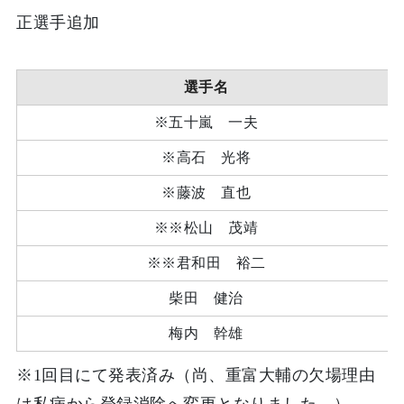
正選手追加
選手名
※五十嵐 一夫
※高石 光将
※藤波 直也
※
※
松山 茂靖
※
※
君和田 裕二
柴田 健治
梅内 幹雄
※1回目にて発表済み（尚、重富大輔の欠場理由