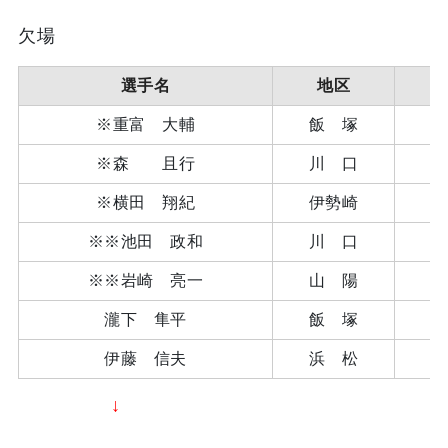
欠場
選手名
地区
※重富 大輔
飯 塚
※森 且行
川 口
※横田 翔紀
伊勢崎
※
※
池田 政和
川 口
※
※
岩崎 亮一
山 陽
瀧下 隼平
飯 塚
伊藤 信夫
浜 松
↓